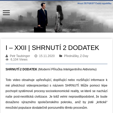
I – XXII | SHRNUTÍ 2 DODATEK
Petr Taubinger
15.11.2020
Přednášky, Z-Day
6,104 Views
SHRNUTÍ 2 DODATEK
(Moderní Příručka Inteligentního Aktivismu)
Toto video obsahuje upřesňující, doplňující nebo rozšiřující informace k
mé předchozí videoprezentaci s názvem SHRNUTÍ. Může pomoci lépe
pochopit systémové procesy socioekonomické reality, ve které se nachází
naše post-neolitická civilizace. Je totiž velmi nepravděpodobné, že bude
dosaženo výrazného společenského pokroku, aniž by jisté „kritické“
množství populace dostatečně porozumělo těmto procesům.