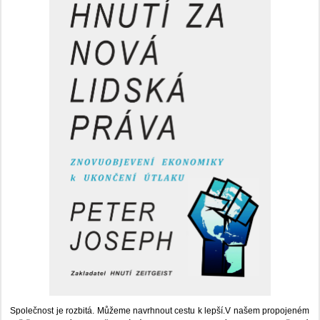
Společnost je rozbitá. Můžeme navrhnout cestu k lepší.V našem propojeném