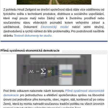
Z pohledu Hnutí Zeitgeist se dnešní společnost stává stále více oddělenou od
fyzického světa s technikami produkce, distribuce a sociálního uspořádání,
které mají pouze malý nebo žádný vztah k životnímu prostředí nebo
současnému stavu vědeckých poznatků kolem veřejného zdraví a
udržitelnosti. Dokument
Ekonomický model
nabízí velmi stručný,
zjednodušený a rychlý náhled do této problematiky. Pro podrobnosti navštivte
stránku
Textové dokumenty ke studiu
.
Přímá systémová ekonomická demokracie
Pod tímto odkazem naleznete návrh konceptu
Přímé systémové ekonomické
demokracie
pro jednoduchou a efektivní společenskou správu na libovolné
úrovni (od jednotlivce přes komunitu, obec, region, stát, kontinent až po celou
Zemi), která by mohla nahradit současnou tradiční politiku na všech úrovních