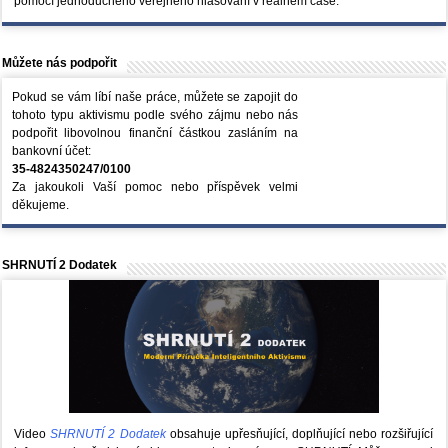
pomocí jednoduchého veřejného hlasování v reálném čase.
Můžete nás podpořit
Pokud se vám líbí naše práce, můžete se zapojit do
tohoto typu aktivismu podle svého zájmu nebo nás
podpořit libovolnou finanční částkou zasláním na
bankovní účet:
35-4824350247/0100
Za jakoukoli Vaší pomoc nebo příspěvek velmi
děkujeme.
SHRNUTÍ 2 Dodatek
Video
SHRNUTÍ 2 Dodatek
obsahuje upřesňující, doplňující nebo rozšiřující