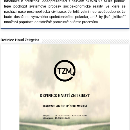
informace k předchozí videoprezentaci s názvem
SHRNUTÍ
. Může pomoci
lépe pochopit systémové procesy socioekonomické reality, ve které se
nachází naše post-neolitická civilizace. Je totiž velmi nepravděpodobné, že
bude dosaženo výrazného společenského pokroku, aniž by jisté „kritické“
množství populace dostatečně porozumělo těmto procesům.
Definice Hnutí Zeitgeist