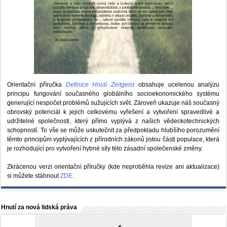
Orientační příručka
Definice Hnutí Zeitgeist
obsahuje ucelenou analýzu
principu fungování současného globálního socioekonomického systému
generující nespočet problémů sužujících svět. Zároveň ukazuje náš současný
obrovský potenciál k jejich celkovému vyřešení a vytvoření spravedlivé a
udržitelné společnosti, který přímo vyplývá z našich vědeckotechnických
schopností. To vše se může uskutečnit za předpokladu hlubšího porozumění
těmto principům vyplývajících z přírodních zákonů jistou části populace, která
je rozhodující pro vytvoření hybné síly této zásadní společenské změny.
Zkrácenou verzi orientační příručky (kde neproběhla revize ani aktualizace)
si můžete stáhnout
ZDE
.
Hnutí za nová lidská práva