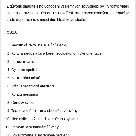
Z důvodu snadnějšího uchopení vzájemných souvislostí byl i v tomto videu
kladen důraz na stručnost. Pro ověření zde prezentovaných informací je
proto doporučeno samostatné hloubkové studium.
OBSAH
Neolitická revoluce a její důsledky
Kultura nedostatku a kořen socioekonomické orientace
Peněžní systém
Cyklická spotřeba
Strukturální násilí
Tržní a technická efektivita
Konzumerismus
Cenový systém
Teorie volného trhu a obecné rovnováhy
Neefektivita tržního distribučního systému
Primární a sekundární úvahy
Lokalizované a systémové myšlení