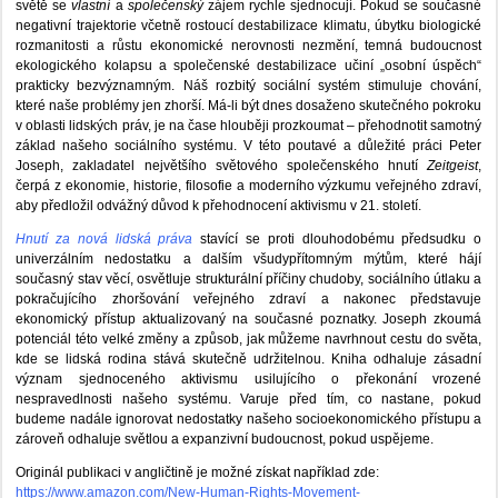
světě se
vlastní
a
společenský
zájem rychle sjednocují. Pokud se současné
negativní trajektorie včetně rostoucí destabilizace klimatu, úbytku biologické
rozmanitosti a růstu ekonomické nerovnosti nezmění, temná budoucnost
ekologického kolapsu a společenské destabilizace učiní „osobní úspěch“
prakticky bezvýznamným. Náš rozbitý sociální systém stimuluje chování,
které naše problémy jen zhorší. Má-li být dnes dosaženo skutečného pokroku
v oblasti lidských práv, je na čase hlouběji prozkoumat – přehodnotit samotný
základ našeho sociálního systému. V této poutavé a důležité práci Peter
Joseph, zakladatel největšího světového společenského hnutí
Zeitgeist
,
čerpá z ekonomie, historie, filosofie a moderního výzkumu veřejného zdraví,
aby předložil odvážný důvod k přehodnocení aktivismu v 21. století.
Hnutí za nová lidská práva
stavící se proti dlouhodobému předsudku o
univerzálním nedostatku a dalším všudypřítomným mýtům, které hájí
současný stav věcí, osvětluje strukturální příčiny chudoby, sociálního útlaku a
pokračujícího zhoršování veřejného zdraví a nakonec představuje
ekonomický přístup aktualizovaný na současné poznatky. Joseph zkoumá
potenciál této velké změny a způsob, jak můžeme navrhnout cestu do světa,
kde se lidská rodina stává skutečně udržitelnou. Kniha odhaluje zásadní
význam sjednoceného aktivismu usilujícího o překonání vrozené
nespravedlnosti našeho systému. Varuje před tím, co nastane, pokud
budeme nadále ignorovat nedostatky našeho socioekonomického přístupu a
zároveň odhaluje světlou a expanzivní budoucnost, pokud uspějeme.
Originál publikaci v angličtině je možné získat například zde:
https://www.amazon.com/New-Human-Rights-Movement-