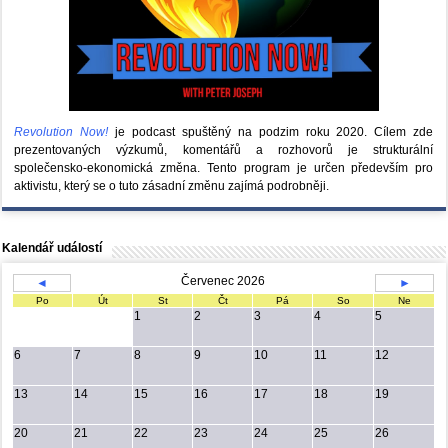
Revolution Now!
je podcast spuštěný na podzim roku 2020.
Cílem zde
prezentovaných výzkumů, komentářů a rozhovorů je strukturální
společensko-ekonomická změna. Tento program je určen především pro
aktivistu, který se o tuto zásadní změnu zajímá podrobněji.
Kalendář událostí
Červenec 2026
◄
►
Po
Út
St
Čt
Pá
So
Ne
1
2
3
4
5
6
7
8
9
10
11
12
13
14
15
16
17
18
19
20
21
22
23
24
25
26