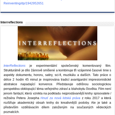
Reinventing/dp/1942952651
Interreflections
InterReflections
je experimentální společenský komentovaný film.
Strukturálně je dílo žánrově smíšené a kombinuje tři vzájemné časové linie s
aspekty dokumentu, hororu, satiry, sci-fi, muzikálu a dalších. Tato práce o
délce 2 hodin 45 minut je inspirována tradicí avantgardní impresionistické
abstrakce napadající konvence. Představuje odlišnou sociologickou
perspektivu obklopující téma veřejného zdraví a blahobytu člověka. Film není
jenom fantazií, která vznikla na podkladu nejprodávanější knihy spisovatele /
režiséra Petera Josepha
Hnutí za nová lidská práva
z roku 2017 a která
rozšiřuje akademický obsah knihy do kreativnější podoby. Ale je také a
především vzdělávacím dílem založeným na současných vědeckých
poznatcích.