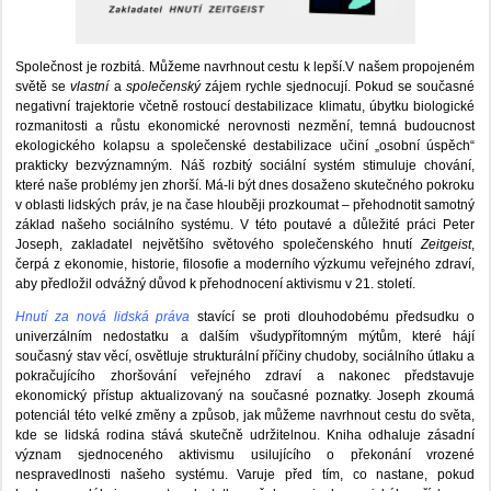
Společnost je rozbitá. Můžeme navrhnout cestu k lepší.V našem propojeném
světě se
vlastní
a
společenský
zájem rychle sjednocují. Pokud se současné
negativní trajektorie včetně rostoucí destabilizace klimatu, úbytku biologické
rozmanitosti a růstu ekonomické nerovnosti nezmění, temná budoucnost
ekologického kolapsu a společenské destabilizace učiní „osobní úspěch“
prakticky bezvýznamným. Náš rozbitý sociální systém stimuluje chování,
které naše problémy jen zhorší. Má-li být dnes dosaženo skutečného pokroku
v oblasti lidských práv, je na čase hlouběji prozkoumat – přehodnotit samotný
základ našeho sociálního systému. V této poutavé a důležité práci Peter
Joseph, zakladatel největšího světového společenského hnutí
Zeitgeist
,
čerpá z ekonomie, historie, filosofie a moderního výzkumu veřejného zdraví,
aby předložil odvážný důvod k přehodnocení aktivismu v 21. století.
Hnutí za nová lidská práva
stavící se proti dlouhodobému předsudku o
univerzálním nedostatku a dalším všudypřítomným mýtům, které hájí
současný stav věcí, osvětluje strukturální příčiny chudoby, sociálního útlaku a
pokračujícího zhoršování veřejného zdraví a nakonec představuje
ekonomický přístup aktualizovaný na současné poznatky. Joseph zkoumá
potenciál této velké změny a způsob, jak můžeme navrhnout cestu do světa,
kde se lidská rodina stává skutečně udržitelnou. Kniha odhaluje zásadní
význam sjednoceného aktivismu usilujícího o překonání vrozené
nespravedlnosti našeho systému. Varuje před tím, co nastane, pokud