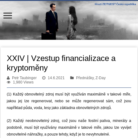
XXIV | Vzestup financializace a
kryptoměny
Petr Taubinger
14.6.2021
Přednášky, Z-Day
1,980 Views
(1) Každý obnovitelný zdroj musí být využíván maximálně v takové míře,
jakou jej lze regenerovat, nebo se může regenerovat sám, což jsou
například půda, voda, lesy jako základna obnovitelných zdrojů.
(2) Každý neobnovitelný zdroj, což jsou naše fosilní paliva, minerály a
podobně, musí být využívány maximálně v takové míře, jakou lze vyvíjet
obnovitelné náhražky, a pouze tehdy, když je to nevyhnutelné.