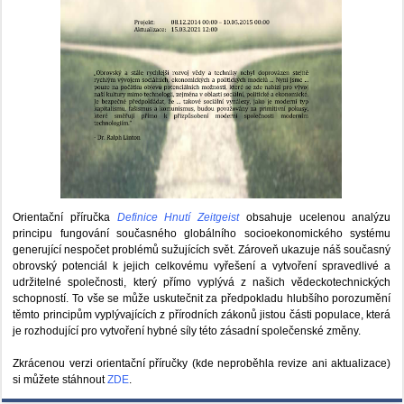
Orientační příručka
Definice Hnutí Zeitgeist
obsahuje ucelenou analýzu
principu fungování současného globálního socioekonomického systému
generující nespočet problémů sužujících svět. Zároveň ukazuje náš současný
obrovský potenciál k jejich celkovému vyřešení a vytvoření spravedlivé a
udržitelné společnosti, který přímo vyplývá z našich vědeckotechnických
schopností. To vše se může uskutečnit za předpokladu hlubšího porozumění
těmto principům vyplývajících z přírodních zákonů jistou části populace, která
je rozhodující pro vytvoření hybné síly této zásadní společenské změny.
Zkrácenou verzi orientační příručky (kde neproběhla revize ani aktualizace)
si můžete stáhnout
ZDE
.