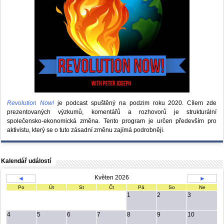
Revolution Now!
je podcast spuštěný na podzim roku 2020.
Cílem zde
prezentovaných výzkumů, komentářů a rozhovorů je strukturální
společensko-ekonomická změna. Tento program je určen především pro
aktivistu, který se o tuto zásadní změnu zajímá podrobněji.
Kalendář událostí
Květen 2026
◄
►
Po
Út
St
Čt
Pá
So
Ne
1
2
3
4
5
6
7
8
9
10