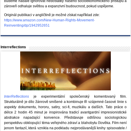
budeme nadále ignorovat nedostatky našeho socioekonomického přístupu a
zároveň odhaluje světlou a expanzivní budoucnost, pokud uspějeme.
Originál publikaci v angličtině je možné získat například zde:
https://www.amazon.com/New-Human-Rights-Movement-
Reinventing/dp/1942952651
Interreflections
InterReflections
je experimentální společenský komentovaný film.
Strukturálně je dílo žánrově smíšené a kombinuje tři vzájemné časové linie s
aspekty dokumentu, hororu, satiry, sci-fi, muzikálu a dalších. Tato práce o
délce 2 hodin 45 minut je inspirována tradicí avantgardní impresionistické
abstrakce napadající konvence. Představuje odlišnou sociologickou
perspektivu obklopující téma veřejného zdraví a blahobytu člověka. Film není
jenom fantazií, která vznikla na podkladu nejprodávanější knihy spisovatele /