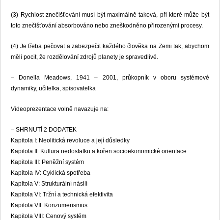
(3) Rychlost znečišťování musí být maximálně taková, při které může být
toto znečišťování absorbováno nebo zneškodněno přirozenými procesy.
(4) Je třeba pečovat a zabezpečit každého člověka na Zemi tak, abychom
měli pocit, že rozdělování zdrojů planety je spravedlivé.
– Donella Meadows, 1941 – 2001, průkopník v oboru systémové
dynamiky, učitelka, spisovatelka
Videoprezentace volně navazuje na:
– SHRNUTÍ 2 DODATEK
Kapitola I: Neolitická revoluce a její důsledky
Kapitola II: Kultura nedostatku a kořen socioekonomické orientace
Kapitola III: Peněžní systém
Kapitola IV: Cyklická spotřeba
Kapitola V: Strukturální násilí
Kapitola VI: Tržní a technická efektivita
Kapitola VII: Konzumerismus
Kapitola VIII: Cenový systém