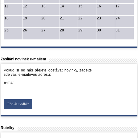
11
12
13
14
15
16
17
18
19
20
21
22
23
24
25
26
27
28
29
30
31
Zasílání novinek e-mailem
Pokud si od nás přejete dostávat novinky, zadejte
zde vaši e-mailovou adresu:
E-mail
Rubriky