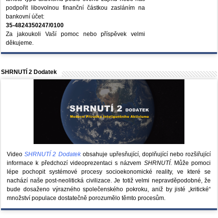
podpořit libovolnou finanční částkou zasláním na
bankovní účet:
35-4824350247/0100
Za jakoukoli Vaší pomoc nebo příspěvek velmi
děkujeme.
SHRNUTÍ 2 Dodatek
Video
SHRNUTÍ 2 Dodatek
obsahuje upřesňující, doplňující nebo rozšiřující
informace k předchozí videoprezentaci s názvem
SHRNUTÍ
. Může pomoci
lépe pochopit systémové procesy socioekonomické reality, ve které se
nachází naše post-neolitická civilizace. Je totiž velmi nepravděpodobné, že
bude dosaženo výrazného společenského pokroku, aniž by jisté „kritické“
množství populace dostatečně porozumělo těmto procesům.