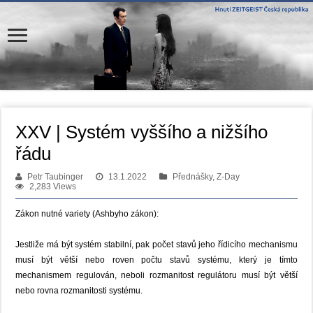
XXV | Systém vyššího a nižšího
řádu
Petr Taubinger
13.1.2022
Přednášky, Z-Day
2,283 Views
Zákon nutné variety (Ashbyho zákon):
Jestliže má být systém stabilní, pak počet stavů jeho řídicího mechanismu
musí být větší nebo roven počtu stavů systému, který je tímto
mechanismem regulován, neboli rozmanitost regulátoru musí být větší
nebo rovna rozmanitosti systému.