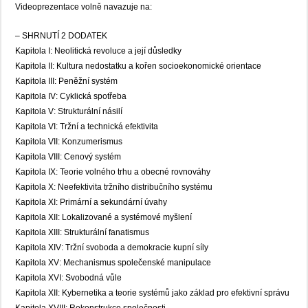
Videoprezentace volně navazuje na:
– SHRNUTÍ 2 DODATEK
Kapitola I: Neolitická revoluce a její důsledky
Kapitola II: Kultura nedostatku a kořen socioekonomické orientace
Kapitola III: Peněžní systém
Kapitola IV: Cyklická spotřeba
Kapitola V: Strukturální násilí
Kapitola VI: Tržní a technická efektivita
Kapitola VII: Konzumerismus
Kapitola VIII: Cenový systém
Kapitola IX: Teorie volného trhu a obecné rovnováhy
Kapitola X: Neefektivita tržního distribučního systému
Kapitola XI: Primární a sekundární úvahy
Kapitola XII: Lokalizované a systémové myšlení
Kapitola XIII: Strukturální fanatismus
Kapitola XIV: Tržní svoboda a demokracie kupní síly
Kapitola XV: Mechanismus společenské manipulace
Kapitola XVI: Svobodná vůle
Kapitola XII: Kybernetika a teorie systémů jako základ pro efektivní správu
Kapitola XVIII: Rekonstrukce společnosti