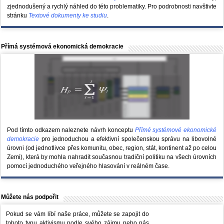
zjednodušený a rychlý náhled do této problematiky. Pro podrobnosti navštivte
stránku
Textové dokumenty ke studiu
.
Přímá systémová ekonomická demokracie
Pod tímto odkazem naleznete návrh konceptu
Přímé systémové ekonomické
demokracie
pro jednoduchou a efektivní společenskou správu na libovolné
úrovni (od jednotlivce přes komunitu, obec, region, stát, kontinent až po celou
Zemi), která by mohla nahradit současnou tradiční politiku na všech úrovních
pomocí jednoduchého veřejného hlasování v reálném čase.
Můžete nás podpořit
Pokud se vám líbí naše práce, můžete se zapojit do
tohoto typu aktivismu podle svého zájmu nebo nás