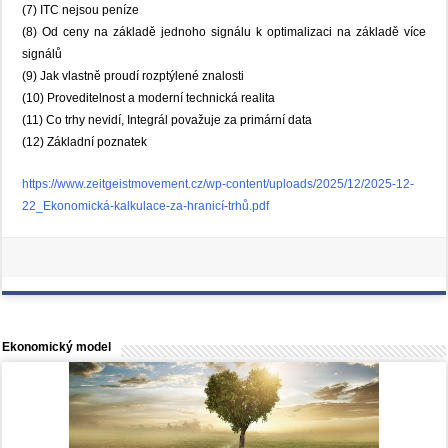
(7) ITC nejsou peníze
(8) Od ceny na základě jednoho signálu k optimalizaci na základě více
signálů
(9) Jak vlastně proudí rozptýlené znalosti
(10) Proveditelnost a moderní technická realita
(11) Co trhy nevidí, Integrál považuje za primární data
(12) Základní poznatek
https://www.zeitgeistmovement.cz/wp-content/uploads/2025/12/2025-12-
22_Ekonomická-kalkulace-za-hranicí-trhů.pdf
Ekonomický model