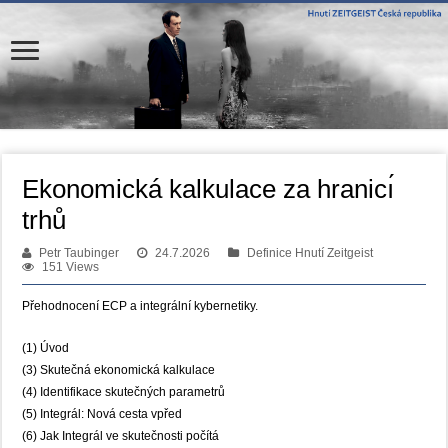
Ekonomická kalkulace za hranicı́
trhů
Petr Taubinger
24.7.2026
Definice Hnutí Zeitgeist
151 Views
Přehodnocení ECP a integrální kybernetiky.
(1) Úvod
(3) Skutečná ekonomická kalkulace
(4) Identifikace skutečných parametrů
(5) Integrál: Nová cesta vpřed
(6) Jak Integrál ve skutečnosti počítá