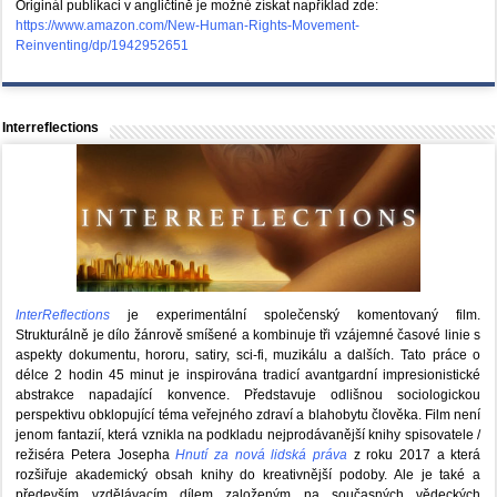
Originál publikaci v angličtině je možné získat například zde:
https://www.amazon.com/New-Human-Rights-Movement-
Reinventing/dp/1942952651
Interreflections
InterReflections
je experimentální společenský komentovaný film.
Strukturálně je dílo žánrově smíšené a kombinuje tři vzájemné časové linie s
aspekty dokumentu, hororu, satiry, sci-fi, muzikálu a dalších. Tato práce o
délce 2 hodin 45 minut je inspirována tradicí avantgardní impresionistické
abstrakce napadající konvence. Představuje odlišnou sociologickou
perspektivu obklopující téma veřejného zdraví a blahobytu člověka. Film není
jenom fantazií, která vznikla na podkladu nejprodávanější knihy spisovatele /
režiséra Petera Josepha
Hnutí za nová lidská práva
z roku 2017 a která
rozšiřuje akademický obsah knihy do kreativnější podoby. Ale je také a
především vzdělávacím dílem založeným na současných vědeckých