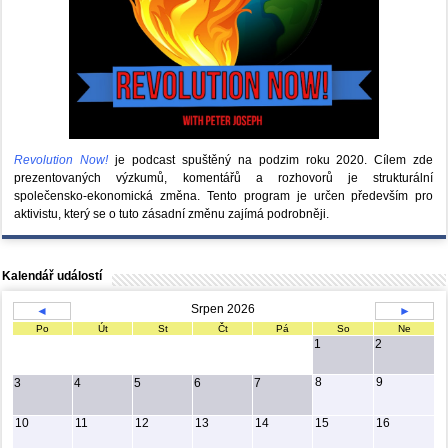
Revolution Now!
je podcast spuštěný na podzim roku 2020.
Cílem zde
prezentovaných výzkumů, komentářů a rozhovorů je strukturální
společensko-ekonomická změna. Tento program je určen především pro
aktivistu, který se o tuto zásadní změnu zajímá podrobněji.
Kalendář událostí
Srpen 2026
◄
►
Po
Út
St
Čt
Pá
So
Ne
1
2
8
9
3
4
5
6
7
10
11
12
13
14
15
16