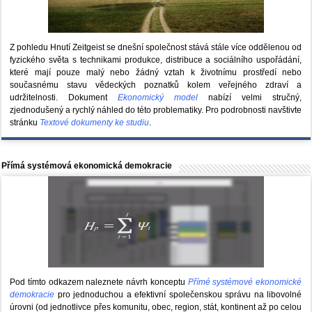
Z pohledu Hnutí Zeitgeist se dnešní společnost stává stále více oddělenou od
fyzického světa s technikami produkce, distribuce a sociálního uspořádání,
které mají pouze malý nebo žádný vztah k životnímu prostředí nebo
současnému stavu vědeckých poznatků kolem veřejného zdraví a
udržitelnosti. Dokument
Ekonomický model
nabízí velmi stručný,
zjednodušený a rychlý náhled do této problematiky. Pro podrobnosti navštivte
stránku
Textové dokumenty ke studiu
.
Přímá systémová ekonomická demokracie
Pod tímto odkazem naleznete návrh konceptu
Přímé systémové ekonomické
demokracie
pro jednoduchou a efektivní společenskou správu na libovolné
úrovni (od jednotlivce přes komunitu, obec, region, stát, kontinent až po celou