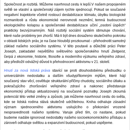
Společnost je rozbitá. Můžeme navrhnout cestu k lepší.V našem propojeném
světě se
vlastní
a
společenský
zájem rychle sjednocují. Pokud se současné
negativní trajektorie včetně rostoucí destabilizace klimatu, úbytku biologické
rozmanitosti a růstu ekonomické nerovnosti nezmění, temná budoucnost
ekologického kolapsu a společenské destabilizace učiní „osobní úspěch“
prakticky bezvýznamným. Náš rozbitý sociální systém stimuluje chování,
které naše problémy jen zhorší. Má-li být dnes dosaženo skutečného pokroku
v oblasti lidských práv, je na čase hlouběji prozkoumat – přehodnotit samotný
základ našeho sociálního systému. V této poutavé a důležité práci Peter
Joseph, zakladatel největšího světového společenského hnutí
Zeitgeist
,
čerpá z ekonomie, historie, filosofie a moderního výzkumu veřejného zdraví,
aby předložil odvážný důvod k přehodnocení aktivismu v 21. století.
Hnutí za nová lidská práva
stavící se proti dlouhodobému předsudku o
univerzálním nedostatku a dalším všudypřítomným mýtům, které hájí
současný stav věcí, osvětluje strukturální příčiny chudoby, sociálního útlaku a
pokračujícího zhoršování veřejného zdraví a nakonec představuje
ekonomický přístup aktualizovaný na současné poznatky. Joseph zkoumá
potenciál této velké změny a způsob, jak můžeme navrhnout cestu do světa,
kde se lidská rodina stává skutečně udržitelnou. Kniha odhaluje zásadní
význam sjednoceného aktivismu usilujícího o překonání vrozené
nespravedlnosti našeho systému. Varuje před tím, co nastane, pokud
budeme nadále ignorovat nedostatky našeho socioekonomického přístupu a
zároveň odhaluje světlou a expanzivní budoucnost, pokud uspějeme.