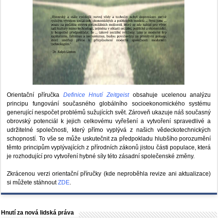
Orientační příručka
Definice Hnutí Zeitgeist
obsahuje ucelenou analýzu
principu fungování současného globálního socioekonomického systému
generující nespočet problémů sužujících svět. Zároveň ukazuje náš současný
obrovský potenciál k jejich celkovému vyřešení a vytvoření spravedlivé a
udržitelné společnosti, který přímo vyplývá z našich vědeckotechnických
schopností. To vše se může uskutečnit za předpokladu hlubšího porozumění
těmto principům vyplývajících z přírodních zákonů jistou části populace, která
je rozhodující pro vytvoření hybné síly této zásadní společenské změny.
Zkrácenou verzi orientační příručky (kde neproběhla revize ani aktualizace)
si můžete stáhnout
ZDE
.
Hnutí za nová lidská práva