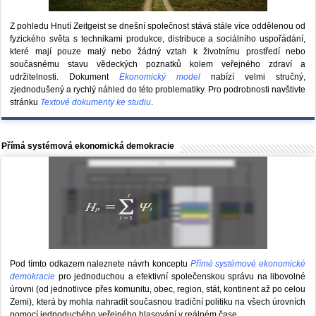
Z pohledu Hnutí Zeitgeist se dnešní společnost stává stále více oddělenou od
fyzického světa s technikami produkce, distribuce a sociálního uspořádání,
které mají pouze malý nebo žádný vztah k životnímu prostředí nebo
současnému stavu vědeckých poznatků kolem veřejného zdraví a
udržitelnosti. Dokument
Ekonomický model
nabízí velmi stručný,
zjednodušený a rychlý náhled do této problematiky. Pro podrobnosti navštivte
stránku
Textové dokumenty ke studiu
.
Přímá systémová ekonomická demokracie
Pod tímto odkazem naleznete návrh konceptu
Přímé systémové ekonomické
demokracie
pro jednoduchou a efektivní společenskou správu na libovolné
úrovni (od jednotlivce přes komunitu, obec, region, stát, kontinent až po celou
Zemi), která by mohla nahradit současnou tradiční politiku na všech úrovních
pomocí jednoduchého veřejného hlasování v reálném čase.