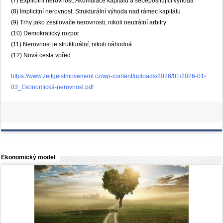
(7) Explicitní nerovnost: Akumulace kapitálu a sebeposilující výhoda
(8) Implicitní nerovnost: Strukturální výhoda nad rámec kapitálu
(9) Trhy jako zesilovače nerovnosti, nikoli neutrální arbitry
(10) Demokratický rozpor
(11) Nerovnost je strukturální, nikoli náhodná
(12) Nová cesta vpřed
https://www.zeitgeistmovement.cz/wp-content/uploads/2026/01/2026-01-
03_Ekonomická-nerovnost.pdf
Ekonomický model