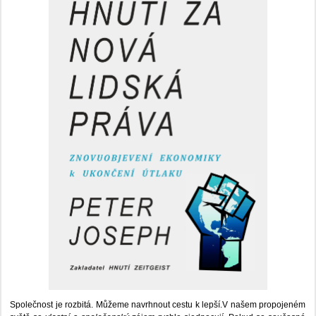
Společnost je rozbitá. Můžeme navrhnout cestu k lepší.V našem propojeném