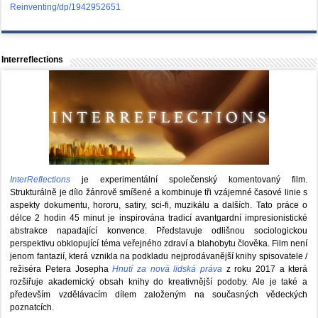
Reinventing/dp/1942952651
Interreflections
InterReflections
je experimentální společenský komentovaný film.
Strukturálně je dílo žánrově smíšené a kombinuje tři vzájemné časové linie s
aspekty dokumentu, hororu, satiry, sci-fi, muzikálu a dalších. Tato práce o
délce 2 hodin 45 minut je inspirována tradicí avantgardní impresionistické
abstrakce napadající konvence. Představuje odlišnou sociologickou
perspektivu obklopující téma veřejného zdraví a blahobytu člověka. Film není
jenom fantazií, která vznikla na podkladu nejprodávanější knihy spisovatele /
režiséra Petera Josepha
Hnutí za nová lidská práva
z roku 2017 a která
rozšiřuje akademický obsah knihy do kreativnější podoby. Ale je také a
především vzdělávacím dílem založeným na současných vědeckých
poznatcích.