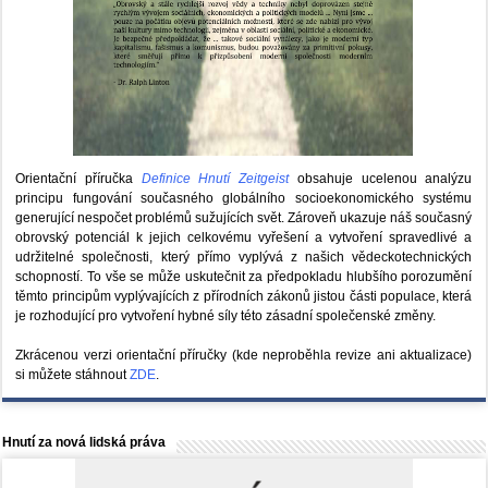
Orientační příručka
Definice Hnutí Zeitgeist
obsahuje ucelenou analýzu
principu fungování současného globálního socioekonomického systému
generující nespočet problémů sužujících svět. Zároveň ukazuje náš současný
obrovský potenciál k jejich celkovému vyřešení a vytvoření spravedlivé a
udržitelné společnosti, který přímo vyplývá z našich vědeckotechnických
schopností. To vše se může uskutečnit za předpokladu hlubšího porozumění
těmto principům vyplývajících z přírodních zákonů jistou části populace, která
je rozhodující pro vytvoření hybné síly této zásadní společenské změny.
Zkrácenou verzi orientační příručky (kde neproběhla revize ani aktualizace)
si můžete stáhnout
ZDE
.
Hnutí za nová lidská práva