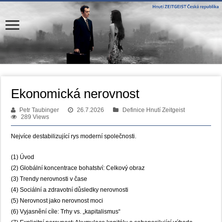
Ekonomická nerovnost
Petr Taubinger
26.7.2026
Definice Hnutí Zeitgeist
289 Views
Nejvíce destabilizující rys moderní společnosti.
(1) Úvod
(2) Globální koncentrace bohatství: Celkový obraz
(3) Trendy nerovnosti v čase
(4) Sociální a zdravotní důsledky nerovnosti
(5) Nerovnost jako nerovnost moci
(6) Vyjasnění cíle: Trhy vs. „kapitalismus“