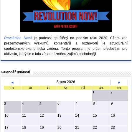
Revolution Now!
je podcast spuštěný na podzim roku 2020.
Cílem zde
prezentovaných výzkumů, komentářů a rozhovorů je strukturální
společensko-ekonomická změna. Tento program je určen především pro
aktivistu, který se o tuto zásadní změnu zajímá podrobněji.
Kalendář událostí
Srpen 2026
◄
►
Po
Út
St
Čt
Pá
So
Ne
1
2
6
7
8
9
3
4
5
10
11
12
13
14
15
16
17
18
19
20
21
22
23