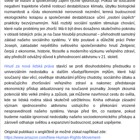
světě se
vlastní
a
společenský
zájem rychle sjednocují. Pokud se současné
negativní trajektorie včetně rostoucí destabilizace klimatu, úbytku biologické
rozmanitosti a růstu ekonomické nerovnosti nezmění, temná budoucnost
ekologického kolapsu a společenské destabilizace učiní „osobní úspěch“
prakticky bezvýznamným. Náš rozbitý sociální systém stimuluje chování,
které naše problémy jen zhorší. Má-li být dnes dosaženo skutečného pokroku
v oblasti lidských práv, je na čase hlouběji prozkoumat – přehodnotit samotný
základ našeho sociálního systému. V této poutavé a důležité práci Peter
Joseph, zakladatel největšího světového společenského hnutí
Zeitgeist
,
čerpá z ekonomie, historie, filosofie a moderního výzkumu veřejného zdraví,
aby předložil odvážný důvod k přehodnocení aktivismu v 21. století.
Hnutí za nová lidská práva
stavící se proti dlouhodobému předsudku o
univerzálním nedostatku a dalším všudypřítomným mýtům, které hájí
současný stav věcí, osvětluje strukturální příčiny chudoby, sociálního útlaku a
pokračujícího zhoršování veřejného zdraví a nakonec představuje
ekonomický přístup aktualizovaný na současné poznatky. Joseph zkoumá
potenciál této velké změny a způsob, jak můžeme navrhnout cestu do světa,
kde se lidská rodina stává skutečně udržitelnou. Kniha odhaluje zásadní
význam sjednoceného aktivismu usilujícího o překonání vrozené
nespravedlnosti našeho systému. Varuje před tím, co nastane, pokud
budeme nadále ignorovat nedostatky našeho socioekonomického přístupu a
zároveň odhaluje světlou a expanzivní budoucnost, pokud uspějeme.
Originál publikaci v angličtině je možné získat například zde:
https://www.amazon.com/New-Human-Rights-Movement-