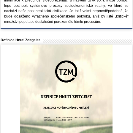
informace k předchozí videoprezentaci s názvem
SHRNUTÍ
. Může pomoci
lépe pochopit systémové procesy socioekonomické reality, ve které se
nachází naše post-neolitická civilizace. Je totiž velmi nepravděpodobné, že
bude dosaženo výrazného společenského pokroku, aniž by jisté „kritické“
množství populace dostatečně porozumělo těmto procesům.
Definice Hnutí Zeitgeist