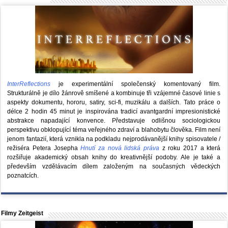
InterReflections
je experimentální společenský komentovaný film.
Strukturálně je dílo žánrově smíšené a kombinuje tři vzájemné časové linie s
aspekty dokumentu, hororu, satiry, sci-fi, muzikálu a dalších. Tato práce o
délce 2 hodin 45 minut je inspirována tradicí avantgardní impresionistické
abstrakce napadající konvence. Představuje odlišnou sociologickou
perspektivu obklopující téma veřejného zdraví a blahobytu člověka. Film není
jenom fantazií, která vznikla na podkladu nejprodávanější knihy spisovatele /
režiséra Petera Josepha
Hnutí za nová lidská práva
z roku 2017 a která
rozšiřuje akademický obsah knihy do kreativnější podoby. Ale je také a
především vzdělávacím dílem založeným na současných vědeckých
poznatcích.
Filmy Zeitgeist