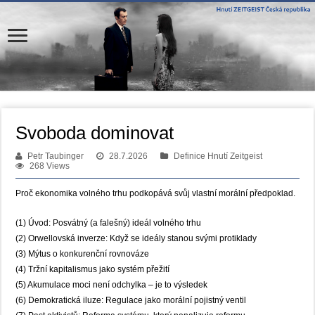
Svoboda dominovat
Petr Taubinger
28.7.2026
Definice Hnutí Zeitgeist
268 Views
Proč ekonomika volného trhu podkopává svůj vlastní morální předpoklad.
(1) Úvod: Posvátný (a falešný) ideál volného trhu
(2) Orwellovská inverze: Když se ideály stanou svými protiklady
(3) Mýtus o konkurenční rovnováze
(4) Tržní kapitalismus jako systém přežití
(5) Akumulace moci není odchylka – je to výsledek
(6) Demokratická iluze: Regulace jako morální pojistný ventil