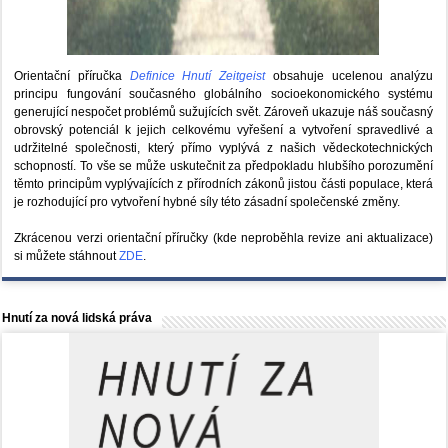
Orientační příručka
Definice Hnutí Zeitgeist
obsahuje ucelenou analýzu
principu fungování současného globálního socioekonomického systému
generující nespočet problémů sužujících svět. Zároveň ukazuje náš současný
obrovský potenciál k jejich celkovému vyřešení a vytvoření spravedlivé a
udržitelné společnosti, který přímo vyplývá z našich vědeckotechnických
schopností. To vše se může uskutečnit za předpokladu hlubšího porozumění
těmto principům vyplývajících z přírodních zákonů jistou části populace, která
je rozhodující pro vytvoření hybné síly této zásadní společenské změny.
Zkrácenou verzi orientační příručky (kde neproběhla revize ani aktualizace)
si můžete stáhnout
ZDE
.
Hnutí za nová lidská práva