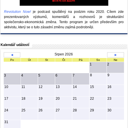
Revolution Now!
je podcast spuštěný na podzim roku 2020.
Cílem zde
prezentovaných výzkumů, komentářů a rozhovorů je strukturální
společensko-ekonomická změna. Tento program je určen především pro
aktivistu, který se o tuto zásadní změnu zajímá podrobněji.
Kalendář událostí
Srpen 2026
◄
►
Po
Út
St
Čt
Pá
So
Ne
1
2
8
9
3
4
5
6
7
10
11
12
13
14
15
16
17
18
19
20
21
22
23
24
25
26
27
28
29
30
31