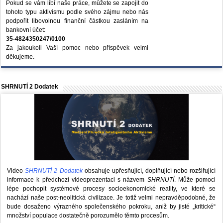
Pokud se vám líbí naše práce, můžete se zapojit do
tohoto typu aktivismu podle svého zájmu nebo nás
podpořit libovolnou finanční částkou zasláním na
bankovní účet:
35-4824350247/0100
Za jakoukoli Vaší pomoc nebo příspěvek velmi
děkujeme.
SHRNUTÍ 2 Dodatek
Video
SHRNUTÍ 2 Dodatek
obsahuje upřesňující, doplňující nebo rozšiřující
informace k předchozí videoprezentaci s názvem
SHRNUTÍ
. Může pomoci
lépe pochopit systémové procesy socioekonomické reality, ve které se
nachází naše post-neolitická civilizace. Je totiž velmi nepravděpodobné, že
bude dosaženo výrazného společenského pokroku, aniž by jisté „kritické“
množství populace dostatečně porozumělo těmto procesům.