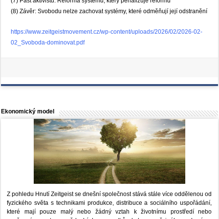
(7) Past aktivistů: Reforma systému, který penalizuje reformu
(8) Závěr: Svobodu nelze zachovat systémy, které odměňují její odstranění
https://www.zeitgeistmovement.cz/wp-content/uploads/2026/02/2026-02-
02_Svoboda-dominovat.pdf
Ekonomický model
Z pohledu Hnutí Zeitgeist se dnešní společnost stává stále více oddělenou od
fyzického světa s technikami produkce, distribuce a sociálního uspořádání,
které mají pouze malý nebo žádný vztah k životnímu prostředí nebo