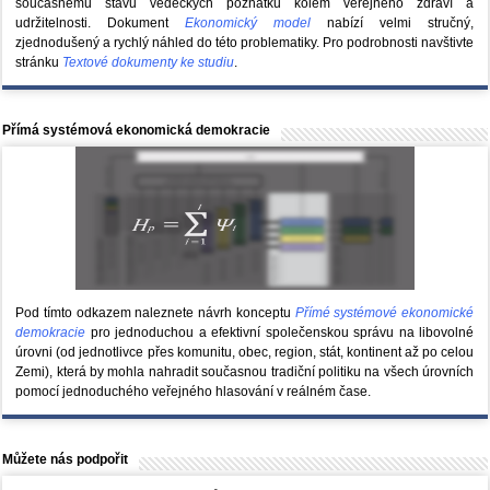
současnému stavu vědeckých poznatků kolem veřejného zdraví a
udržitelnosti. Dokument
Ekonomický model
nabízí velmi stručný,
zjednodušený a rychlý náhled do této problematiky. Pro podrobnosti navštivte
stránku
Textové dokumenty ke studiu
.
Přímá systémová ekonomická demokracie
Pod tímto odkazem naleznete návrh konceptu
Přímé systémové ekonomické
demokracie
pro jednoduchou a efektivní společenskou správu na libovolné
úrovni (od jednotlivce přes komunitu, obec, region, stát, kontinent až po celou
Zemi), která by mohla nahradit současnou tradiční politiku na všech úrovních
pomocí jednoduchého veřejného hlasování v reálném čase.
Můžete nás podpořit