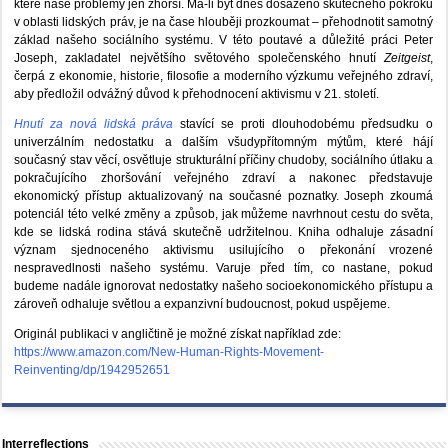
které naše problémy jen zhorší. Má-li být dnes dosaženo skutečného pokroku
v oblasti lidských práv, je na čase hlouběji prozkoumat – přehodnotit samotný
základ našeho sociálního systému. V této poutavé a důležité práci Peter
Joseph, zakladatel největšího světového společenského hnutí
Zeitgeist
,
čerpá z ekonomie, historie, filosofie a moderního výzkumu veřejného zdraví,
aby předložil odvážný důvod k přehodnocení aktivismu v 21. století.
Hnutí za nová lidská práva
stavící se proti dlouhodobému předsudku o
univerzálním nedostatku a dalším všudypřítomným mýtům, které hájí
současný stav věcí, osvětluje strukturální příčiny chudoby, sociálního útlaku a
pokračujícího zhoršování veřejného zdraví a nakonec představuje
ekonomický přístup aktualizovaný na současné poznatky. Joseph zkoumá
potenciál této velké změny a způsob, jak můžeme navrhnout cestu do světa,
kde se lidská rodina stává skutečně udržitelnou. Kniha odhaluje zásadní
význam sjednoceného aktivismu usilujícího o překonání vrozené
nespravedlnosti našeho systému. Varuje před tím, co nastane, pokud
budeme nadále ignorovat nedostatky našeho socioekonomického přístupu a
zároveň odhaluje světlou a expanzivní budoucnost, pokud uspějeme.
Originál publikaci v angličtině je možné získat například zde:
https://www.amazon.com/New-Human-Rights-Movement-
Reinventing/dp/1942952651
Interreflections