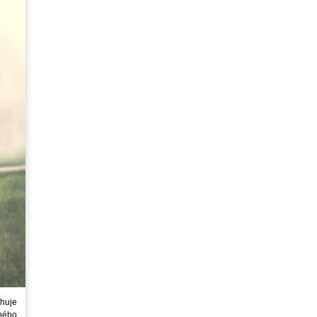
huje
ného