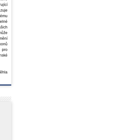
jící
azuje
ovému
elné
šich
může
mění
ákonů
 pro
nské
běhla