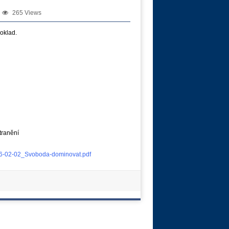
265 Views
oklad.
tranění
026-02-02_Svoboda-dominovat.pdf