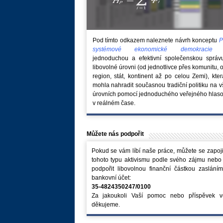
Pod tímto odkazem naleznete návrh konceptu
P
systémové ekonomické demokraci
jednoduchou a efektivní společenskou správ
libovolné úrovni (od jednotlivce přes komunitu, 
region, stát, kontinent až po celou Zemi), kte
mohla nahradit současnou tradiční politiku na 
úrovních pomocí jednoduchého veřejného hlaso
v reálném čase.
Můžete nás podpořit
Pokud se vám líbí naše práce, můžete se zapoji
tohoto typu aktivismu podle svého zájmu nebo
podpořit libovolnou finanční částkou zaslání
bankovní účet:
35-4824350247/0100
Za jakoukoli Vaší pomoc nebo příspěvek v
děkujeme.