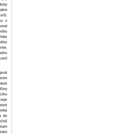
icky
stém
orší.
ku v
oumat
ního
eter
vého
mie,
jného
ocení
roti
lním
teré
íčiny
cího
avuje
asné
elké
u do
ečně
znam
nání