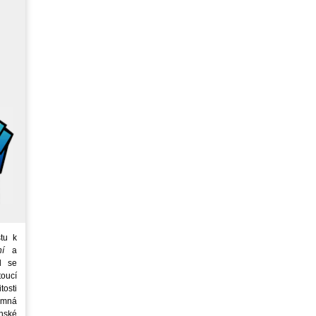
tu k
ní
a
d se
oucí
tosti
emná
nské