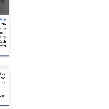
římé
e
pro
u na
obec,
rá by
všech
vání
t do
 nás
m na
elmi