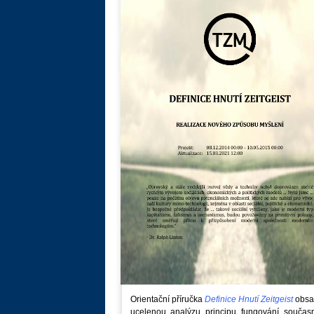
Orientační příručka
Definice Hnutí Zeitgeist
obsa
ucelenou analýzu principu fungování součas