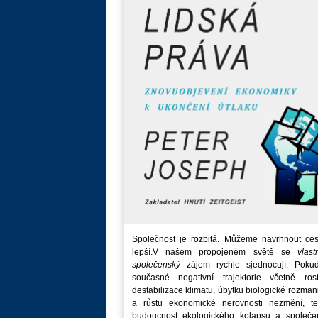
Společnost je rozbitá. Můžeme navrhnout ces
lepší.V našem propojeném světě se
vlast
společenský
zájem rychle sjednocují. Poku
současné negativní trajektorie včetně rost
destabilizace klimatu, úbytku biologické rozmani
a růstu ekonomické nerovnosti nezmění, t
budoucnost ekologického kolapsu a společe