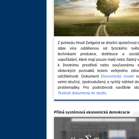
Z pohledu Hnutí Zeitgeist se dnešní společnost 
stále více oddělenou od fyzického svě
technikami produkce, distribuce a sociál
uspořádání, které mají pouze malý nebo žádný 
k životnímu prostředí nebo současnému s
vědeckých poznatků kolem veřejného zdra
udržitelnosti. Dokument
Ekonomický model
na
velmi stručný, zjednodušený a rychlý náhled do
problematiky. Pro podrobnosti navštivte str
Textové dokumenty ke studiu
.
Přímá systémová ekonomická demokracie