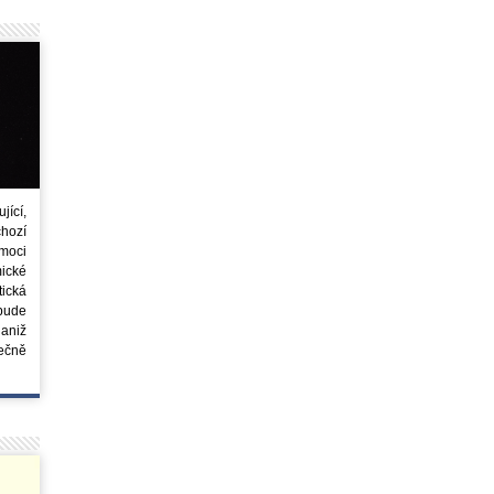
ící,
chozí
moci
ické
tická
 bude
aniž
ečně