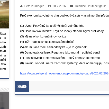
Petr Taubinger
28.7.2026
Definice Hnutí Zeitgeist
Proč ekonomika volného trhu podkopává svůj vlastní morální předp
(1) Úvod: Posvátný (a falešný) ideál volného trhu
(2) Orwellovská inverze: Když se ideály stanou svými protiklady
stává
(3) Mýtus o konkurenční rovnováze
ta s
(4) Tržní kapitalismus jako systém přežití
ního
vztah
(5) Akumulace moci není odchylka – je to výsledek
tavu
(6) Demokratická iluze: Regulace jako morální pojistný ventil
ví a
(7) Past aktivistů: Reforma systému, který penalizuje reformu
bízí
(8) Závěr: Svobodu nelze zachovat systémy, které odměňují její ods
 této
ánku
https://www.zeitgeistmovement.cz/wp-content/uploads/2026/02/2
Share