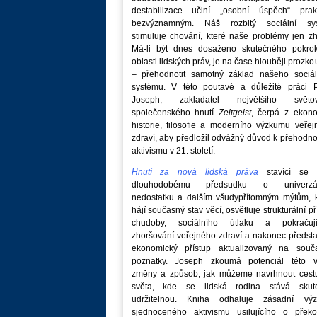
destabilizace učiní „osobní úspěch“ prakt
bezvýznamným. Náš rozbitý sociální sy
stimuluje chování, které naše problémy jen zh
Má-li být dnes dosaženo skutečného pokro
oblasti lidských práv, je na čase hlouběji prozk
– přehodnotit samotný základ našeho sociál
systému. V této poutavé a důležité práci P
Joseph, zakladatel největšího světo
společenského hnutí
Zeitgeist
, čerpá z ekono
historie, filosofie a moderního výzkumu veře
zdraví, aby předložil odvážný důvod k přehodn
aktivismu v 21. století.
Hnutí za nová lidská práva
stavící se p
dlouhodobému předsudku o univerzá
nedostatku a dalším všudypřítomným mýtům, k
hájí současný stav věcí, osvětluje strukturální př
chudoby, sociálního útlaku a pokračují
zhoršování veřejného zdraví a nakonec předst
ekonomický přístup aktualizovaný na souč
poznatky. Joseph zkoumá potenciál této v
změny a způsob, jak můžeme navrhnout cest
světa, kde se lidská rodina stává skut
udržitelnou. Kniha odhaluje zásadní vý
sjednoceného aktivismu usilujícího o překo