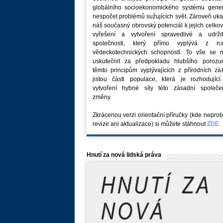
globálního socioekonomického systému generu
nespočet problémů sužujících svět. Zároveň uk
náš současný obrovský potenciál k jejich celk
vyřešení a vytvoření spravedlivé a udržit
společnosti, který přímo vyplývá z na
vědeckotechnických schopností. To vše se 
uskutečnit za předpokladu hlubšího porozu
těmto principům vyplývajících z přírodních z
jistou části populace, která je rozhodující
vytvoření hybné síly této zásadní společe
změny.
Zkrácenou verzi orientační příručky (kde nepro
revize ani aktualizace) si můžete stáhnout
ZDE
.
Hnutí za nová lidská práva