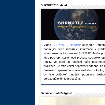
SHRNUTÍ 2 Dodatek
Video
SHRNUTÍ 2 Dodatek
obsahuje upřesňuj
doplňující nebo rozšiřující informace k před
videoprezentaci s názvem
SHRNUTÍ
. Může po
lépe pochopit systémové procesy socioekonom
reality, ve které se nachází naše post-neoli
civilizace. Je totiž velmi nepravděpodobné, že
dosaženo výrazného společenského pokroku, 
by jisté „kritické“ množství populace dostat
porozumělo těmto procesům.
Definice Hnutí Zeitgeist