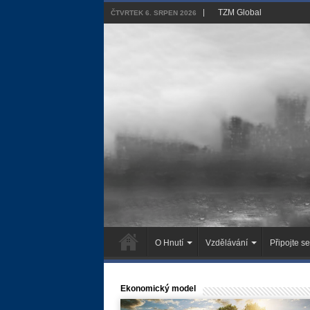
TZM Global
ČTVRTEK 6. SRPEN 2026
O Hnutí
Vzdělávání
Připojte se
Ekonomický model