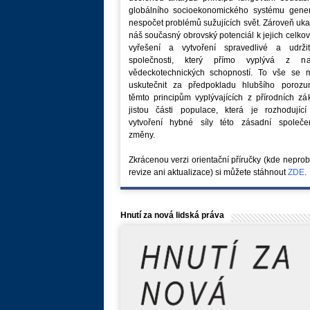
globálního socioekonomického systému generu
nespočet problémů sužujících svět. Zároveň uk
náš současný obrovský potenciál k jejich celk
vyřešení a vytvoření spravedlivé a udržit
společnosti, který přímo vyplývá z na
vědeckotechnických schopností. To vše se 
uskutečnit za předpokladu hlubšího porozu
těmto principům vyplývajících z přírodních z
jistou části populace, která je rozhodující
vytvoření hybné síly této zásadní společe
změny.
Zkrácenou verzi orientační příručky (kde nepro
revize ani aktualizace) si můžete stáhnout
ZDE
.
Hnutí za nová lidská práva