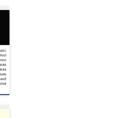
ící,
chozí
moci
ické
tická
 bude
aniž
ečně