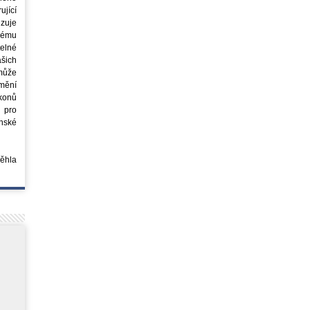
jící
azuje
ovému
elné
šich
může
mění
ákonů
 pro
nské
běhla