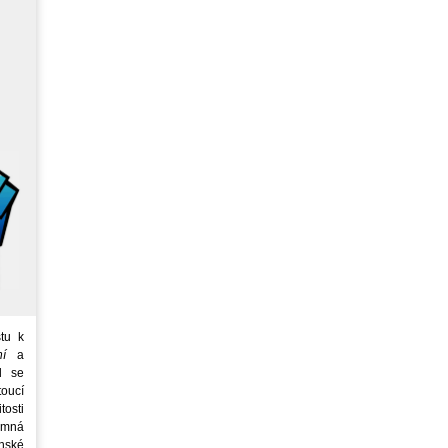
tu k
ní
a
d se
oucí
tosti
emná
nské