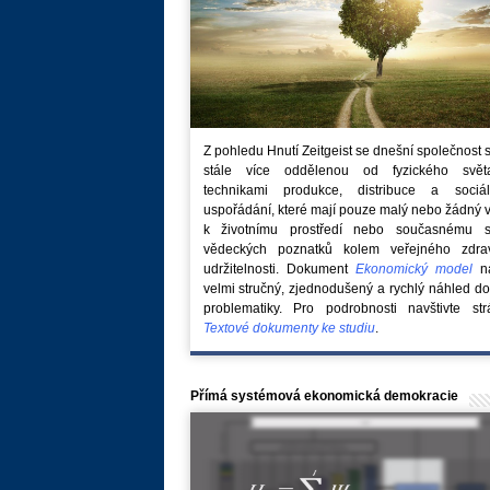
Z pohledu Hnutí Zeitgeist se dnešní společnost 
stále více oddělenou od fyzického svě
technikami produkce, distribuce a sociál
uspořádání, které mají pouze malý nebo žádný 
k životnímu prostředí nebo současnému s
vědeckých poznatků kolem veřejného zdra
udržitelnosti. Dokument
Ekonomický model
na
velmi stručný, zjednodušený a rychlý náhled do
problematiky. Pro podrobnosti navštivte str
Textové dokumenty ke studiu
.
Přímá systémová ekonomická demokracie