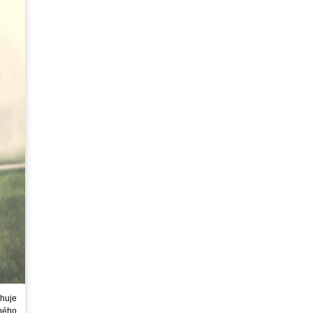
huje
ného