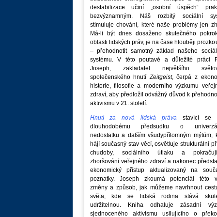
destabilizace učiní „osobní úspěch“ prakt
bezvýznamným. Náš rozbitý sociální sy
stimuluje chování, které naše problémy jen zh
Má-li být dnes dosaženo skutečného pokro
oblasti lidských práv, je na čase hlouběji prozk
– přehodnotit samotný základ našeho sociál
systému. V této poutavé a důležité práci P
Joseph, zakladatel největšího světo
společenského hnutí
Zeitgeist
, čerpá z ekono
historie, filosofie a moderního výzkumu veře
zdraví, aby předložil odvážný důvod k přehodn
aktivismu v 21. století.
Hnutí za nová lidská práva
stavící se p
dlouhodobému předsudku o univerzá
nedostatku a dalším všudypřítomným mýtům, k
hájí současný stav věcí, osvětluje strukturální př
chudoby, sociálního útlaku a pokračují
zhoršování veřejného zdraví a nakonec předst
ekonomický přístup aktualizovaný na souč
poznatky. Joseph zkoumá potenciál této v
změny a způsob, jak můžeme navrhnout cest
světa, kde se lidská rodina stává skut
udržitelnou. Kniha odhaluje zásadní vý
sjednoceného aktivismu usilujícího o překo