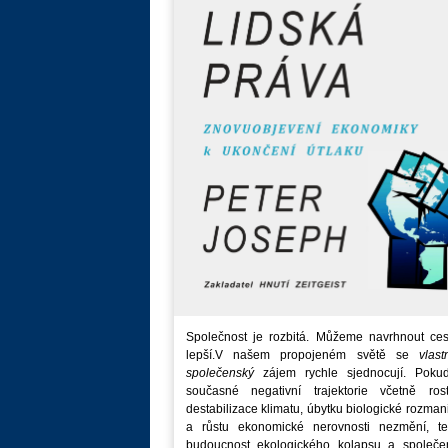
Společnost je rozbitá. Můžeme navrhnout ces
lepší.V našem propojeném světě se
vlast
společenský
zájem rychle sjednocují. Poku
současné negativní trajektorie včetně rost
destabilizace klimatu, úbytku biologické rozmani
a růstu ekonomické nerovnosti nezmění, t
budoucnost ekologického kolapsu a společe