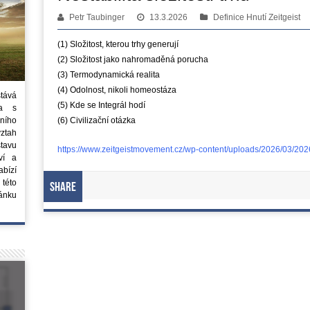
Petr Taubinger
13.3.2026
Definice Hnutí Zeitgeist
(1) Složitost, kterou trhy generují
(2) Složitost jako nahromaděná porucha
(3) Termodynamická realita
(4) Odolnost, nikoli homeostáza
stává
(5) Kde se Integrál hodí
ta s
ního
(6) Civilizační otázka
vztah
tavu
https://www.zeitgeistmovement.cz/wp-content/uploads/2026/03/2026-
ví a
bízí
 této
Share
ánku