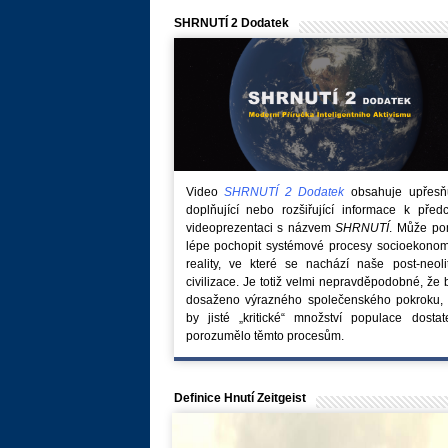
SHRNUTÍ 2 Dodatek
Video
SHRNUTÍ 2 Dodatek
obsahuje upřesňuj
doplňující nebo rozšiřující informace k před
videoprezentaci s názvem
SHRNUTÍ
. Může po
lépe pochopit systémové procesy socioekonom
reality, ve které se nachází naše post-neoli
civilizace. Je totiž velmi nepravděpodobné, že
dosaženo výrazného společenského pokroku, 
by jisté „kritické“ množství populace dostat
porozumělo těmto procesům.
Definice Hnutí Zeitgeist