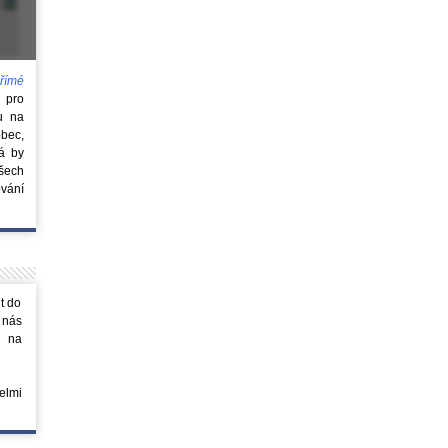
římé
e
pro
u na
obec,
rá by
všech
vání
t do
 nás
m na
elmi