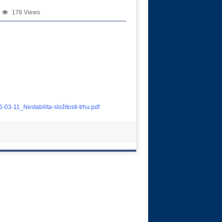
176 Views
03-11_Nestabilita-složitosti-trhu.pdf