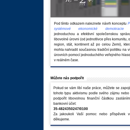
Pod tímto odkazem naleznete návrh konceptu
P
systémové ekonomické demokraci
jednoduchou a efektivní společenskou správ
libovolné úrovni (od jednotlivce přes komunitu, 
region, stát, kontinent až po celou Zemi), kte
mohla nahradit současnou tradiční politiku na 
úrovních pomocí jednoduchého veřejného hlaso
v reálném čase.
Můžete nás podpořit
Pokud se vám líbí naše práce, můžete se zapoji
tohoto typu aktivismu podle svého zájmu nebo
podpořit libovolnou finanční částkou zaslání
bankovní účet:
35-4824350247/0100
Za jakoukoli Vaší pomoc nebo příspěvek v
děkujeme.