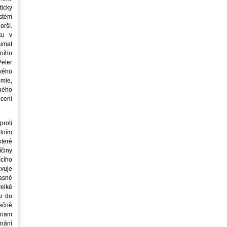
icky
stém
orší.
ku v
oumat
ního
eter
vého
mie,
jného
ocení
roti
lním
teré
íčiny
cího
avuje
asné
elké
u do
ečně
znam
nání