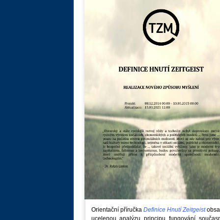
Orientační příručka
Definice Hnutí Zeitgeist
obsa
ucelenou analýzu principu fungování součas