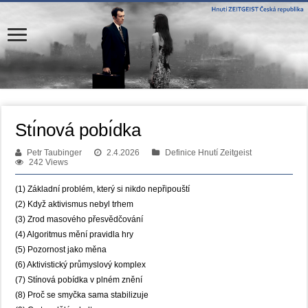
Stı́nová pobı́dka
Petr Taubinger
2.4.2026
Definice Hnutí Zeitgeist
242 Views
(1) Základní problém, který si nikdo nepřipouští
(2) Když aktivismus nebyl trhem
(3) Zrod masového přesvědčování
(4) Algoritmus mění pravidla hry
(5) Pozornost jako měna
(6) Aktivistický průmyslový komplex
(7) Stínová pobídka v plném znění
(8) Proč se smyčka sama stabilizuje