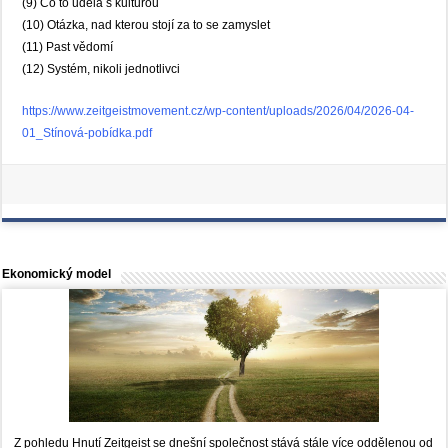
(9) Co to udělá s kulturou
(10) Otázka, nad kterou stojí za to se zamyslet
(11) Past vědomí
(12) Systém, nikoli jednotlivci
https://www.zeitgeistmovement.cz/wp-content/uploads/2026/04/2026-04-
01_Stínová-pobídka.pdf
Ekonomický model
Z pohledu Hnutí Zeitgeist se dnešní společnost stává stále více oddělenou od