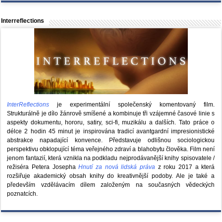
Interreflections
InterReflections
je experimentální společenský komentovaný film.
Strukturálně je dílo žánrově smíšené a kombinuje tři vzájemné časové linie s
aspekty dokumentu, hororu, satiry, sci-fi, muzikálu a dalších. Tato práce o
délce 2 hodin 45 minut je inspirována tradicí avantgardní impresionistické
abstrakce napadající konvence. Představuje odlišnou sociologickou
perspektivu obklopující téma veřejného zdraví a blahobytu člověka. Film není
jenom fantazií, která vznikla na podkladu nejprodávanější knihy spisovatele /
režiséra Petera Josepha
Hnutí za nová lidská práva
z roku 2017 a která
rozšiřuje akademický obsah knihy do kreativnější podoby. Ale je také a
především vzdělávacím dílem založeným na současných vědeckých
poznatcích.