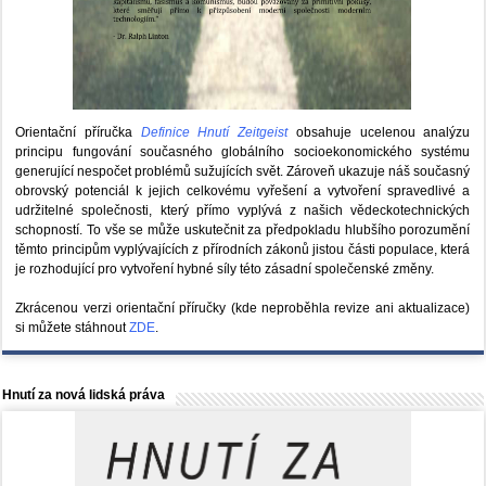
Orientační příručka
Definice Hnutí Zeitgeist
obsahuje ucelenou analýzu
principu fungování současného globálního socioekonomického systému
generující nespočet problémů sužujících svět. Zároveň ukazuje náš současný
obrovský potenciál k jejich celkovému vyřešení a vytvoření spravedlivé a
udržitelné společnosti, který přímo vyplývá z našich vědeckotechnických
schopností. To vše se může uskutečnit za předpokladu hlubšího porozumění
těmto principům vyplývajících z přírodních zákonů jistou části populace, která
je rozhodující pro vytvoření hybné síly této zásadní společenské změny.
Zkrácenou verzi orientační příručky (kde neproběhla revize ani aktualizace)
si můžete stáhnout
ZDE
.
Hnutí za nová lidská práva