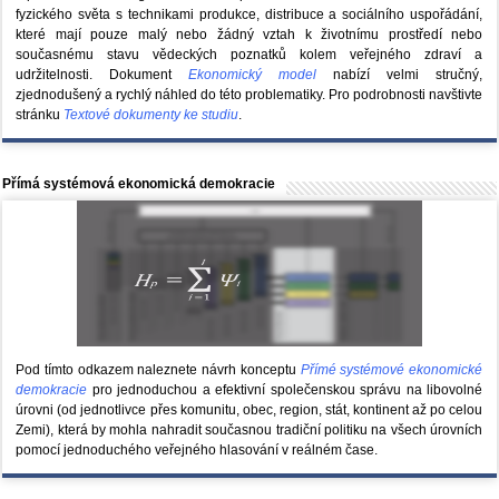
fyzického světa s technikami produkce, distribuce a sociálního uspořádání,
které mají pouze malý nebo žádný vztah k životnímu prostředí nebo
současnému stavu vědeckých poznatků kolem veřejného zdraví a
udržitelnosti. Dokument
Ekonomický model
nabízí velmi stručný,
zjednodušený a rychlý náhled do této problematiky. Pro podrobnosti navštivte
stránku
Textové dokumenty ke studiu
.
Přímá systémová ekonomická demokracie
Pod tímto odkazem naleznete návrh konceptu
Přímé systémové ekonomické
demokracie
pro jednoduchou a efektivní společenskou správu na libovolné
úrovni (od jednotlivce přes komunitu, obec, region, stát, kontinent až po celou
Zemi), která by mohla nahradit současnou tradiční politiku na všech úrovních
pomocí jednoduchého veřejného hlasování v reálném čase.