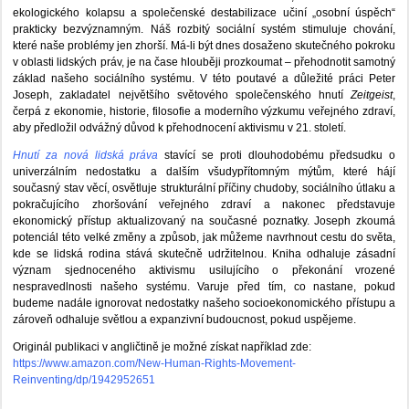
ekologického kolapsu a společenské destabilizace učiní „osobní úspěch“
prakticky bezvýznamným. Náš rozbitý sociální systém stimuluje chování,
které naše problémy jen zhorší. Má-li být dnes dosaženo skutečného pokroku
v oblasti lidských práv, je na čase hlouběji prozkoumat – přehodnotit samotný
základ našeho sociálního systému. V této poutavé a důležité práci Peter
Joseph, zakladatel největšího světového společenského hnutí
Zeitgeist
,
čerpá z ekonomie, historie, filosofie a moderního výzkumu veřejného zdraví,
aby předložil odvážný důvod k přehodnocení aktivismu v 21. století.
Hnutí za nová lidská práva
stavící se proti dlouhodobému předsudku o
univerzálním nedostatku a dalším všudypřítomným mýtům, které hájí
současný stav věcí, osvětluje strukturální příčiny chudoby, sociálního útlaku a
pokračujícího zhoršování veřejného zdraví a nakonec představuje
ekonomický přístup aktualizovaný na současné poznatky. Joseph zkoumá
potenciál této velké změny a způsob, jak můžeme navrhnout cestu do světa,
kde se lidská rodina stává skutečně udržitelnou. Kniha odhaluje zásadní
význam sjednoceného aktivismu usilujícího o překonání vrozené
nespravedlnosti našeho systému. Varuje před tím, co nastane, pokud
budeme nadále ignorovat nedostatky našeho socioekonomického přístupu a
zároveň odhaluje světlou a expanzivní budoucnost, pokud uspějeme.
Originál publikaci v angličtině je možné získat například zde:
https://www.amazon.com/New-Human-Rights-Movement-
Reinventing/dp/1942952651