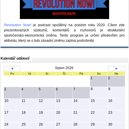
Revolution Now!
je podcast spuštěný na podzim roku 2020.
Cílem zde
prezentovaných výzkumů, komentářů a rozhovorů je strukturální
společensko-ekonomická změna. Tento program je určen především pro
aktivistu, který se o tuto zásadní změnu zajímá podrobněji.
Kalendář událostí
Srpen 2026
◄
►
Po
Út
St
Čt
Pá
So
Ne
1
2
8
9
3
4
5
6
7
10
11
12
13
14
15
16
17
18
19
20
21
22
23
24
25
26
27
28
29
30