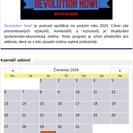
Revolution Now!
je podcast spuštěný na podzim roku 2020.
Cílem zde
prezentovaných výzkumů, komentářů a rozhovorů je strukturální
společensko-ekonomická změna. Tento program je určen především pro
aktivistu, který se o tuto zásadní změnu zajímá podrobněji.
Kalendář událostí
Červenec 2026
◄
►
Po
Út
St
Čt
Pá
So
Ne
1
2
3
4
5
6
7
8
9
10
11
12
13
14
15
16
17
18
19
20
21
22
23
24
25
26
27
28
29
30
31