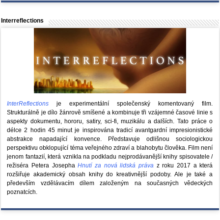
Interreflections
InterReflections
je experimentální společenský komentovaný film.
Strukturálně je dílo žánrově smíšené a kombinuje tři vzájemné časové linie s
aspekty dokumentu, hororu, satiry, sci-fi, muzikálu a dalších. Tato práce o
délce 2 hodin 45 minut je inspirována tradicí avantgardní impresionistické
abstrakce napadající konvence. Představuje odlišnou sociologickou
perspektivu obklopující téma veřejného zdraví a blahobytu člověka. Film není
jenom fantazií, která vznikla na podkladu nejprodávanější knihy spisovatele /
režiséra Petera Josepha
Hnutí za nová lidská práva
z roku 2017 a která
rozšiřuje akademický obsah knihy do kreativnější podoby. Ale je také a
především vzdělávacím dílem založeným na současných vědeckých
poznatcích.