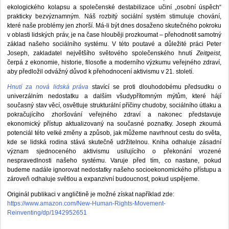
ekologického kolapsu a společenské destabilizace učiní „osobní úspěch“
prakticky bezvýznamným. Náš rozbitý sociální systém stimuluje chování,
které naše problémy jen zhorší. Má-li být dnes dosaženo skutečného pokroku
v oblasti lidských práv, je na čase hlouběji prozkoumat – přehodnotit samotný
základ našeho sociálního systému. V této poutavé a důležité práci Peter
Joseph, zakladatel největšího světového společenského hnutí
Zeitgeist
,
čerpá z ekonomie, historie, filosofie a moderního výzkumu veřejného zdraví,
aby předložil odvážný důvod k přehodnocení aktivismu v 21. století.
Hnutí za nová lidská práva
stavící se proti dlouhodobému předsudku o
univerzálním nedostatku a dalším všudypřítomným mýtům, které hájí
současný stav věcí, osvětluje strukturální příčiny chudoby, sociálního útlaku a
pokračujícího zhoršování veřejného zdraví a nakonec představuje
ekonomický přístup aktualizovaný na současné poznatky. Joseph zkoumá
potenciál této velké změny a způsob, jak můžeme navrhnout cestu do světa,
kde se lidská rodina stává skutečně udržitelnou. Kniha odhaluje zásadní
význam sjednoceného aktivismu usilujícího o překonání vrozené
nespravedlnosti našeho systému. Varuje před tím, co nastane, pokud
budeme nadále ignorovat nedostatky našeho socioekonomického přístupu a
zároveň odhaluje světlou a expanzivní budoucnost, pokud uspějeme.
Originál publikaci v angličtině je možné získat například zde:
https://www.amazon.com/New-Human-Rights-Movement-
Reinventing/dp/1942952651