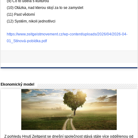
(9) Co to udělá s kulturou
(10) Otázka, nad kterou stojí za to se zamyslet
(11) Past vědomí
(12) Systém, nikoli jednotlivci
https://www.zeitgeistmovement.cz/wp-content/uploads/2026/04/2026-04-
01_Stínová-pobídka.pdf
Ekonomický model
Z pohledu Hnutí Zeitgeist se dnešní společnost stává stále více oddělenou od