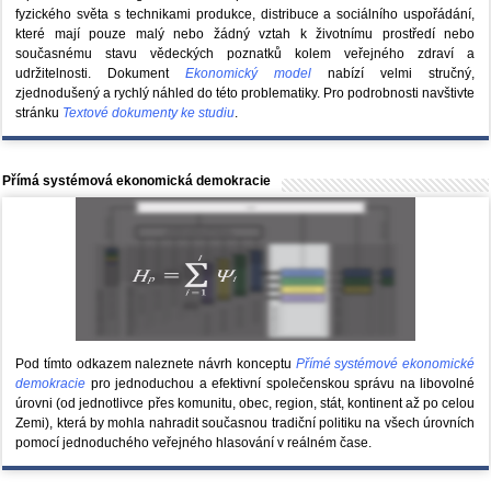
fyzického světa s technikami produkce, distribuce a sociálního uspořádání,
které mají pouze malý nebo žádný vztah k životnímu prostředí nebo
současnému stavu vědeckých poznatků kolem veřejného zdraví a
udržitelnosti. Dokument
Ekonomický model
nabízí velmi stručný,
zjednodušený a rychlý náhled do této problematiky. Pro podrobnosti navštivte
stránku
Textové dokumenty ke studiu
.
Přímá systémová ekonomická demokracie
Pod tímto odkazem naleznete návrh konceptu
Přímé systémové ekonomické
demokracie
pro jednoduchou a efektivní společenskou správu na libovolné
úrovni (od jednotlivce přes komunitu, obec, region, stát, kontinent až po celou
Zemi), která by mohla nahradit současnou tradiční politiku na všech úrovních
pomocí jednoduchého veřejného hlasování v reálném čase.