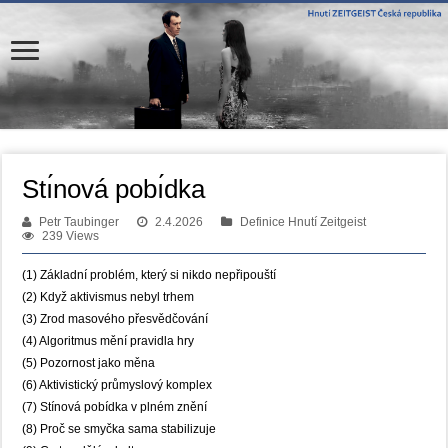
Stı́nová pobı́dka
Petr Taubinger
2.4.2026
Definice Hnutí Zeitgeist
239 Views
(1) Základní problém, který si nikdo nepřipouští
(2) Když aktivismus nebyl trhem
(3) Zrod masového přesvědčování
(4) Algoritmus mění pravidla hry
(5) Pozornost jako měna
(6) Aktivistický průmyslový komplex
(7) Stínová pobídka v plném znění
(8) Proč se smyčka sama stabilizuje