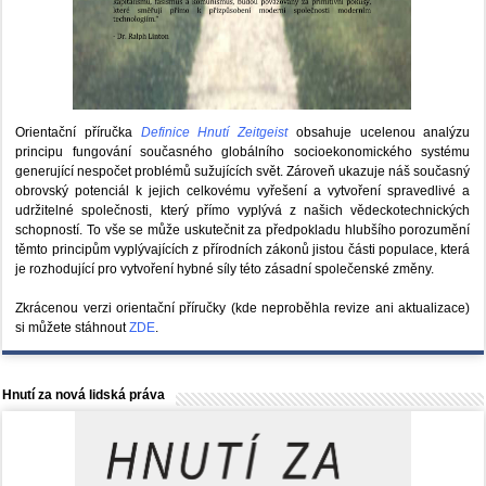
Orientační příručka
Definice Hnutí Zeitgeist
obsahuje ucelenou analýzu
principu fungování současného globálního socioekonomického systému
generující nespočet problémů sužujících svět. Zároveň ukazuje náš současný
obrovský potenciál k jejich celkovému vyřešení a vytvoření spravedlivé a
udržitelné společnosti, který přímo vyplývá z našich vědeckotechnických
schopností. To vše se může uskutečnit za předpokladu hlubšího porozumění
těmto principům vyplývajících z přírodních zákonů jistou části populace, která
je rozhodující pro vytvoření hybné síly této zásadní společenské změny.
Zkrácenou verzi orientační příručky (kde neproběhla revize ani aktualizace)
si můžete stáhnout
ZDE
.
Hnutí za nová lidská práva