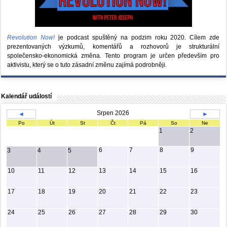
Revolution Now!
je podcast spuštěný na podzim roku 2020.
Cílem zde
prezentovaných výzkumů, komentářů a rozhovorů je strukturální
společensko-ekonomická změna. Tento program je určen především pro
aktivistu, který se o tuto zásadní změnu zajímá podrobněji.
Kalendář událostí
Srpen 2026
◄
►
Po
Út
St
Čt
Pá
So
Ne
1
2
6
7
8
9
3
4
5
10
11
12
13
14
15
16
17
18
19
20
21
22
23
24
25
26
27
28
29
30