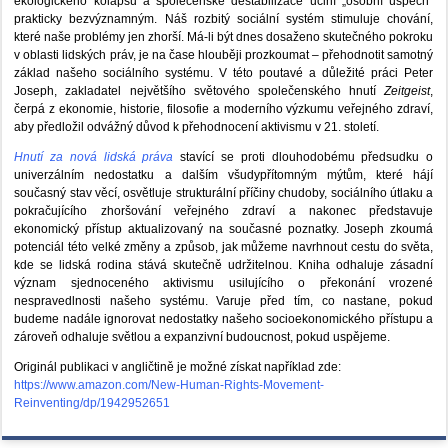
ekologického kolapsu a společenské destabilizace učiní „osobní úspěch“
prakticky bezvýznamným. Náš rozbitý sociální systém stimuluje chování,
které naše problémy jen zhorší. Má-li být dnes dosaženo skutečného pokroku
v oblasti lidských práv, je na čase hlouběji prozkoumat – přehodnotit samotný
základ našeho sociálního systému. V této poutavé a důležité práci Peter
Joseph, zakladatel největšího světového společenského hnutí
Zeitgeist
,
čerpá z ekonomie, historie, filosofie a moderního výzkumu veřejného zdraví,
aby předložil odvážný důvod k přehodnocení aktivismu v 21. století.
Hnutí za nová lidská práva
stavící se proti dlouhodobému předsudku o
univerzálním nedostatku a dalším všudypřítomným mýtům, které hájí
současný stav věcí, osvětluje strukturální příčiny chudoby, sociálního útlaku a
pokračujícího zhoršování veřejného zdraví a nakonec představuje
ekonomický přístup aktualizovaný na současné poznatky. Joseph zkoumá
potenciál této velké změny a způsob, jak můžeme navrhnout cestu do světa,
kde se lidská rodina stává skutečně udržitelnou. Kniha odhaluje zásadní
význam sjednoceného aktivismu usilujícího o překonání vrozené
nespravedlnosti našeho systému. Varuje před tím, co nastane, pokud
budeme nadále ignorovat nedostatky našeho socioekonomického přístupu a
zároveň odhaluje světlou a expanzivní budoucnost, pokud uspějeme.
Originál publikaci v angličtině je možné získat například zde:
https://www.amazon.com/New-Human-Rights-Movement-
Reinventing/dp/1942952651