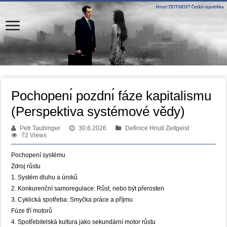
Pochopenı́ pozdnı́ fáze kapitalismu
(Perspektiva systémové vědy)
Petr Taubinger
30.6.2026
Definice Hnutí Zeitgeist
72 Views
Pochopení systému
Zdroj růstu
1. Systém dluhu a úroků
2. Konkurenční samoregulace: Růst, nebo být přerosten
3. Cyklická spotřeba: Smyčka práce a příjmu
Fúze tří motorů
4. Spotřebitelská kultura jako sekundární motor růstu