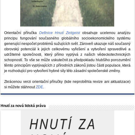
Orientační příručka
Definice Hnutí Zeitgeist
obsahuje ucelenou analýzu
principu fungování současného globálního socioekonomického systému
generující nespočet problémů sužujících svět. Zároveň ukazuje náš současný
obrovský potenciál k jejich celkovému vyřešení a vytvoření spravedlivé a
udržitelné společnosti, který přímo vyplývá z našich vědeckotechnických
schopností. To vše se může uskutečnit za předpokladu hlubšího porozumění
těmto principům vyplývajících z přírodních zákonů jistou části populace, která
je rozhodující pro vytvoření hybné síly této zásadní společenské změny.
Zkrácenou verzi orientační příručky (kde neproběhla revize ani aktualizace)
si můžete stáhnout
ZDE
.
Hnutí za nová lidská práva