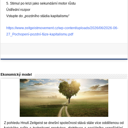
5. Stimul po krizi jako sekundární motor růstu
Ústřední rozpor
Vstupte do „pozdního stádia kapitalismu“
https://www.zeitgeistmovement.cz/wp-content/uploads/2026/06/2026-06-
27_Pochopení-pozdní-fáze-kapitalismu.pdf
Ekonomický model
Z pohledu Hnutí Zeitgeist se dnešní společnost stává stále více oddělenou od
fyzického světa s technikami produkce, distribuce a sociálního uspořádání,