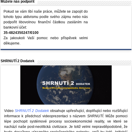
Můžete nás podpořit
Pokud se vám líbí naše práce, můžete se zapojit do
tohoto typu aktivismu podle svého zájmu nebo nás
podpořit libovolnou finanční částkou zasláním na
bankovní účet:
35-4824350247/0100
Za jakoukoli Vaší pomoc nebo příspěvek velmi
děkujeme.
SHRNUTÍ 2 Dodatek
Video
SHRNUTÍ 2 Dodatek
obsahuje upřesňující, doplňující nebo rozšiřující
informace k předchozí videoprezentaci s názvem
SHRNUTÍ
. Může pomoci
lépe pochopit systémové procesy socioekonomické reality, ve které se
nachází naše post-neolitická civilizace. Je totiž velmi nepravděpodobné, že
bude dosaženo výrazného společenského pokroku, aniž by jisté „kritické“