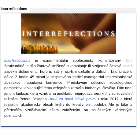
Interreflections
InterReflections
je experimentální společenský komentovaný film.
Strukturálně je dílo žánrově smíšené a kombinuje tři vzájemné časové linie s
aspekty dokumentu, hororu, satiry, sci-fi, muzikálu a dalších. Tato práce o
délce 2 hodin 45 minut je inspirována tradicí avantgardní impresionistické
abstrakce napadající konvence. Představuje odlišnou sociologickou
perspektivu obklopující téma veřejného zdraví a blahobytu člověka. Film není
jenom fantazií, která vznikla na podkladu nejprodávanější knihy spisovatele /
režiséra Petera Josepha
Hnutí za nová lidská práva
z roku 2017 a která
rozšiřuje akademický obsah knihy do kreativnější podoby. Ale je také a
především vzdělávacím dílem založeným na současných vědeckých
poznatcích.