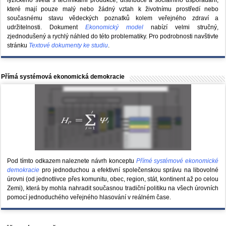
které mají pouze malý nebo žádný vztah k životnímu prostředí nebo
současnému stavu vědeckých poznatků kolem veřejného zdraví a
udržitelnosti. Dokument
Ekonomický model
nabízí velmi stručný,
zjednodušený a rychlý náhled do této problematiky. Pro podrobnosti navštivte
stránku
Textové dokumenty ke studiu
.
Přímá systémová ekonomická demokracie
Pod tímto odkazem naleznete návrh konceptu
Přímé systémové ekonomické
demokracie
pro jednoduchou a efektivní společenskou správu na libovolné
úrovni (od jednotlivce přes komunitu, obec, region, stát, kontinent až po celou
Zemi), která by mohla nahradit současnou tradiční politiku na všech úrovních
pomocí jednoduchého veřejného hlasování v reálném čase.