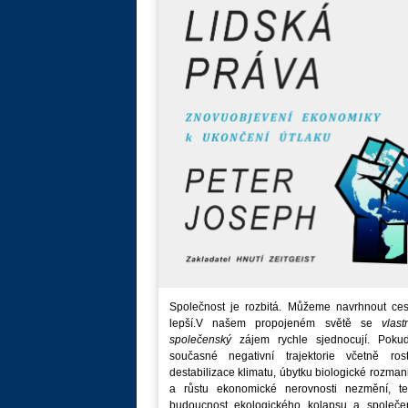
Společnost je rozbitá. Můžeme navrhnout ces
lepší.V našem propojeném světě se
vlast
společenský
zájem rychle sjednocují. Poku
současné negativní trajektorie včetně rost
destabilizace klimatu, úbytku biologické rozmani
a růstu ekonomické nerovnosti nezmění, t
budoucnost ekologického kolapsu a společe