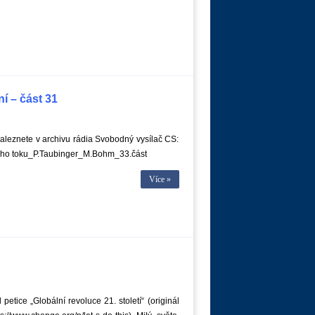
í – část 31
leznete v archivu rádia Svobodný vysílač CS:
ho toku_P.Taubinger_M.Bohm_33.část
Více »
 petice „Globální revoluce 21. století“ (originál