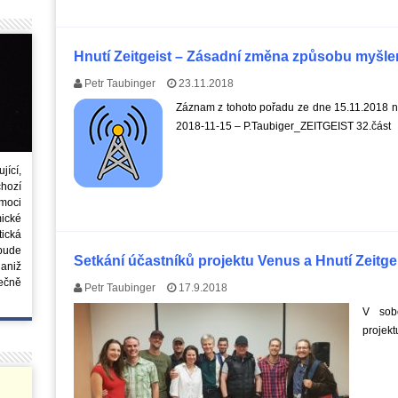
Hnutí Zeitgeist – Zásadní změna způsobu myšlen
Petr Taubinger
23.11.2018
Záznam z tohoto pořadu ze dne 15.11.2018 na
2018-11-15 – P.Taubiger_ZEITGEIST 32.část
ící,
chozí
moci
ické
tická
 bude
Setkání účastníků projektu Venus a Hnutí Zeitge
aniž
ečně
Petr Taubinger
17.9.2018
V sobo
projekt