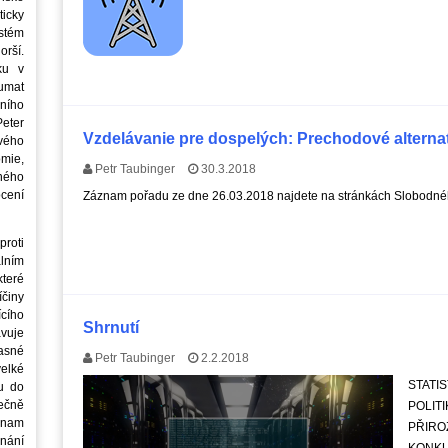
icky
stém
orší.
ku v
oumat
ního
eter
Vzdelávanie pre dospelých: Prechodové alterna
vého
mie,
Petr Taubinger
30.3.2018
jného
ocení
Záznam pořadu ze dne 26.03.2018 najdete na stránkách Slobodnéh
roti
lním
teré
íčiny
cího
Shrnutí
avuje
asné
Petr Taubinger
2.2.2018
elké
STAT
u do
ečně
POLIT
znam
PŘIR
nání
KONK