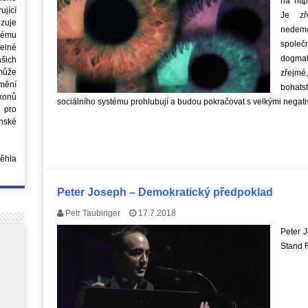
na http
jící
Je zř
azuje
nedemo
ovému
společn
elné
dogmati
šich
může
zřejmé
mění
bohat
ákonů
sociálního systému prohlubují a budou pokračovat s velkými negat
 pro
nské
běhla
Peter Joseph – Demokratický předpoklad
Petr Taubinger
17.7.2018
Peter 
Stand F