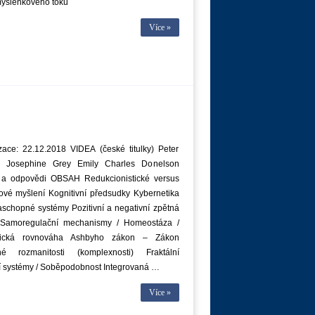
myšlenkového toku
Více »
zace: 22.12.2018 VIDEA (české titulky) Peter
 Josephine Grey Emily Charles Donelson
 a odpovědi OBSAH Redukcionistické versus
ové myšlení Kognitivní předsudky Kybernetika
aschopné systémy Pozitivní a negativní zpětná
Samoregulační mechanismy / Homeostáza /
ická rovnováha Ashbyho zákon – Zákon
né rozmanitosti (komplexnosti) Fraktální
vní systémy / Soběpodobnost Integrovaná …
Více »