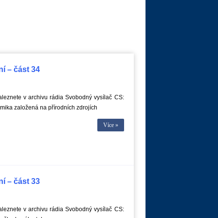
í – část 34
leznete v archivu rádia Svobodný vysílač CS:
ka založená na přírodních zdrojích
Více »
í – část 33
leznete v archivu rádia Svobodný vysílač CS: