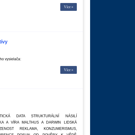
Více »
tívy
o vysielača:
Více »
ISTICKÁ DATA STRUKTURÁLNÍ NÁSILÍ
IKA A VÍRA MALTHUS A DARWIN LIDSKÁ
OZENOST REKLAMA, KONZUMERISMUS,
URENCE POSUN OD POVĚRY K VĚDĚ