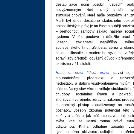
destabilizace učiní „osobní úspěch“ prakt
bezvýznamným. Náš rozbitý sociální sy
stimuluje chování, které naše problémy jen zh
Má-li být dnes dosaženo skutečného pokro
oblasti lidských práv, je na čase hlouběji prozk
– přehodnotit samotný základ našeho sociál
systému. V této poutavé a důležité práci P
Joseph, zakladatel největšího světo
společenského hnutí
Zeitgeist
, čerpá z ekono
historie, filosofie a moderního výzkumu veře
zdraví, aby předložil odvážný důvod k přehodn
aktivismu v 21. století.
Hnutí za nová lidská práva
stavící se p
dlouhodobému předsudku o univerzá
nedostatku a dalším všudypřítomným mýtům, k
hájí současný stav věcí, osvětluje strukturální př
chudoby, sociálního útlaku a pokračují
zhoršování veřejného zdraví a nakonec předst
ekonomický přístup aktualizovaný na souč
poznatky. Joseph zkoumá potenciál této v
změny a způsob, jak můžeme navrhnout cest
světa, kde se lidská rodina stává skut
udržitelnou. Kniha odhaluje zásadní vý
sjednoceného aktivismu usilujícího o překo