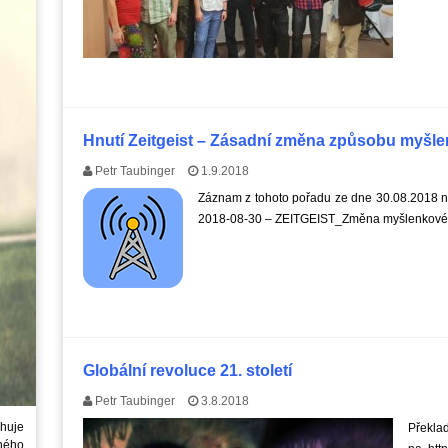
Hnutí Zeitgeist – Zásadní změna způsobu myšlen
Petr Taubinger
1.9.2018
Záznam z tohoto pořadu ze dne 30.08.2018 na
2018-08-30 – ZEITGEIST_Změna myšlenkové
Globální revoluce 21. století
Petr Taubinger
3.8.2018
huje
Překlad
ného