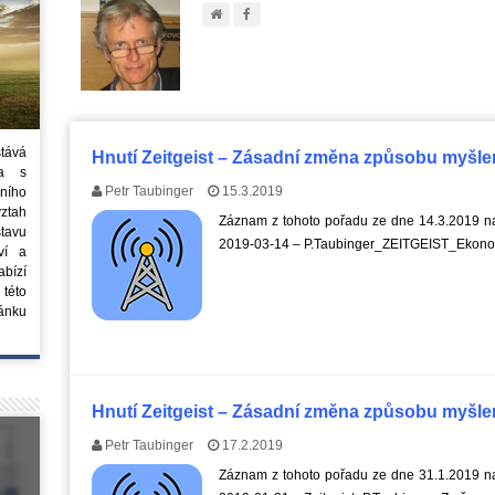
stává
Hnutí Zeitgeist – Zásadní změna způsobu myšlen
ta s
Petr Taubinger
15.3.2019
ního
vztah
Záznam z tohoto pořadu ze dne 14.3.2019 na
tavu
2019-03-14 – P.Taubinger_ZEITGEIST_Ekonomi
ví a
bízí
 této
ánku
Hnutí Zeitgeist – Zásadní změna způsobu myšlen
Petr Taubinger
17.2.2019
Záznam z tohoto pořadu ze dne 31.1.2019 na