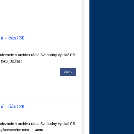
í – část 30
leznete v archivu rádia Svobodný vysílač CS:
toku_32.část
Více »
í – část 29
leznete v archivu rádia Svobodný vysílač CS:
myšlenkového toku_114min