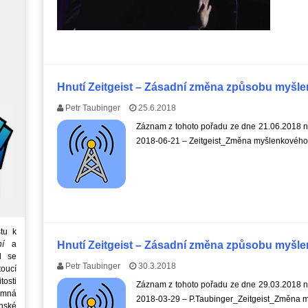
Hnutí Zeitgeist – Zásadní změna způsobu myšlen
Petr Taubinger
25.6.2018
Záznam z tohoto pořadu ze dne 21.06.2018 na
2018-06-21 – Zeitgeist_Změna myšlenkového 
tu k
ní
a
Hnutí Zeitgeist – Zásadní změna způsobu myšlen
d se
Petr Taubinger
30.3.2018
oucí
tosti
Záznam z tohoto pořadu ze dne 29.03.2018 na
emná
2018-03-29 – P.Taubinger_Zeitgeist_Změna 
nské