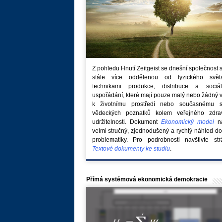
Z pohledu Hnutí Zeitgeist se dnešní společnost 
stále více oddělenou od fyzického svě
technikami produkce, distribuce a sociál
uspořádání, které mají pouze malý nebo žádný 
k životnímu prostředí nebo současnému s
vědeckých poznatků kolem veřejného zdra
udržitelnosti. Dokument
Ekonomický model
na
velmi stručný, zjednodušený a rychlý náhled do
problematiky. Pro podrobnosti navštivte str
Textové dokumenty ke studiu
.
Přímá systémová ekonomická demokracie