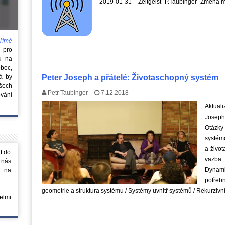
2019-01-31 – Zeitgeist_P.Taubinger_Změna 
římé
e
pro
u na
obec,
rá by
Peter Joseph a přátelé: Životaschopný systém
všech
Petr Taubinger
7.12.2018
vání
Aktuali
Joseph
Otázky
systém
a život
t do
vazba 
 nás
Dynam
m na
potřeb
geometrie a struktura systému / Systémy uvnitř systémů / Rekurzi
elmi