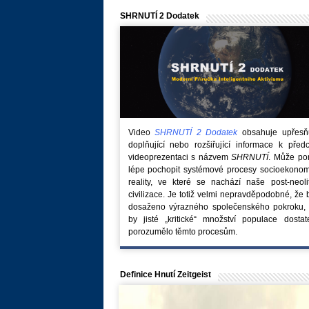
SHRNUTÍ 2 Dodatek
Video
SHRNUTÍ 2 Dodatek
obsahuje upřesňuj
doplňující nebo rozšiřující informace k před
videoprezentaci s názvem
SHRNUTÍ
. Může po
lépe pochopit systémové procesy socioekonom
reality, ve které se nachází naše post-neoli
civilizace. Je totiž velmi nepravděpodobné, že
dosaženo výrazného společenského pokroku, 
by jisté „kritické“ množství populace dostat
porozumělo těmto procesům.
Definice Hnutí Zeitgeist