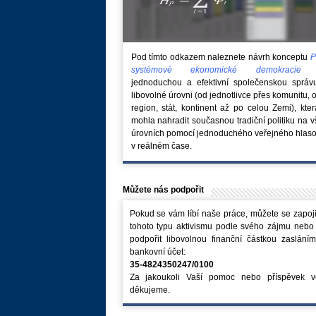
Pod tímto odkazem naleznete návrh konceptu
P
systémové ekonomické demokraci
jednoduchou a efektivní společenskou správ
libovolné úrovni (od jednotlivce přes komunitu, 
region, stát, kontinent až po celou Zemi), kte
mohla nahradit současnou tradiční politiku na 
úrovních pomocí jednoduchého veřejného hlaso
v reálném čase.
Můžete nás podpořit
Pokud se vám líbí naše práce, můžete se zapoji
tohoto typu aktivismu podle svého zájmu nebo
podpořit libovolnou finanční částkou zaslání
bankovní účet:
35-4824350247/0100
Za jakoukoli Vaší pomoc nebo příspěvek v
děkujeme.