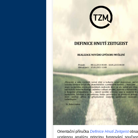
Orientační příručka
Definice Hnutí Zeitgeist
obsa
ucelenou analýzu principu fungování součas