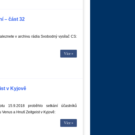
í – část 32
leznete v archivu rádia Svobodný vysílač CS:
Více »
ist v Kyjově
tu 15.9.2018 proběhlo setkání účastníků
u Venus a Hnutí Zeitgeist v Kyjově:
Více »