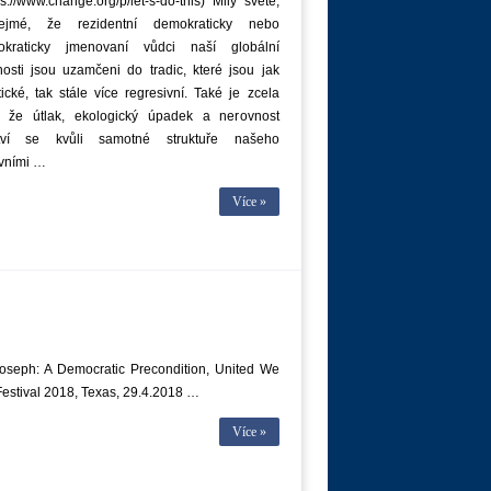
s://www.change.org/p/let-s-do-this) Milý světe,
ejmé, že rezidentní demokraticky nebo
kraticky jmenovaní vůdci naší globální
osti jsou uzamčeni do tradic, které jsou jak
cké, tak stále více regresivní. Také je zcela
, že útlak, ekologický úpadek a nerovnost
ství se kvůli samotné struktuře našeho
ivními …
Více »
Joseph: A Democratic Precondition, United We
estival 2018, Texas, 29.4.2018 …
Více »