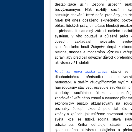
destabilizace učiní „osobní úspěch“ prakt
bezvýznamným. Náš rozbitý sociální sy
stimuluje chování, které naše problémy jen zh
Má-li být dnes dosaženo skutečného pokro
oblasti lidských práv, je na čase hlouběji prozk
– přehodnotit samotný základ našeho sociál
systému. V této poutavé a důležité práci P
Joseph, zakladatel největšího světo
společenského hnutí
Zeitgeist
, čerpá z ekono
historie, filosofie a moderního výzkumu veře
zdraví, aby předložil odvážný důvod k přehodn
aktivismu v 21. století.
Hnutí za nová lidská práva
stavící se p
dlouhodobému předsudku o univerzá
nedostatku a dalším všudypřítomným mýtům, k
hájí současný stav věcí, osvětluje strukturální př
chudoby, sociálního útlaku a pokračují
zhoršování veřejného zdraví a nakonec předst
ekonomický přístup aktualizovaný na souč
poznatky. Joseph zkoumá potenciál této v
změny a způsob, jak můžeme navrhnout cest
světa, kde se lidská rodina stává skut
udržitelnou. Kniha odhaluje zásadní vý
sjednoceného aktivismu usilujícího o překo