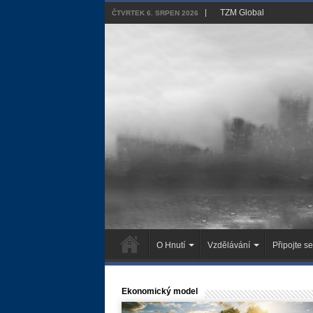
TZM Global
ČTVRTEK 6. SRPEN 2026
O Hnutí
Vzdělávání
Připojte se
Ekonomický model