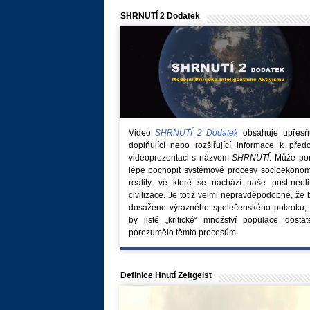
SHRNUTÍ 2 Dodatek
Video
SHRNUTÍ 2 Dodatek
obsahuje upřesňuj
doplňující nebo rozšiřující informace k před
videoprezentaci s názvem
SHRNUTÍ
. Může po
lépe pochopit systémové procesy socioekonom
reality, ve které se nachází naše post-neoli
civilizace. Je totiž velmi nepravděpodobné, že
dosaženo výrazného společenského pokroku, 
by jisté „kritické“ množství populace dostat
porozumělo těmto procesům.
Definice Hnutí Zeitgeist