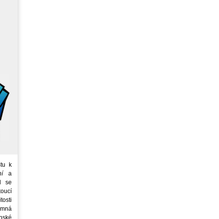
tu k
ní
a
d se
oucí
tosti
emná
nské