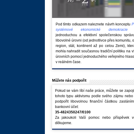
Pod tímto odkazem naleznete návrh konceptu
P
systémové ekonomické demokraci
jednoduchou a efektivní společenskou správ
libovolné úrovni (od jednotlivce přes komunitu, 
region, stát, kontinent až po celou Zemi), kte
mohla nahradit současnou tradiční politiku na 
úrovních pomocí jednoduchého veřejného hlaso
v reálném čase.
Můžete nás podpořit
Pokud se vám líbí naše práce, můžete se zapoji
tohoto typu aktivismu podle svého zájmu nebo
podpořit libovolnou finanční částkou zaslání
bankovní účet:
35-4824350247/0100
Za jakoukoli Vaší pomoc nebo příspěvek v
děkujeme.