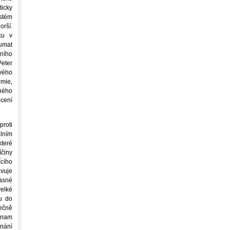
icky
stém
orší.
ku v
oumat
ního
eter
vého
mie,
jného
ocení
roti
lním
teré
íčiny
cího
avuje
asné
elké
u do
ečně
znam
nání