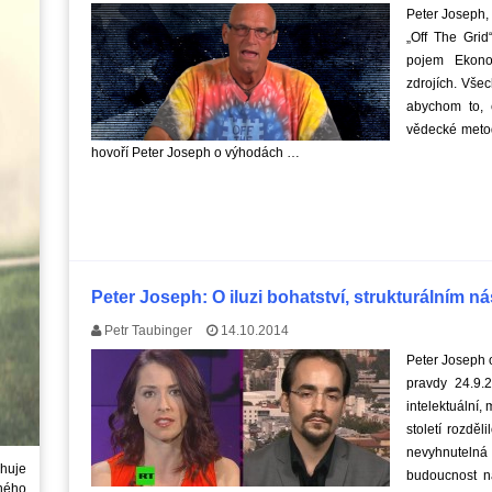
Peter Joseph, 
„Off The Grid
pojem Ekono
zdrojích. Vše
abychom to, 
vědecké metod
hovoří Peter Joseph o výhodách …
Peter Joseph: O iluzi bohatství, strukturálním ná
Petr Taubinger
14.10.2014
Peter Joseph o 
pravdy 24.9.
intelektuální, 
století rozděl
nevyhnutelná
huje
budoucnost n
ného