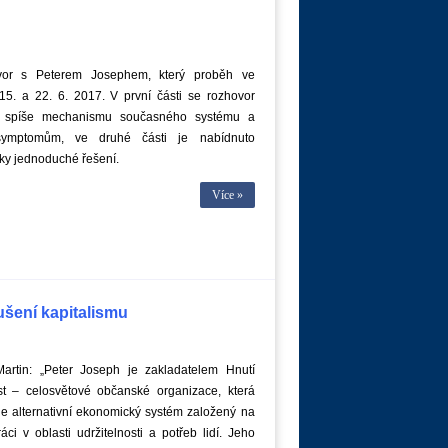
or s Peterem Josephem, který proběh ve
15. a 22. 6. 2017. V první části se rozhovor
 spíše mechanismu současného systému a
symptomům, ve druhé části je nabídnuto
ky jednoduché řešení.
Více »
ušení kapitalismu
artin: „Peter Joseph je zakladatelem Hnutí
ist – celosvětové občanské organizace, která
e alternativní ekonomický systém založený na
áci v oblasti udržitelnosti a potřeb lidí. Jeho