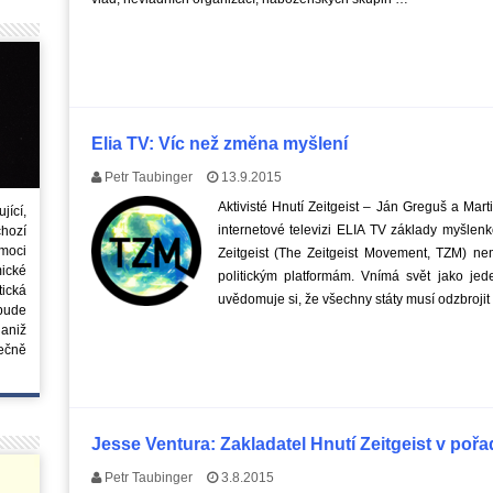
Elia TV: Víc než změna myšlení
Petr Taubinger
13.9.2015
Aktivisté Hnutí Zeitgeist – Ján Greguš a Mar
ící,
internetové televizi ELIA TV základy myšlenko
chozí
moci
Zeitgeist (The Zeitgeist Movement, TZM) n
ické
politickým platformám. Vnímá svět jako jed
tická
uvědomuje si, že všechny státy musí odzbroji
 bude
aniž
ečně
Jesse Ventura: Zakladatel Hnutí Zeitgeist v poř
Petr Taubinger
3.8.2015