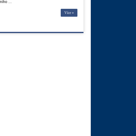
álního …
Více »