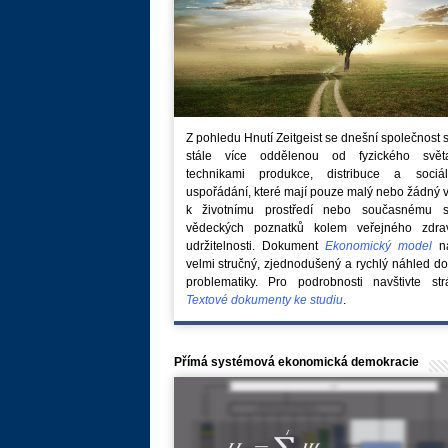
Z pohledu Hnutí Zeitgeist se dnešní společnost 
stále více oddělenou od fyzického svě
technikami produkce, distribuce a sociál
uspořádání, které mají pouze malý nebo žádný 
k životnímu prostředí nebo současnému s
vědeckých poznatků kolem veřejného zdra
udržitelnosti. Dokument
Ekonomický model
na
velmi stručný, zjednodušený a rychlý náhled do
problematiky. Pro podrobnosti navštivte str
Textové dokumenty ke studiu
.
Přímá systémová ekonomická demokracie