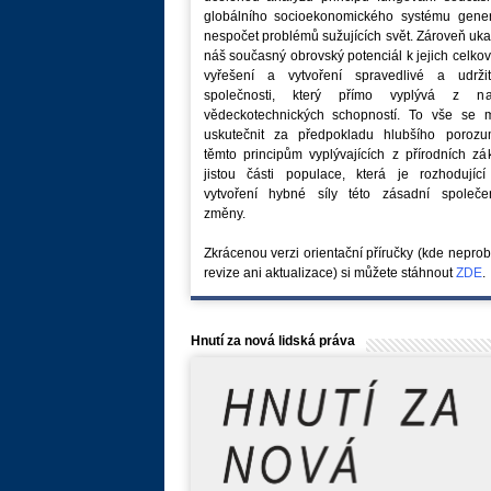
globálního socioekonomického systému generu
nespočet problémů sužujících svět. Zároveň uk
náš současný obrovský potenciál k jejich celk
vyřešení a vytvoření spravedlivé a udržit
společnosti, který přímo vyplývá z na
vědeckotechnických schopností. To vše se 
uskutečnit za předpokladu hlubšího porozu
těmto principům vyplývajících z přírodních z
jistou části populace, která je rozhodující
vytvoření hybné síly této zásadní společe
změny.
Zkrácenou verzi orientační příručky (kde nepro
revize ani aktualizace) si můžete stáhnout
ZDE
.
Hnutí za nová lidská práva