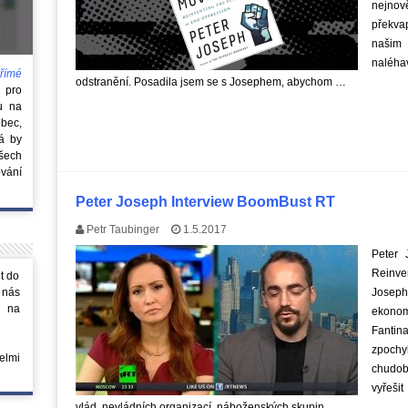
nejnově
překva
našim
naléha
římé
odstranění. Posadila jsem se s Josephem, abychom …
e
pro
u na
obec,
rá by
všech
vání
Peter Joseph Interview BoomBust RT
Petr Taubinger
1.5.2017
Peter
Reinve
t do
 nás
Joseph
m na
ekonom
Fantin
zpochyb
elmi
chudob
vyřeši
vlád, nevládních organizací, náboženských skupin …