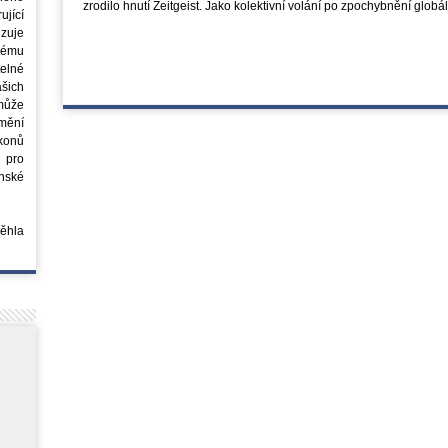
zrodilo hnutí Zeitgeist. Jako kolektivní volání po zpochybnění glob
jící
azuje
ovému
elné
šich
může
mění
ákonů
 pro
nské
běhla