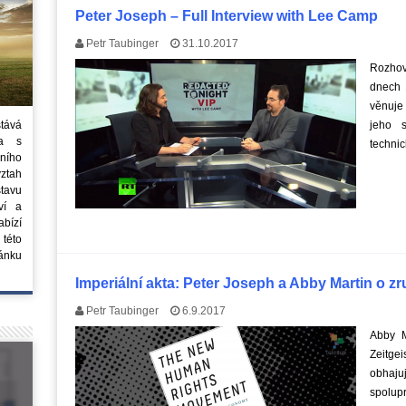
Peter Joseph – Full Interview with Lee Camp
Petr Taubinger
31.10.2017
Rozhov
dnech 
věnuje
stává
jeho 
ta s
technic
ního
vztah
tavu
ví a
bízí
 této
ánku
Imperiální akta: Peter Joseph a Abby Martin o zr
Petr Taubinger
6.9.2017
Abby M
Zeitge
obhajuj
spolupr