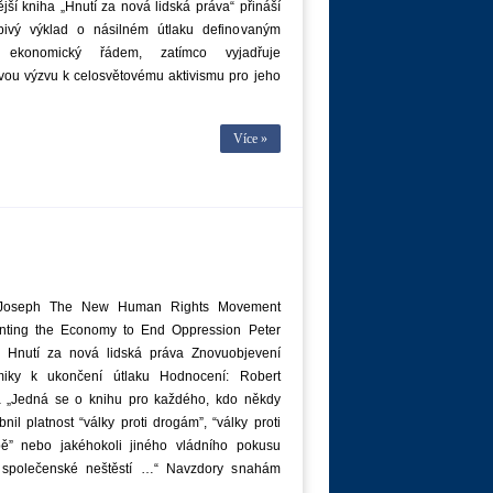
jší kniha „Hnutí za nová lidská práva“ přináší
pivý výklad o násilném útlaku definovaným
 ekonomický řádem, zatímco vyjadřuje
vou výzvu k celosvětovému aktivismu pro jeho
Více »
 Joseph The New Human Rights Movement
nting the Economy to End Oppression Peter
 Hnutí za nová lidská práva Znovuobjevení
iky k ukončení útlaku Hodnocení: Robert
a „Jedná se o knihu pro každého, kdo někdy
nil platnost “války proti drogám”, “války proti
ě” nebo jakéhokoli jiného vládního pokusu
t společenské neštěstí …“ Navzdory snahám