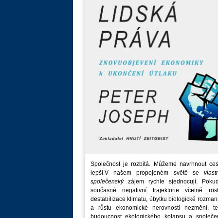
Společnost je rozbitá. Můžeme navrhnout ces
lepší.V našem propojeném světě se
vlast
společenský
zájem rychle sjednocují. Poku
současné negativní trajektorie včetně rost
destabilizace klimatu, úbytku biologické rozmani
a růstu ekonomické nerovnosti nezmění, t
budoucnost ekologického kolapsu a společe