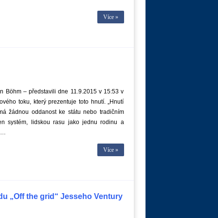
Více »
tin Böhm – představili dne 11.9.2015 v 15:53 v
vého toku, který prezentuje toto hnutí. „Hnutí
emá žádnou oddanost ke státu nebo tradičním
en systém, lidskou rasu jako jednu rodinu a
t …
Více »
adu „Off the grid“ Jesseho Ventury