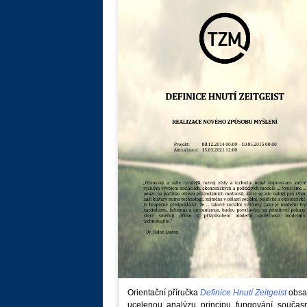
Orientační příručka
Definice Hnutí Zeitgeist
obsa
ucelenou analýzu principu fungování součas