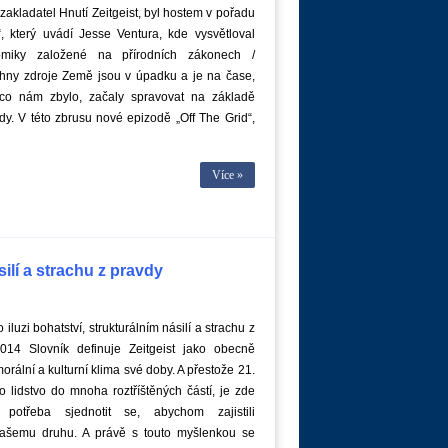
zakladatel Hnutí Zeitgeist, byl hostem v pořadu
“, který uvádí Jesse Ventura, kde vysvětloval
miky založené na přírodních zákonech /
chny zdroje Země jsou v úpadku a je na čase,
co nám zbylo, začaly spravovat na základě
y. V této zbrusu nové epizodě „Off The Grid“,
Více »
silí a strachu z pravdy
iluzi bohatství, strukturálním násilí a strachu z
2014 Slovník definuje Zeitgeist jako obecně
morální a kulturní klima své doby. A přestože 21.
ilo lidstvo do mnoha roztříštěných částí, je zde
 potřeba sjednotit se, abychom zajistili
ašemu druhu. A právě s touto myšlenkou se