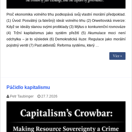
Proč ekonomika volného trhu podkopává svůj vlastní morální předpoklad.
(1) Úvod: Posvátný (a falešný) ideál volného trhu (2) Orwellovská inverze:
Když se ideály stanou svými protiklady (3) Mýtus o konkurenční rovnováze
(4) Tržní kapitalismus jako systém přežití (5) Akumulace moci není
odchylka – je to výsledek (6) Demokratická iluze: Regulace jako morální
pojistný ventil (7) Past aktivistů: Reforma systému, který …
Více »
Páčidlo kapitalismu
Petr Taubinger
27.7.2026