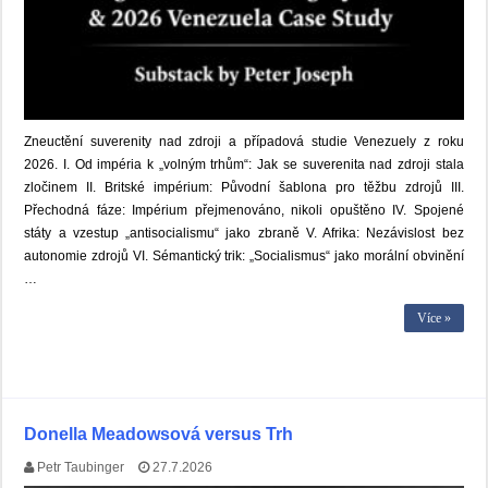
Zneuctění suverenity nad zdroji a případová studie Venezuely z roku
2026. I. Od impéria k „volným trhům“: Jak se suverenita nad zdroji stala
zločinem II. Britské impérium: Původní šablona pro těžbu zdrojů III.
Přechodná fáze: Impérium přejmenováno, nikoli opuštěno IV. Spojené
státy a vzestup „antisocialismu“ jako zbraně V. Afrika: Nezávislost bez
autonomie zdrojů VI. Sémantický trik: „Socialismus“ jako morální obvinění
…
Více »
Donella Meadowsová versus Trh
Petr Taubinger
27.7.2026