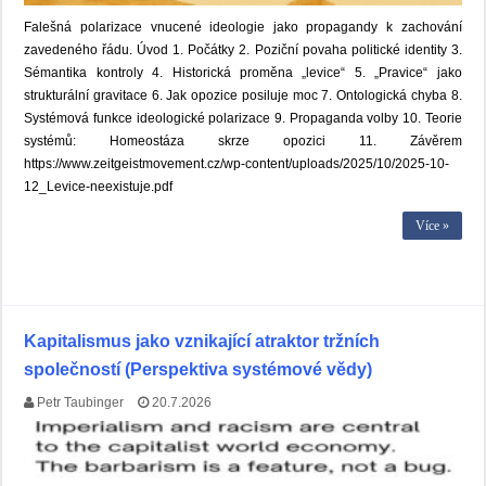
Falešná polarizace vnucené ideologie jako propagandy k zachování
zavedeného řádu. Úvod 1. Počátky 2. Poziční povaha politické identity 3.
Sémantika kontroly 4. Historická proměna „levice“ 5. „Pravice“ jako
strukturální gravitace 6. Jak opozice posiluje moc 7. Ontologická chyba 8.
Systémová funkce ideologické polarizace 9. Propaganda volby 10. Teorie
systémů: Homeostáza skrze opozici 11. Závěrem
https://www.zeitgeistmovement.cz/wp-content/uploads/2025/10/2025-10-
12_Levice-neexistuje.pdf
Více »
Kapitalismus jako vznikající atraktor tržních
společností (Perspektiva systémové vědy)
Petr Taubinger
20.7.2026