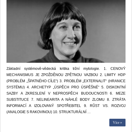
Základní systémově-vědecká kritika tržní mytologie. 1. CENOVÝ
MECHANISMUS JE ZPOŽDĚNOU ZPĚTNOU VAZBOU 2. LIMITY HDP
(PROBLÉM „ŠPATNÉHO CÍLE“) 3. PROBLÉM „EXTERNALIT“ (HRANICE
SYSTÉMU) 4. ARCHETYP „ÚSPĚCH PRO ÚSPĚŠNÉ“ 5. DISKONTNÍ
SAZBY A ZKRESLENÍ V NEPROSPĚCH BUDOUCNOSTI 6. MEZE
SUBSTITUCE 7. NELINEARITA A NÁHLÉ BODY ZLOMU 8. ZTRÁTA
INFORMACÍ A IZOLOVANÝ SPOTŘEBITEL 9. RŮST VS. ROZVOJ
(ANALOGIE S RAKOVINOU) 10. STRUKTURÁLNÍ …
Více »