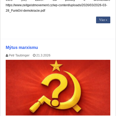
https://www.zeitgeistmovement.cz/wp-content/uploads/2026/03/2026-03-
28_Funkční-demokracie.pdf
Více »
Mýtus marxismu
Petr Taubinger
21.3.2026