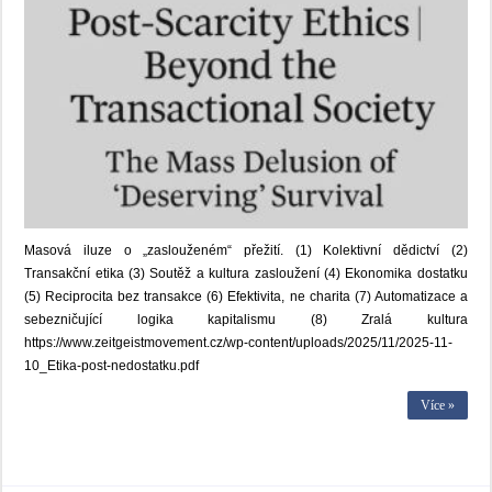
Masová iluze o „zaslouženém“ přežití. (1) Kolektivní dědictví (2)
Transakční etika (3) Soutěž a kultura zasloužení (4) Ekonomika dostatku
(5) Reciprocita bez transakce (6) Efektivita, ne charita (7) Automatizace a
sebezničující logika kapitalismu (8) Zralá kultura
https://www.zeitgeistmovement.cz/wp-content/uploads/2025/11/2025-11-
10_Etika-post-nedostatku.pdf
Více »