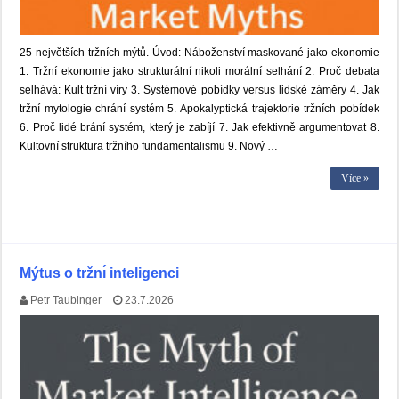
25 největších tržních mýtů. Úvod: Náboženství maskované jako ekonomie
1. Tržní ekonomie jako strukturální nikoli morální selhání 2. Proč debata
selhává: Kult tržní víry 3. Systémové pobídky versus lidské záměry 4. Jak
tržní mytologie chrání systém 5. Apokalyptická trajektorie tržních pobídek
6. Proč lidé brání systém, který je zabíjí 7. Jak efektivně argumentovat 8.
Kultovní struktura tržního fundamentalismu 9. Nový …
Více »
Mýtus o tržnı́ inteligenci
Petr Taubinger
23.7.2026