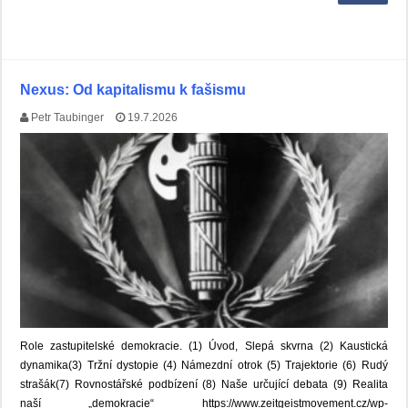
Nexus: Od kapitalismu k fašismu
Petr Taubinger
19.7.2026
Role zastupitelské demokracie. (1) Úvod, Slepá skvrna (2) Kaustická
dynamika(3) Tržní dystopie (4) Námezdní otrok (5) Trajektorie (6) Rudý
strašák(7) Rovnostářské podbízení (8) Naše určující debata (9) Realita
naší „demokracie“ https://www.zeitgeistmovement.cz/wp-