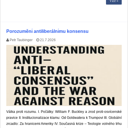
Více »
Porozuměnı́ antiliberálnı́mu konsensu
Petr Taubinger
21.7.2026
Válka proti rozumu. I. Počátky: William F. Buckley a zrod proti-osvícenské
pravice II. Institucionalizace klamu: Od Goldwatera k Trumpovi III. Globální
zrcadlo: Za hranicemi Ameriky IV. Současná krize – Teologie volného trhu