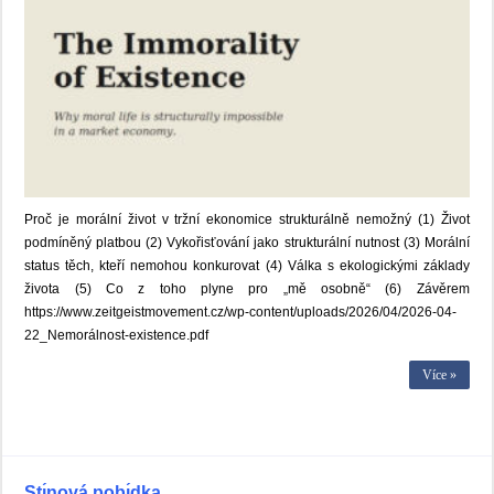
Proč je morální život v tržní ekonomice strukturálně nemožný (1) Život
podmíněný platbou (2) Vykořisťování jako strukturální nutnost (3) Morální
status těch, kteří nemohou konkurovat (4) Válka s ekologickými základy
života (5) Co z toho plyne pro „mě osobně“ (6) Závěrem
https://www.zeitgeistmovement.cz/wp-content/uploads/2026/04/2026-04-
22_Nemorálnost-existence.pdf
Více »
Stı́nová pobı́dka