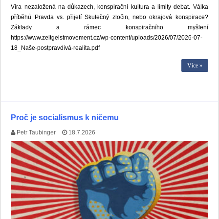
Víra nezaložená na důkazech, konspirační kultura a limity debat. Válka
příběhů Pravda vs. přijetí Skutečný zločin, nebo okrajová konspirace?
Základy a rámec konspiračního myšlení
https://www.zeitgeistmovement.cz/wp-content/uploads/2026/07/2026-07-
18_Naše-postpravdivá-realita.pdf
Více »
Proč je socialismus k ničemu
Petr Taubinger
18.7.2026