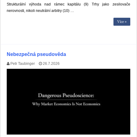
Strukturální výhoda nad rámec kapitálu (9) Trhy jako zesilovače
nerovnosti, nikoli neutrální arbitry (10) …
Více »
Nebezpečná pseudověda
Petr Taubinger
26.7.2026