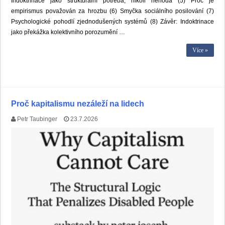
Indoktrinace jako strukturální potřeba, nikoli nehoda (5) Proč je
empirismus považován za hrozbu (6) Smyčka sociálního posilování (7)
Psychologické pohodlí zjednodušených systémů (8) Závěr: Indoktrinace
jako překážka kolektivního porozumění …
Více »
Proč kapitalismu nezáleží na lidech
Petr Taubinger
23.7.2026