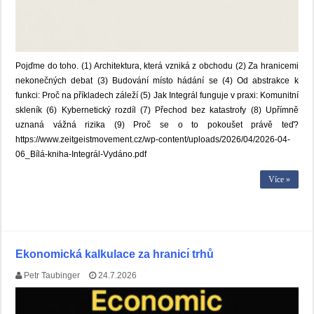
Pojďme do toho. (1) Architektura, která vzniká z obchodu (2) Za hranicemi
nekonečných debat (3) Budování místo hádání se (4) Od abstrakce k
funkci: Proč na příkladech záleží (5) Jak Integrál funguje v praxi: Komunitní
skleník (6) Kybernetický rozdíl (7) Přechod bez katastrofy (8) Upřímně
uznaná vážná rizika (9) Proč se o to pokoušet právě teď?
https://www.zeitgeistmovement.cz/wp-content/uploads/2026/04/2026-04-
06_Bílá-kniha-Integrál-Vydáno.pdf
Více »
Ekonomická kalkulace za hranicı́ trhů
Petr Taubinger
24.7.2026