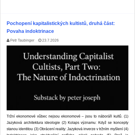
Pochopení kapitalistických kultistů, druhá část:
Povaha indoktrinace
Petr Taubinger
23.7.2026
Tržní ekonomové vůbec nejsou ekonomové – jsou to náboráři kultů. (1)
Jazyková architektura ideologie (2) Kolaps významu: Když se koncepty
stanou identitou (3) Obrácení reality: Jazyková inverze v tržním myšlení (4)