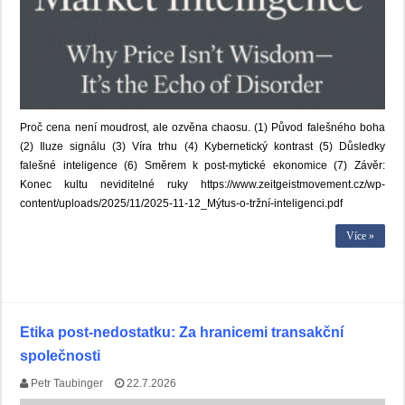
Proč cena není moudrost, ale ozvěna chaosu. (1) Původ falešného boha
(2) Iluze signálu (3) Víra trhu (4) Kybernetický kontrast (5) Důsledky
falešné inteligence (6) Směrem k post-mytické ekonomice (7) Závěr:
Konec kultu neviditelné ruky https://www.zeitgeistmovement.cz/wp-
content/uploads/2025/11/2025-11-12_Mýtus-o-tržní-inteligenci.pdf
Více »
Etika post-nedostatku: Za hranicemi transakční
společnosti
Petr Taubinger
22.7.2026