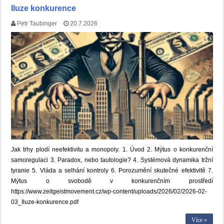
Iluze konkurence
Petr Taubinger
20.7.2026
Jak trhy plodí neefektivitu a monopoly. 1. Úvod 2. Mýtus o konkurenční
samoregulaci 3. Paradox, nebo tautologie? 4. Systémová dynamika tržní
tyranie 5. Vláda a selhání kontroly 6. Porozumění skutečné efektivitě 7.
Mýtus o svobodě v konkurenčním prostředí
https://www.zeitgeistmovement.cz/wp-content/uploads/2026/02/2026-02-
03_Iluze-konkurence.pdf
Více »