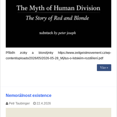
Příběh zrzky a blondýnky https://www.zeitgeistmovement.cz/wp-
content/uploads/2026/05/2026-05-28_Mýtus-o-lidském-rozdělení.pdf
Více »
Nemorálnost existence
Petr Taubinger
22.4.2026