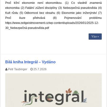
Proč tržní ekonomie není ekonomikou. (1) Co vlastně znamená
ekonomika (2) Fatální zúžení disciplíny (3) Nebezpečná pseudověda (4)
Kult růstu (5) Odbornost bez obsahu (6) Ekonomie jako inženýrství (7)
Proč iluze přetrvává (8) Pojmenování problému
https://www.zeitgeistmovement.cz/wp-content/uploads/2026/01/2025-12-
30_Nebezpečná-pseudověda.pdf
Více »
Bı́lá kniha Integrál – Vydáno
Petr Taubinger
25.7.2026