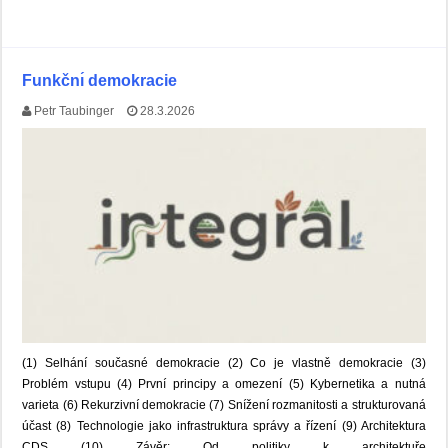
Funkčnı́ demokracie
Petr Taubinger
28.3.2026
(1) Selhání současné demokracie (2) Co je vlastně demokracie (3)
Problém vstupu (4) První principy a omezení (5) Kybernetika a nutná
varieta (6) Rekurzivní demokracie (7) Snížení rozmanitosti a strukturovaná
účast (8) Technologie jako infrastruktura správy a řízení (9) Architektura
CDS (10) Závěr: Od politiky k architektuře