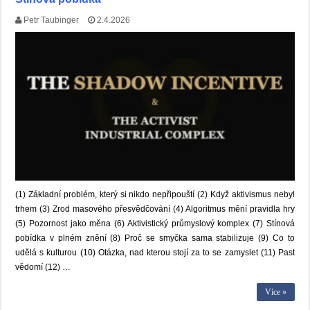
Petr Taubinger
2.4.2026
(1) Základní problém, který si nikdo nepřipouští (2) Když aktivismus nebyl
trhem (3) Zrod masového přesvědčování (4) Algoritmus mění pravidla hry
(5) Pozornost jako měna (6) Aktivistický průmyslový komplex (7) Stínová
pobídka v plném znění (8) Proč se smyčka sama stabilizuje (9) Co to
udělá s kulturou (10) Otázka, nad kterou stojí za to se zamyslet (11) Past
vědomí (12) …
Více »