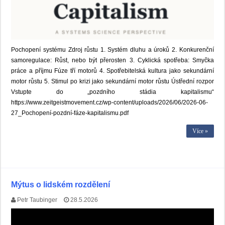
Pochopení systému Zdroj růstu 1. Systém dluhu a úroků 2. Konkurenční
samoregulace: Růst, nebo být přerosten 3. Cyklická spotřeba: Smyčka
práce a příjmu Fúze tří motorů 4. Spotřebitelská kultura jako sekundární
motor růstu 5. Stimul po krizi jako sekundární motor růstu Ústřední rozpor
Vstupte do „pozdního stádia kapitalismu“
https://www.zeitgeistmovement.cz/wp-content/uploads/2026/06/2026-06-
27_Pochopení-pozdní-fáze-kapitalismu.pdf
Více »
Mýtus o lidském rozdělení
Petr Taubinger
28.5.2026