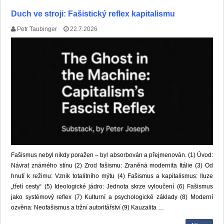
Duch ve stroji: Fašistický reflex kapitalismu
Petr Taubinger
22.7.2026
Fašismus nebyl nikdy poražen – byl absorbován a přejmenován. (1) Úvod:
Návrat známého stínu (2) Zrod fašismu: Zraněná modernita Itálie (3) Od
hnutí k režimu: Vznik totalitního mýtu (4) Fašismus a kapitalismus: Iluze
„třetí cesty“ (5) Ideologické jádro: Jednota skrze vyloučení (6) Fašismus
jako systémový reflex (7) Kulturní a psychologické základy (8) Moderní
ozvěna: Neofašismus a tržní autoritářství (9) Kauzalita …