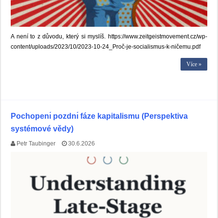
A není to z důvodu, který si myslíš. https://www.zeitgeistmovement.cz/wp-
content/uploads/2023/10/2023-10-24_Proč-je-socialismus-k-ničemu.pdf
Více »
Pochopenı́ pozdnı́ fáze kapitalismu (Perspektiva
systémové vědy)
Petr Taubinger
30.6.2026