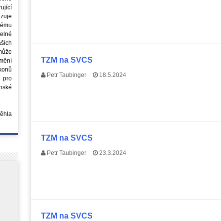
jící
azuje
ovému
elné
šich
může
TZM na SVCS
mění
ákonů
Petr Taubinger
18.5.2024
 pro
nské
běhla
TZM na SVCS
Petr Taubinger
23.3.2024
TZM na SVCS