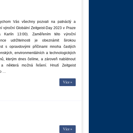
ychom Vás všechny pozvali na patnáctý a
í výroční Globální Zeitgeist-Day 2023 v Praze
a Karlín 13:00). Zaměřením této výroční
ence udržitelnosti je obeznámit širokou
ost s opravdovými příčinami mnoha častých
enských, environmentálních a technologických
mů, kterým dnes čelíme, a zároveň nabídnout
 a některá možná řešení. Hnutí Zeitgeist
ho …
Více »
Více »