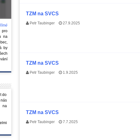
TZM na SVCS
Petr Taubinger
27.9.2025
římé
e
pro
u na
obec,
rá by
všech
vání
TZM na SVCS
Petr Taubinger
1.9.2025
t do
 nás
m na
TZM na SVCS
Petr Taubinger
7.7.2025
elmi