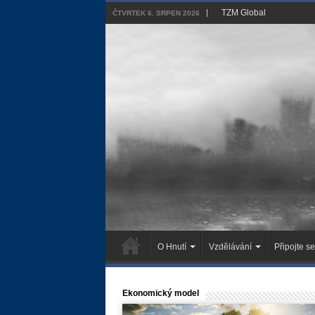
TZM Global
ČTVRTEK 6. SRPEN 2026
O Hnutí
Vzdělávání
Připojte se
Ekonomický model