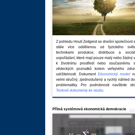
Z pohledu Hnutí Zeitgeist se dnešní společnost 
stále více oddělenou od fyzického svě
technikami produkce, distribuce a sociál
uspořádání, které mají pouze malý nebo žádný 
k životnímu prostředí nebo současnému s
vědeckých poznatků kolem veřejného zdra
udržitelnosti. Dokument
Ekonomický model
na
velmi stručný, zjednodušený a rychlý náhled do
problematiky. Pro podrobnosti navštivte str
Textové dokumenty ke studiu
.
Přímá systémová ekonomická demokracie