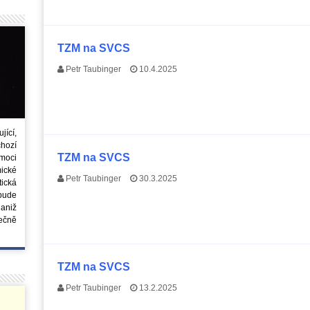
TZM na SVCS
Petr Taubinger
10.4.2025
ící,
chozí
TZM na SVCS
moci
ické
Petr Taubinger
30.3.2025
tická
 bude
aniž
ečně
TZM na SVCS
Petr Taubinger
13.2.2025