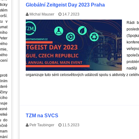
Globální Zeitgeist Day 2023 Praha
icky
stém
Michal Mauser
14.7.2023
orší.
ku v
Rádi b
oumat
posledn
ního
(Spojk
eter
konfer
vého
veřejn
mie,
jného
společ
ocení
problé
naději
organizuje tuto sérii celosvětových událostí spolu s aktivisty z celé
roti
lním
teré
íčiny
cího
avuje
asné
elké
TZM na SVCS
u do
Petr Taubinger
11.5.2023
ečně
znam
nání