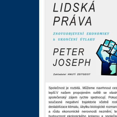
Společnost je rozbitá. Můžeme navrhnout ces
lepší.V našem propojeném světě se
vlast
společenský
zájem rychle sjednocují. Poku
současné negativní trajektorie včetně rost
destabilizace klimatu, úbytku biologické rozmani
a růstu ekonomické nerovnosti nezmění, t
budoucnost ekologického kolapsu a společe