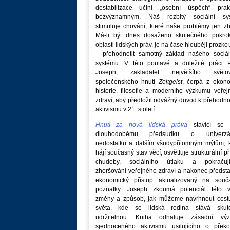
destabilizace učiní „osobní úspěch“ prakt
bezvýznamným. Náš rozbitý sociální sy
stimuluje chování, které naše problémy jen zh
Má-li být dnes dosaženo skutečného pokro
oblasti lidských práv, je na čase hlouběji prozk
– přehodnotit samotný základ našeho sociál
systému. V této poutavé a důležité práci P
Joseph, zakladatel největšího světo
společenského hnutí
Zeitgeist
, čerpá z ekono
historie, filosofie a moderního výzkumu veře
zdraví, aby předložil odvážný důvod k přehodn
aktivismu v 21. století.
Hnutí za nová lidská práva
stavící se p
dlouhodobému předsudku o univerzá
nedostatku a dalším všudypřítomným mýtům, k
hájí současný stav věcí, osvětluje strukturální př
chudoby, sociálního útlaku a pokračují
zhoršování veřejného zdraví a nakonec předst
ekonomický přístup aktualizovaný na souč
poznatky. Joseph zkoumá potenciál této v
změny a způsob, jak můžeme navrhnout cest
světa, kde se lidská rodina stává skut
udržitelnou. Kniha odhaluje zásadní vý
sjednoceného aktivismu usilujícího o překo