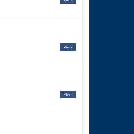
Více »
Více »