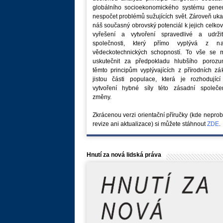
globálního socioekonomického systému generu
nespočet problémů sužujících svět. Zároveň uk
náš současný obrovský potenciál k jejich celk
vyřešení a vytvoření spravedlivé a udržit
společnosti, který přímo vyplývá z na
vědeckotechnických schopností. To vše se 
uskutečnit za předpokladu hlubšího porozu
těmto principům vyplývajících z přírodních z
jistou části populace, která je rozhodující
vytvoření hybné síly této zásadní společe
změny.
Zkrácenou verzi orientační příručky (kde nepro
revize ani aktualizace) si můžete stáhnout
ZDE
.
Hnutí za nová lidská práva