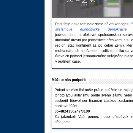
Pod tímto odkazem naleznete návrh konceptu
P
systémové ekonomické demokraci
jednoduchou a efektivní společenskou správ
libovolné úrovni (od jednotlivce přes komunitu, 
region, stát, kontinent až po celou Zemi), kte
mohla nahradit současnou tradiční politiku na 
úrovních pomocí jednoduchého veřejného hlaso
v reálném čase.
Můžete nás podpořit
Pokud se vám líbí naše práce, můžete se zapoji
tohoto typu aktivismu podle svého zájmu nebo
podpořit libovolnou finanční částkou zaslání
bankovní účet:
35-4824350247/0100
Za jakoukoli Vaší pomoc nebo příspěvek v
děkujeme.