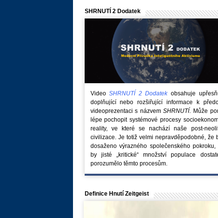
SHRNUTÍ 2 Dodatek
Video
SHRNUTÍ 2 Dodatek
obsahuje upřesňuj
doplňující nebo rozšiřující informace k před
videoprezentaci s názvem
SHRNUTÍ
. Může po
lépe pochopit systémové procesy socioekonom
reality, ve které se nachází naše post-neoli
civilizace. Je totiž velmi nepravděpodobné, že
dosaženo výrazného společenského pokroku, 
by jisté „kritické“ množství populace dostat
porozumělo těmto procesům.
Definice Hnutí Zeitgeist