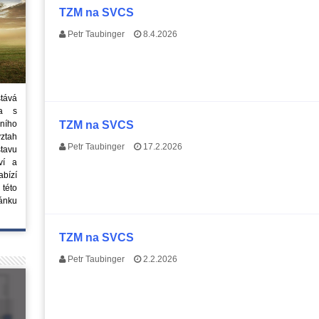
TZM na SVCS
Petr Taubinger
8.4.2026
stává
ta s
ního
TZM na SVCS
vztah
Petr Taubinger
17.2.2026
tavu
ví a
bízí
 této
ánku
TZM na SVCS
Petr Taubinger
2.2.2026