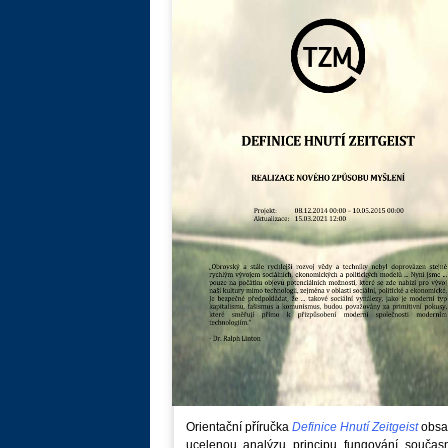
Orientační příručka
Definice Hnutí Zeitgeist
obsa
ucelenou analýzu principu fungování součas