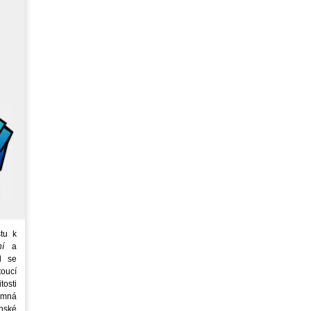
tu k
ní
a
d se
oucí
tosti
emná
nské