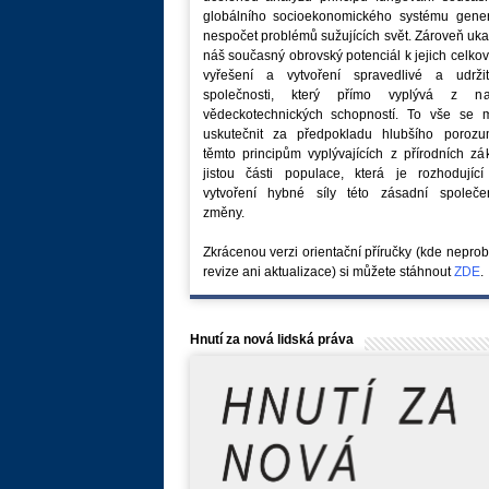
globálního socioekonomického systému generu
nespočet problémů sužujících svět. Zároveň uk
náš současný obrovský potenciál k jejich celk
vyřešení a vytvoření spravedlivé a udržit
společnosti, který přímo vyplývá z na
vědeckotechnických schopností. To vše se 
uskutečnit za předpokladu hlubšího porozu
těmto principům vyplývajících z přírodních z
jistou části populace, která je rozhodující
vytvoření hybné síly této zásadní společe
změny.
Zkrácenou verzi orientační příručky (kde nepro
revize ani aktualizace) si můžete stáhnout
ZDE
.
Hnutí za nová lidská práva