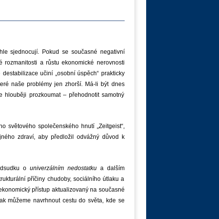
le sjednocují. Pokud se současné negativní
cké rozmanitosti a růstu ekonomické nerovnosti
estabilizace učiní „osobní úspěch“ prakticky
eré naše problémy jen zhorší. Má-li být dnes
se hlouběji prozkoumat – přehodnotit samotný
ího světového společenského hnutí „Zeitgeist“,
ejného zdraví, aby předložil odvážný důvod k
ředsudku o
univerzálním nedostatku
a dalším
ukturální příčiny chudoby, sociálního útlaku a
 ekonomický přístup aktualizovaný na současné
jak můžeme navrhnout cestu do světa, kde se