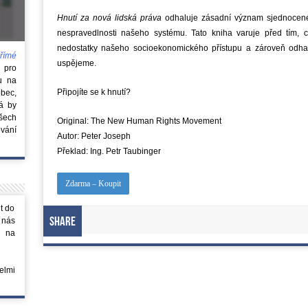
Hnutí za nová lidská práva
odhaluje zásadní význam sjednocenéh
nespravedlnosti našeho systému. Tato kniha varuje před tím,
nedostatky našeho socioekonomického přístupu a zároveň odhal
římé
uspějeme.
e
pro
u na
Připojíte se k hnutí?
obec,
rá by
všech
Original: The New Human Rights Movement
vání
Autor: Peter Joseph
Překlad: Ing. Petr Taubinger
Zdarma – Koupit
t do
 nás
Share
m na
elmi