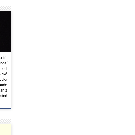
ící,
chozí
moci
ické
tická
 bude
aniž
ečně