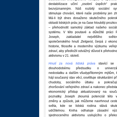
destabilizace učiní „osobní úspěch“ prakt
bezvýznamným. Náš rozbitý sociální sy
stimuluje chování, které naše problémy jen zh
Má-li být dnes dosaženo skutečného pokro
oblasti lidských práv, je na čase hlouběji prozk
– přehodnotit samotný základ našeho sociál
systému. V této poutavé a důležité práci P
Joseph, zakladatel největšího světo
společenského hnutí
Zeitgeist
, čerpá z ekono
historie, filosofie a moderního výzkumu veře
zdraví, aby předložil odvážný důvod k přehodn
aktivismu v 21. století.
Hnutí za nová lidská práva
stavící se p
dlouhodobému předsudku o univerzá
nedostatku a dalším všudypřítomným mýtům, k
hájí současný stav věcí, osvětluje strukturální př
chudoby, sociálního útlaku a pokračují
zhoršování veřejného zdraví a nakonec předst
ekonomický přístup aktualizovaný na souč
poznatky. Joseph zkoumá potenciál této v
změny a způsob, jak můžeme navrhnout cest
světa, kde se lidská rodina stává skut
udržitelnou. Kniha odhaluje zásadní vý
sjednoceného aktivismu usilujícího o překo