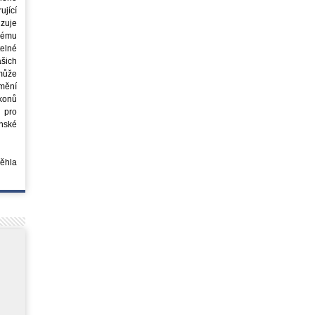
jící
azuje
ovému
elné
šich
může
mění
ákonů
 pro
nské
běhla