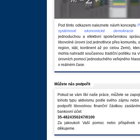
Pod tímto odkazem naleznete návrh konceptu
P
systémové ekonomické demokraci
jednoduchou a efektivní společenskou správ
libovolné úrovni (od jednotlivce přes komunitu, 
region, stát, kontinent až po celou Zemi), kte
mohla nahradit současnou tradiční politiku na 
úrovních pomocí jednoduchého veřejného hlaso
v reálném čase.
Můžete nás podpořit
Pokud se vám líbí naše práce, můžete se zapoji
tohoto typu aktivismu podle svého zájmu nebo
podpořit libovolnou finanční částkou zaslání
bankovní účet:
35-4824350247/0100
Za jakoukoli Vaší pomoc nebo příspěvek v
děkujeme.