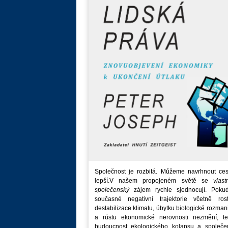
Společnost je rozbitá. Můžeme navrhnout ces
lepší.V našem propojeném světě se
vlast
společenský
zájem rychle sjednocují. Poku
současné negativní trajektorie včetně rost
destabilizace klimatu, úbytku biologické rozmani
a růstu ekonomické nerovnosti nezmění, t
budoucnost ekologického kolapsu a společe