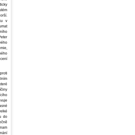
icky
stém
orší.
ku v
oumat
ního
eter
vého
mie,
jného
ocení
roti
lním
teré
íčiny
cího
avuje
asné
elké
u do
ečně
znam
nání