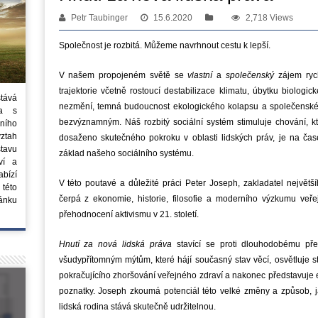
Petr Taubinger
15.6.2020
2,718 Views
Společnost je rozbitá. Můžeme navrhnout cestu k lepší.
V našem propojeném světě se
vlastní
a
společenský
zájem rych
trajektorie včetně rostoucí destabilizace klimatu, úbytku biologi
stává
nezmění, temná budoucnost ekologického kolapsu a společenské d
ta s
bezvýznamným. Náš rozbitý sociální systém stimuluje chování, kt
ního
vztah
dosaženo skutečného pokroku v oblasti lidských práv, je na ča
tavu
základ našeho sociálního systému.
ví a
bízí
V této poutavé a důležité práci Peter Joseph, zakladatel největš
 této
čerpá z ekonomie, historie, filosofie a moderního výzkumu veř
ánku
přehodnocení aktivismu v 21. století.
Hnutí za nová lidská práva
stavící se proti dlouhodobému p
všudypřítomným mýtům, které hájí současný stav věcí, osvětluje str
pokračujícího zhoršování veřejného zdraví a nakonec představuje
poznatky. Joseph zkoumá potenciál této velké změny a způsob, 
lidská rodina stává skutečně udržitelnou.