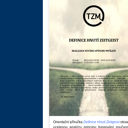
Orientační příručka
Definice Hnutí Zeitgeist
obsa
ucelenou analýzu principu fungování součas