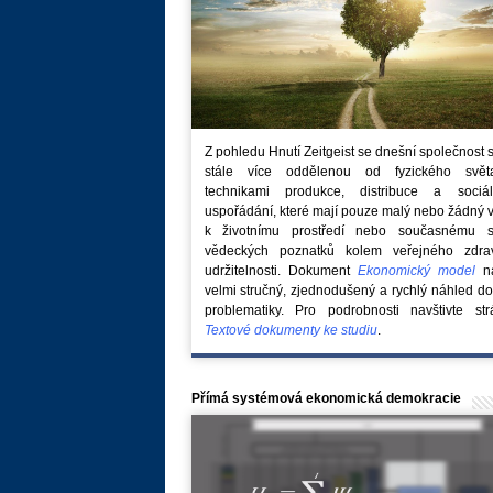
Z pohledu Hnutí Zeitgeist se dnešní společnost 
stále více oddělenou od fyzického svě
technikami produkce, distribuce a sociál
uspořádání, které mají pouze malý nebo žádný 
k životnímu prostředí nebo současnému s
vědeckých poznatků kolem veřejného zdra
udržitelnosti. Dokument
Ekonomický model
na
velmi stručný, zjednodušený a rychlý náhled do
problematiky. Pro podrobnosti navštivte str
Textové dokumenty ke studiu
.
Přímá systémová ekonomická demokracie