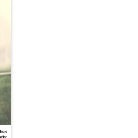
huje
ného