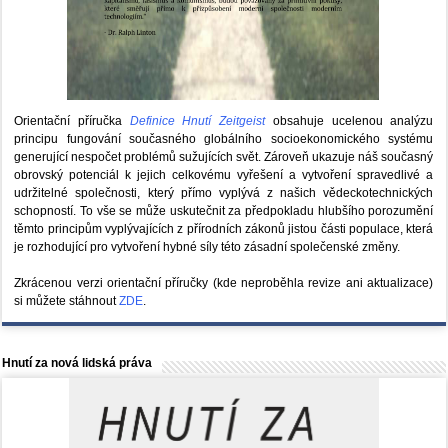
Orientační příručka
Definice Hnutí Zeitgeist
obsahuje ucelenou analýzu
principu fungování současného globálního socioekonomického systému
generující nespočet problémů sužujících svět. Zároveň ukazuje náš současný
obrovský potenciál k jejich celkovému vyřešení a vytvoření spravedlivé a
udržitelné společnosti, který přímo vyplývá z našich vědeckotechnických
schopností. To vše se může uskutečnit za předpokladu hlubšího porozumění
těmto principům vyplývajících z přírodních zákonů jistou části populace, která
je rozhodující pro vytvoření hybné síly této zásadní společenské změny.
Zkrácenou verzi orientační příručky (kde neproběhla revize ani aktualizace)
si můžete stáhnout
ZDE
.
Hnutí za nová lidská práva