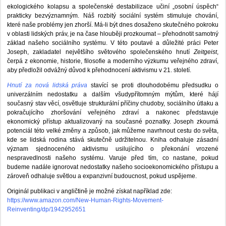
ekologického kolapsu a společenské destabilizace učiní „osobní úspěch“
prakticky bezvýznamným. Náš rozbitý sociální systém stimuluje chování,
které naše problémy jen zhorší. Má-li být dnes dosaženo skutečného pokroku
v oblasti lidských práv, je na čase hlouběji prozkoumat – přehodnotit samotný
základ našeho sociálního systému. V této poutavé a důležité práci Peter
Joseph, zakladatel největšího světového společenského hnutí
Zeitgeist
,
čerpá z ekonomie, historie, filosofie a moderního výzkumu veřejného zdraví,
aby předložil odvážný důvod k přehodnocení aktivismu v 21. století.
Hnutí za nová lidská práva
stavící se proti dlouhodobému předsudku o
univerzálním nedostatku a dalším všudypřítomným mýtům, které hájí
současný stav věcí, osvětluje strukturální příčiny chudoby, sociálního útlaku a
pokračujícího zhoršování veřejného zdraví a nakonec představuje
ekonomický přístup aktualizovaný na současné poznatky. Joseph zkoumá
potenciál této velké změny a způsob, jak můžeme navrhnout cestu do světa,
kde se lidská rodina stává skutečně udržitelnou. Kniha odhaluje zásadní
význam sjednoceného aktivismu usilujícího o překonání vrozené
nespravedlnosti našeho systému. Varuje před tím, co nastane, pokud
budeme nadále ignorovat nedostatky našeho socioekonomického přístupu a
zároveň odhaluje světlou a expanzivní budoucnost, pokud uspějeme.
Originál publikaci v angličtině je možné získat například zde:
https://www.amazon.com/New-Human-Rights-Movement-
Reinventing/dp/1942952651