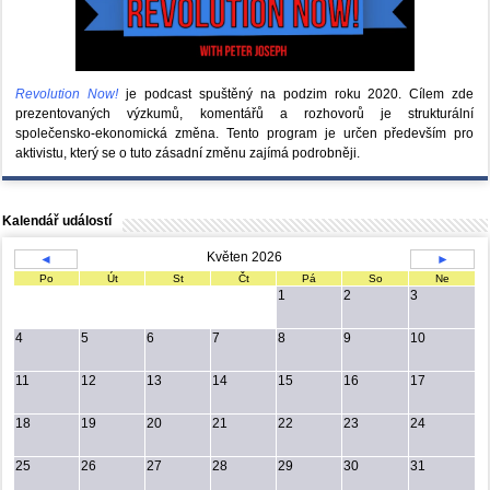
Revolution Now!
je podcast spuštěný na podzim roku 2020.
Cílem zde
prezentovaných výzkumů, komentářů a rozhovorů je strukturální
společensko-ekonomická změna. Tento program je určen především pro
aktivistu, který se o tuto zásadní změnu zajímá podrobněji.
Kalendář událostí
Květen 2026
◄
►
Po
Út
St
Čt
Pá
So
Ne
1
2
3
4
5
6
7
8
9
10
11
12
13
14
15
16
17
18
19
20
21
22
23
24
25
26
27
28
29
30
31