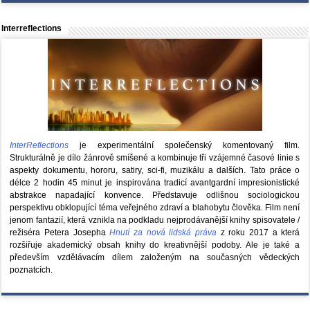
Interreflections
InterReflections
je experimentální společenský komentovaný film.
Strukturálně je dílo žánrově smíšené a kombinuje tři vzájemné časové linie s
aspekty dokumentu, hororu, satiry, sci-fi, muzikálu a dalších. Tato práce o
délce 2 hodin 45 minut je inspirována tradicí avantgardní impresionistické
abstrakce napadající konvence. Představuje odlišnou sociologickou
perspektivu obklopující téma veřejného zdraví a blahobytu člověka. Film není
jenom fantazií, která vznikla na podkladu nejprodávanější knihy spisovatele /
režiséra Petera Josepha
Hnutí za nová lidská práva
z roku 2017 a která
rozšiřuje akademický obsah knihy do kreativnější podoby. Ale je také a
především vzdělávacím dílem založeným na současných vědeckých
poznatcích.