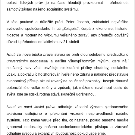
oblasti lidských práv, je na čase hlouběji prozkoumat – přehodnotit
samotný základ našeho sociálního systému.
V této poutavé a důležité práci Peter Joseph, zakladatel největšího
světového společenského hnutí „Zeitgeist“, čerpá z ekonomie, historie,
filosofie a moderního výzkumu veřejného zdraví, aby předložil odvážný
důvod k přehodnocení aktivismu v 21. století.
Hnutí za nová lidská práva
stavící se proti dlouhodobému předsudku o
univerzálním nedostatku
a dalším všudypřítomným mýtům, které hájí
současný stav věcí, osvětluje strukturální příčiny chudoby, sociálního
útlaku a pokračujícího zhoršování veřejného zdraví a nakonec představuje
ekonomický přístup aktualizovaný na současné poznatky. Joseph zkoumá
potenciál této velké změny a způsob, jak můžeme navrhnout cestu do
světa, kde se lidská rodina stává skutečně udržitelnou.
Hnutí za nová lidská práva
odhaluje zásadní význam sjednoceného
aktivismu usilujícího o překonání vrozené nespravedlnosti našeho
systému. Tato kniha varuje před tím, co nastane, pokud budeme nadále
ignorovat nedostatky našeho socioekonomického přístupu a zároveň
odhaluje světlou a expanzivní budoucnost, pokud uspějeme.