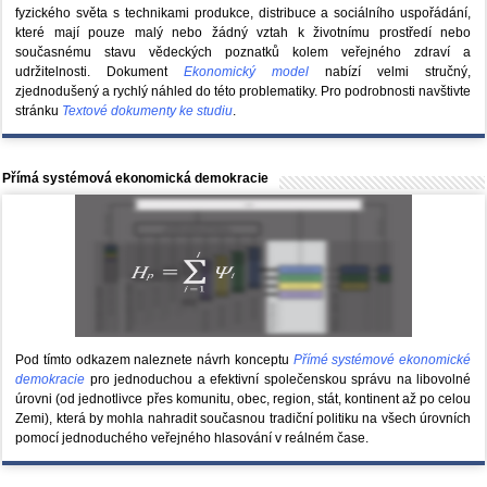
fyzického světa s technikami produkce, distribuce a sociálního uspořádání,
které mají pouze malý nebo žádný vztah k životnímu prostředí nebo
současnému stavu vědeckých poznatků kolem veřejného zdraví a
udržitelnosti. Dokument
Ekonomický model
nabízí velmi stručný,
zjednodušený a rychlý náhled do této problematiky. Pro podrobnosti navštivte
stránku
Textové dokumenty ke studiu
.
Přímá systémová ekonomická demokracie
Pod tímto odkazem naleznete návrh konceptu
Přímé systémové ekonomické
demokracie
pro jednoduchou a efektivní společenskou správu na libovolné
úrovni (od jednotlivce přes komunitu, obec, region, stát, kontinent až po celou
Zemi), která by mohla nahradit současnou tradiční politiku na všech úrovních
pomocí jednoduchého veřejného hlasování v reálném čase.