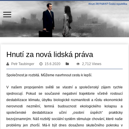
Hnutí za nová lidská práva
Petr Taubinger
15.6.2020
2,712 Views
Společnost je rozbitá. Můžeme navrhnout cestu k lepší.
V našem propojeném světě se
vlastní
a
společenský
zájem rychle
sjednocují. Pokud se současné negativní trajektorie včetně rostoucí
destabilizace klimatu, úbytku biologické rozmanitosti a růstu ekonomické
nerovnosti nezmění, temná budoucnost ekologického kolapsu a
společenské destabilizace učiní „osobní úspěch“ prakticky
bezvýznamným. Náš rozbitý sociální systém stimuluje chování, které naše
problémy jen zhorší. Má-li být dnes dosaženo skutečného pokroku v