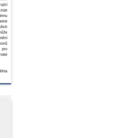
jící
azuje
ovému
elné
šich
může
mění
ákonů
 pro
nské
běhla