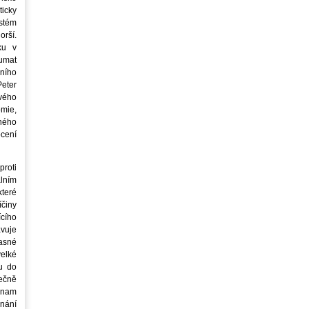
icky
stém
orší.
ku v
oumat
ního
eter
vého
mie,
jného
ocení
roti
lním
teré
íčiny
cího
avuje
asné
elké
u do
ečně
znam
nání