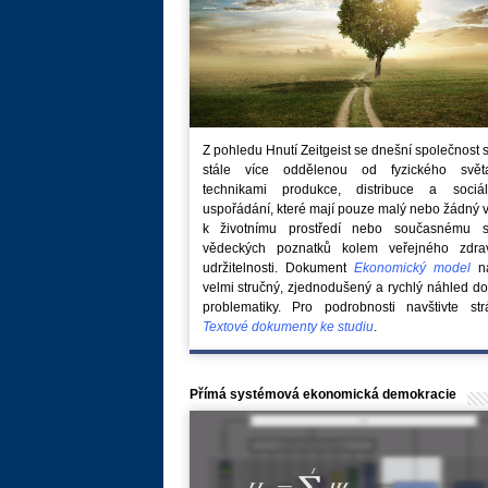
Z pohledu Hnutí Zeitgeist se dnešní společnost 
stále více oddělenou od fyzického svě
technikami produkce, distribuce a sociál
uspořádání, které mají pouze malý nebo žádný 
k životnímu prostředí nebo současnému s
vědeckých poznatků kolem veřejného zdra
udržitelnosti. Dokument
Ekonomický model
na
velmi stručný, zjednodušený a rychlý náhled do
problematiky. Pro podrobnosti navštivte str
Textové dokumenty ke studiu
.
Přímá systémová ekonomická demokracie