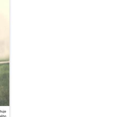
huje
ného