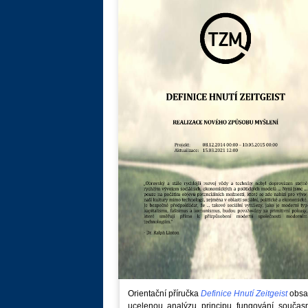
Orientační příručka
Definice Hnutí Zeitgeist
obsa
ucelenou analýzu principu fungování součas