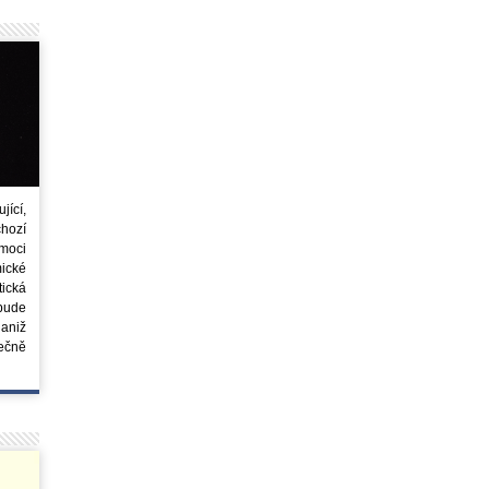
ící,
chozí
moci
ické
tická
 bude
aniž
ečně