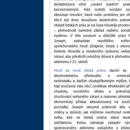
destabilizace učiní „osobní úspěch“ prakt
bezvýznamným. Náš rozbitý sociální sy
stimuluje chování, které naše problémy jen zh
Má-li být dnes dosaženo skutečného pokro
oblasti lidských práv, je na čase hlouběji prozk
– přehodnotit samotný základ našeho sociál
systému. V této poutavé a důležité práci P
Joseph, zakladatel největšího světo
společenského hnutí
Zeitgeist
, čerpá z ekono
historie, filosofie a moderního výzkumu veře
zdraví, aby předložil odvážný důvod k přehodn
aktivismu v 21. století.
Hnutí za nová lidská práva
stavící se p
dlouhodobému předsudku o univerzá
nedostatku a dalším všudypřítomným mýtům, k
hájí současný stav věcí, osvětluje strukturální př
chudoby, sociálního útlaku a pokračují
zhoršování veřejného zdraví a nakonec předst
ekonomický přístup aktualizovaný na souč
poznatky. Joseph zkoumá potenciál této v
změny a způsob, jak můžeme navrhnout cest
světa, kde se lidská rodina stává skut
udržitelnou. Kniha odhaluje zásadní vý
sjednoceného aktivismu usilujícího o překo