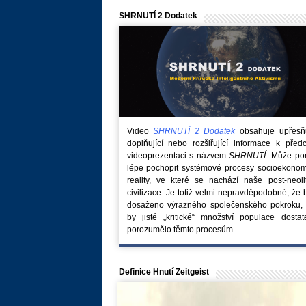
SHRNUTÍ 2 Dodatek
Video
SHRNUTÍ 2 Dodatek
obsahuje upřesňuj
doplňující nebo rozšiřující informace k před
videoprezentaci s názvem
SHRNUTÍ
. Může po
lépe pochopit systémové procesy socioekonom
reality, ve které se nachází naše post-neoli
civilizace. Je totiž velmi nepravděpodobné, že
dosaženo výrazného společenského pokroku, 
by jisté „kritické“ množství populace dostat
porozumělo těmto procesům.
Definice Hnutí Zeitgeist