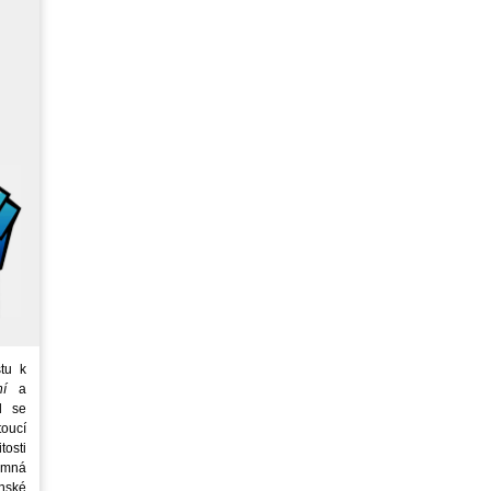
tu k
ní
a
d se
oucí
tosti
emná
nské