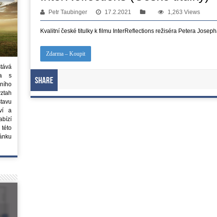
Petr Taubinger
17.2.2021
1,263 Views
Kvalitní české titulky k filmu InterReflections režiséra Petera Josep
Zdarma – Koupit
stává
ta s
Share
ního
vztah
tavu
ví a
bízí
 této
ánku