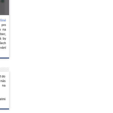
římé
e
pro
u na
obec,
rá by
všech
vání
t do
 nás
m na
elmi