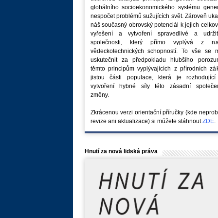
globálního socioekonomického systému generu
nespočet problémů sužujících svět. Zároveň uk
náš současný obrovský potenciál k jejich celk
vyřešení a vytvoření spravedlivé a udržit
společnosti, který přímo vyplývá z na
vědeckotechnických schopností. To vše se 
uskutečnit za předpokladu hlubšího porozu
těmto principům vyplývajících z přírodních z
jistou části populace, která je rozhodující
vytvoření hybné síly této zásadní společe
změny.
Zkrácenou verzi orientační příručky (kde nepro
revize ani aktualizace) si můžete stáhnout
ZDE
.
Hnutí za nová lidská práva