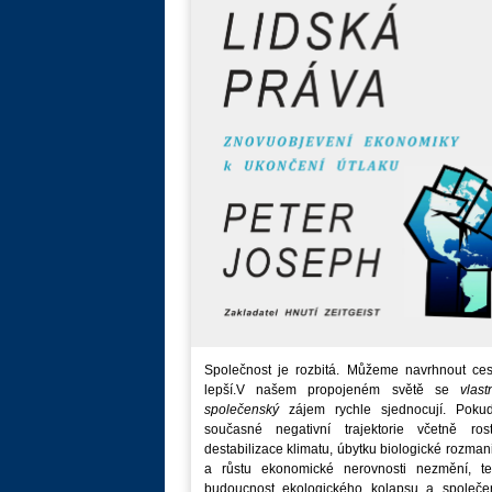
Společnost je rozbitá. Můžeme navrhnout ces
lepší.V našem propojeném světě se
vlast
společenský
zájem rychle sjednocují. Poku
současné negativní trajektorie včetně rost
destabilizace klimatu, úbytku biologické rozmani
a růstu ekonomické nerovnosti nezmění, t
budoucnost ekologického kolapsu a společe