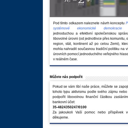
Pod tímto odkazem naleznete návrh konceptu
P
systémové ekonomické demokraci
jednoduchou a efektivní společenskou správ
libovolné úrovni (od jednotlivce přes komunitu, 
region, stát, kontinent až po celou Zemi), kte
mohla nahradit současnou tradiční politiku na 
úrovních pomocí jednoduchého veřejného hlaso
v reálném čase.
Můžete nás podpořit
Pokud se vám líbí naše práce, můžete se zapoji
tohoto typu aktivismu podle svého zájmu nebo
podpořit libovolnou finanční částkou zaslání
bankovní účet:
35-4824350247/0100
Za jakoukoli Vaší pomoc nebo příspěvek v
děkujeme.