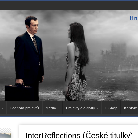
Podpora projektů
Média
Projekty a aktivity
E-Shop
Kontakt
InterReflections (České titulky)