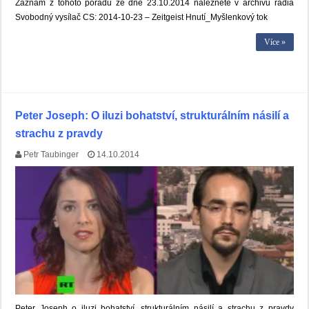
Záznam z tohoto pořadu ze dne 23.10.2014 naleznete v archivu rádia
Svobodný vysílač CS: 2014-10-23 – Zeitgeist Hnutí_Myšlenkový tok
Více »
Peter Joseph: O iluzi bohatství, strukturálním násilí a
strachu z pravdy
Petr Taubinger
14.10.2014
Peter Joseph o iluzi bohatství, strukturálním násilí a strachu z pravdy