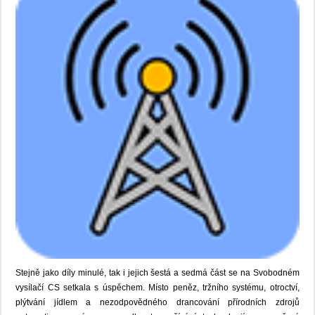
Stejně jako díly minulé, tak i jejich šestá a sedmá část se na Svobodném
vysílačí CS setkala s úspěchem. Místo peněz, tržního systému, otroctví,
plýtvání jídlem a nezodpovědného drancování přírodních zdrojů