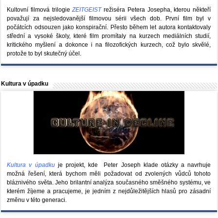
Kultovní filmová trilogie
ZEITGEIST
režiséra Petera Josepha, kterou někteří
považují za nejsledovanější filmovou sérii všech dob. První film byl v
počátcích odsouzen jako konspirační. Přesto během let autora kontaktovaly
střední a vysoké školy, které film promítaly na kurzech mediálních studií,
kritického myšlení a dokonce i na filozofických kurzech, což bylo skvělé,
protože to byl skutečný účel.
Kultura v úpadku
Kultura v úpadku
je projekt, kde Peter Joseph klade otázky a navrhuje
možná řešení, která bychom měli požadovat od zvolených vůdců tohoto
bláznivého světa. Jeho brilantní analýza současného směšného systému, ve
kterém žíjeme a pracujeme, je jedním z nejdůležitějších hlasů pro zásadní
změnu v této generaci.