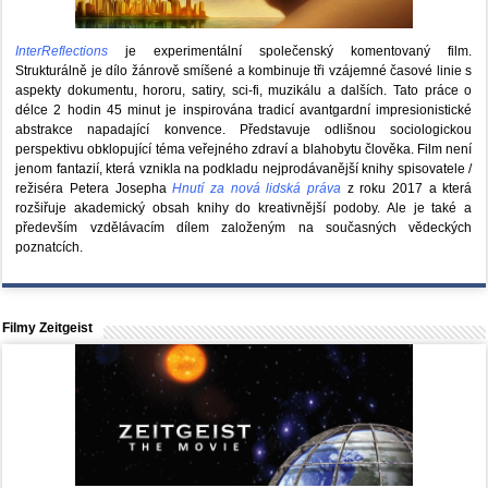
InterReflections
je experimentální společenský komentovaný film.
Strukturálně je dílo žánrově smíšené a kombinuje tři vzájemné časové linie s
aspekty dokumentu, hororu, satiry, sci-fi, muzikálu a dalších. Tato práce o
délce 2 hodin 45 minut je inspirována tradicí avantgardní impresionistické
abstrakce napadající konvence. Představuje odlišnou sociologickou
perspektivu obklopující téma veřejného zdraví a blahobytu člověka. Film není
jenom fantazií, která vznikla na podkladu nejprodávanější knihy spisovatele /
režiséra Petera Josepha
Hnutí za nová lidská práva
z roku 2017 a která
rozšiřuje akademický obsah knihy do kreativnější podoby. Ale je také a
především vzdělávacím dílem založeným na současných vědeckých
poznatcích.
Filmy Zeitgeist