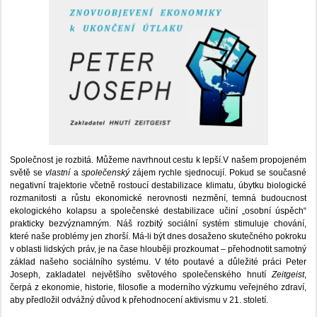
Společnost je rozbitá. Můžeme navrhnout cestu k lepší.V našem propojeném
světě se
vlastní
a
společenský
zájem rychle sjednocují. Pokud se současné
negativní trajektorie včetně rostoucí destabilizace klimatu, úbytku biologické
rozmanitosti a růstu ekonomické nerovnosti nezmění, temná budoucnost
ekologického kolapsu a společenské destabilizace učiní „osobní úspěch“
prakticky bezvýznamným. Náš rozbitý sociální systém stimuluje chování,
které naše problémy jen zhorší. Má-li být dnes dosaženo skutečného pokroku
v oblasti lidských práv, je na čase hlouběji prozkoumat – přehodnotit samotný
základ našeho sociálního systému. V této poutavé a důležité práci Peter
Joseph, zakladatel největšího světového společenského hnutí
Zeitgeist
,
čerpá z ekonomie, historie, filosofie a moderního výzkumu veřejného zdraví,
aby předložil odvážný důvod k přehodnocení aktivismu v 21. století.