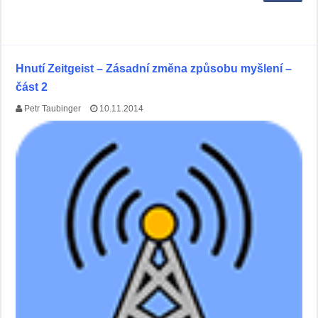
Hnutí Zeitgeist – Zásadní změna způsobu myšlení –
část 2
Petr Taubinger
10.11.2014