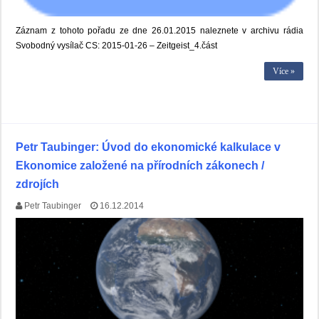
Záznam z tohoto pořadu ze dne 26.01.2015 naleznete v archivu rádia
Svobodný vysílač CS: 2015-01-26 – Zeitgeist_4.část
Více »
Petr Taubinger: Úvod do ekonomické kalkulace v
Ekonomice založené na přírodních zákonech /
zdrojích
Petr Taubinger
16.12.2014