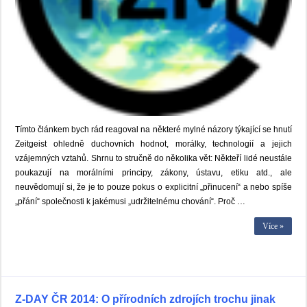
Tímto článkem bych rád reagoval na některé mylné názory týkající se hnutí
Zeitgeist ohledně duchovních hodnot, morálky, technologií a jejich
vzájemných vztahů. Shrnu to stručně do několika vět: Někteří lidé neustále
poukazují na morálními principy, zákony, ústavu, etiku atd., ale
neuvědomují si, že je to pouze pokus o explicitní „přinucení“ a nebo spíše
„přání“ společnosti k jakémusi „udržitelnému chování“. Proč …
Více »
Z-DAY ČR 2014: O přírodních zdrojích trochu jinak