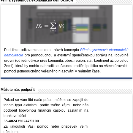
Přímá systémová ekonomická demokracie
Pod tímto odkazem naleznete návrh konceptu
Přímé systémové ekonomické
demokracie
pro jednoduchou a efektivní společenskou správu na libovolné
úrovni (od jednotlivce přes komunitu, obec, region, stát, kontinent až po celou
Zemi), která by mohla nahradit současnou tradiční politiku na všech úrovních
pomocí jednoduchého veřejného hlasování v reálném čase.
Můžete nás podpořit
Pokud se vám líbí naše práce, můžete se zapojit do
tohoto typu aktivismu podle svého zájmu nebo nás
podpořit libovolnou finanční částkou zasláním na
bankovní účet:
35-4824350247/0100
Za jakoukoli Vaší pomoc nebo příspěvek velmi
děkujeme.