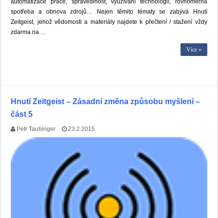
automatizace práce, spravedlnost, využívání technologií, rovnoměrná
spotřeba a obnova zdrojů… Nejen těmito tématy se zabývá Hnutí
Zeitgeist, jehož vědomosti a materiály najdete k přečtení / stažení vždy
zdarma na …
Více »
Hnutí Zeitgeist – Zásadní změna způsobu myšlení –
část 5
Petr Taubinger
23.2.2015