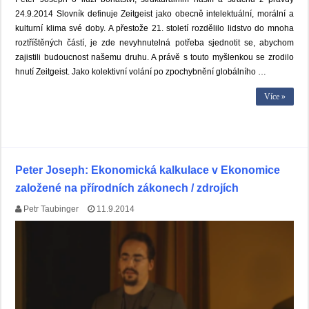
24.9.2014 Slovník definuje Zeitgeist jako obecně intelektuální, morální a
kulturní klima své doby. A přestože 21. století rozdělilo lidstvo do mnoha
roztříštěných částí, je zde nevyhnutelná potřeba sjednotit se, abychom
zajistili budoucnost našemu druhu. A právě s touto myšlenkou se zrodilo
hnutí Zeitgeist. Jako kolektivní volání po zpochybnění globálního …
Více »
Peter Joseph: Ekonomická kalkulace v Ekonomice
založené na přírodních zákonech / zdrojích
Petr Taubinger
11.9.2014