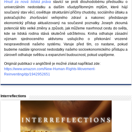
Hnutí za nová lidská práva
stavící se proti dlouhodobému předsudku o
univerzálním nedostatku a dalším všudypřítomným mýtům, které hájí
současný stav věcí, osvětluje strukturální příčiny chudoby, sociálního útlaku a
pokračujícího zhoršování veřejného zdraví a nakonec představuje
ekonomický přístup aktualizovaný na současné poznatky. Joseph zkoumá
potenciál této velké změny a způsob, jak můžeme navrhnout cestu do světa,
kde se lidská rodina stává skutečně udržitelnou. Kniha odhaluje zásadní
význam sjednoceného aktivismu usilujícího o překonání vrozené
nespravedlnosti našeho systému. Varuje před tím, co nastane, pokud
budeme nadále ignorovat nedostatky našeho socioekonomického přístupu a
zároveň odhaluje světlou a expanzivní budoucnost, pokud uspějeme.
Originál publikaci v angličtině je možné získat například zde:
https://www.amazon.com/New-Human-Rights-Movement-
Reinventing/dp/1942952651
Interreflections