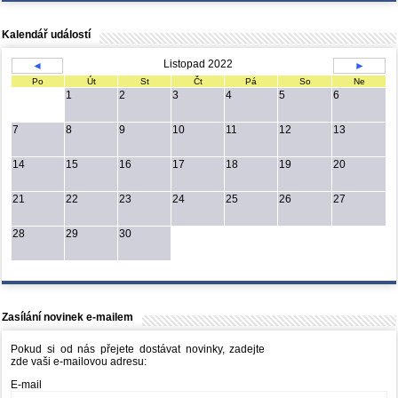
Kalendář událostí
Listopad 2022
◄
►
Po
Út
St
Čt
Pá
So
Ne
1
2
3
4
5
6
7
8
9
10
11
12
13
14
15
16
17
18
19
20
21
22
23
24
25
26
27
28
29
30
Zasílání novinek e-mailem
Pokud si od nás přejete dostávat novinky, zadejte
zde vaši e-mailovou adresu:
E-mail