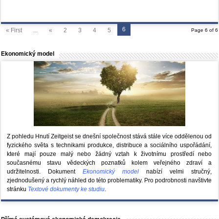
6
« First
...
«
2
3
4
5
Page 6 of 6
Ekonomický model
Z pohledu Hnutí Zeitgeist se dnešní společnost stává stále více oddělenou od
fyzického světa s technikami produkce, distribuce a sociálního uspořádání,
které mají pouze malý nebo žádný vztah k životnímu prostředí nebo
současnému stavu vědeckých poznatků kolem veřejného zdraví a
udržitelnosti. Dokument
Ekonomický model
nabízí velmi stručný,
zjednodušený a rychlý náhled do této problematiky. Pro podrobnosti navštivte
stránku
Textové dokumenty ke studiu
.