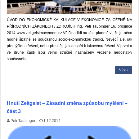
ÚVOD DO EKONOMICKÉ KALKULACE V EKONOMICE ZALOŽENÉ NA
PŘÍRODNÍCH ZÁKONECH / ZDROJÍCH Ing. Petr Taubinger 16. prosince
2014 www.zeitgeistmovement.cz Většina lidí na této planetě ví, že je něco
hodně špatně se současnou socio-ekonomickou tradicí. Nevědí ale, jak
přemýšlet o řešení, nebo přesněji, jak dospět k takovému řešení. V první a
ve druhé části jsou velmi stručně naznačeny vrozené nedostatky
současného …
Více »
Hnutí Zeitgeist – Zásadní změna způsobu myšlení –
část 3
Petr Taubinger
1.12.2014