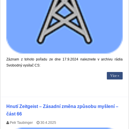
Záznam z tohoto pořadu ze dne 17.9.2024 naleznete v archivu rádia
Svobodný vysílač CS:
Více »
Hnutí Zeitgeist – Zásadní změna způsobu myšlení –
část 66
Petr Taubinger
30.4.2025