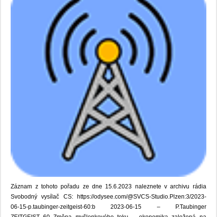
Záznam z tohoto pořadu ze dne 15.6.2023 naleznete v archivu rádia
Svobodný vysílač CS: https://odysee.com/@SVCS-Studio.Plzen:3/2023-
06-15-p.taubinger-zeitgeist-60:b 2023-06-15 – P.Taubinger