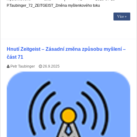
P.Taubinger_72_ZEITGEIST_Změna myšlenkového toku
Více »
Hnutí Zeitgeist – Zásadní změna způsobu myšlení –
část 71
Petr Taubinger
26.9.2025