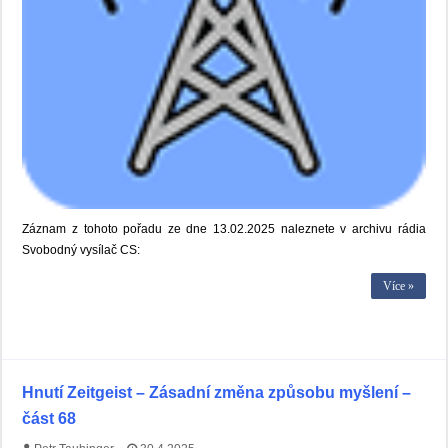
Záznam z tohoto pořadu ze dne 13.02.2025 naleznete v archivu rádia
Svobodný vysílač CS:
Více »
Hnutí Zeitgeist – Zásadní změna způsobu myšlení –
část 68