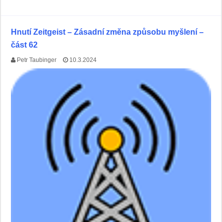
Hnutí Zeitgeist – Zásadní změna způsobu myšlení –
část 62
Petr Taubinger
10.3.2024