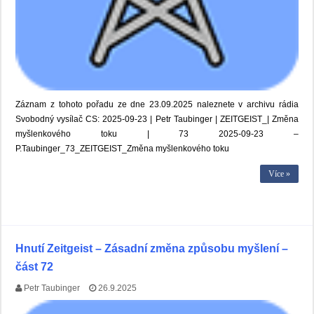
Záznam z tohoto pořadu ze dne 23.09.2025 naleznete v archivu rádia
Svobodný vysílač CS: 2025-09-23 | Petr Taubinger | ZEITGEIST_| Změna
myšlenkového toku | 73 2025-09-23 –
P.Taubinger_73_ZEITGEIST_Změna myšlenkového toku
Více »
Hnutí Zeitgeist – Zásadní změna způsobu myšlení –
část 72
Petr Taubinger
26.9.2025