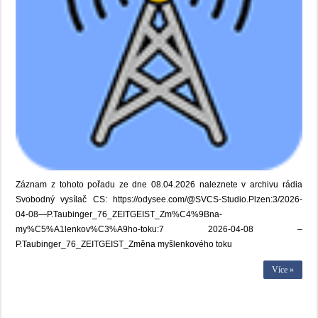
Záznam z tohoto pořadu ze dne 08.04.2026 naleznete v archivu rádia
Svobodný vysílač CS: https://odysee.com/@SVCS-Studio.Plzen:3/2026-
04-08—P.Taubinger_76_ZEITGEIST_Zm%C4%9Bna-
my%C5%A1lenkov%C3%A9ho-toku:7 2026-04-08 –
P.Taubinger_76_ZEITGEIST_Změna myšlenkového toku
Více »