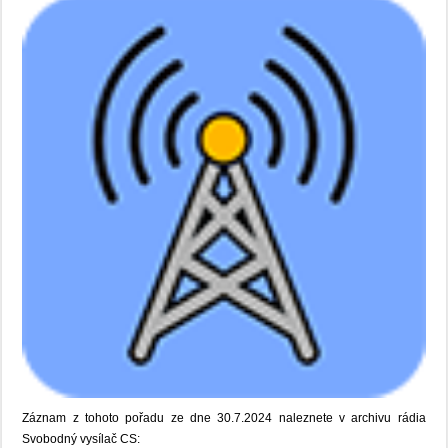
Záznam z tohoto pořadu ze dne 30.7.2024 naleznete v archivu rádia
Svobodný vysílač CS: