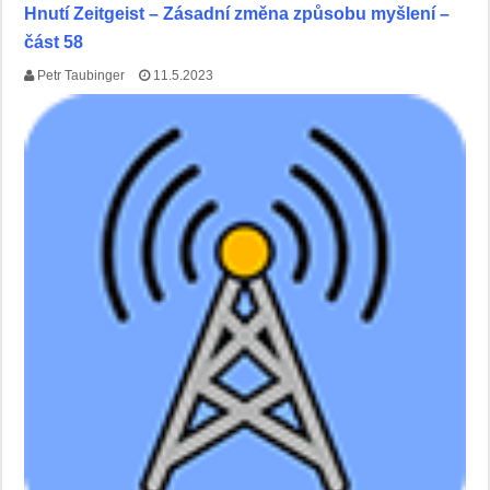
Hnutí Zeitgeist – Zásadní změna způsobu myšlení –
část 58
Petr Taubinger
11.5.2023