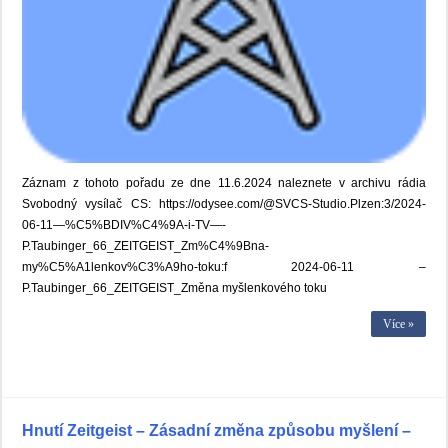
Záznam z tohoto pořadu ze dne 11.6.2024 naleznete v archivu rádia
Svobodný vysílač CS: https://odysee.com/@SVCS-Studio.Plzen:3/2024-
06-11—%C5%BDIV%C4%9A-i-TV—-
P.Taubinger_66_ZEITGEIST_Zm%C4%9Bna-
my%C5%A1lenkov%C3%A9ho-toku:f 2024-06-11 –
P.Taubinger_66_ZEITGEIST_Změna myšlenkového toku
Více »
Hnutí Zeitgeist – Zásadní změna způsobu myšlení –