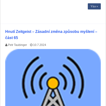
Více »
Hnutí Zeitgeist – Zásadní změna způsobu myšlení –
část 65
Petr Taubinger
10.7.2024