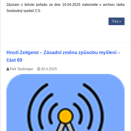
Záznam z tohoto pořadu ze dne 10.04.2025 naleznete v archivu rádia
Svobodný vysílač CS:
Více »
Hnutí Zeitgeist – Zásadní změna způsobu myšlení –
část 69
Petr Taubinger
30.4.2025