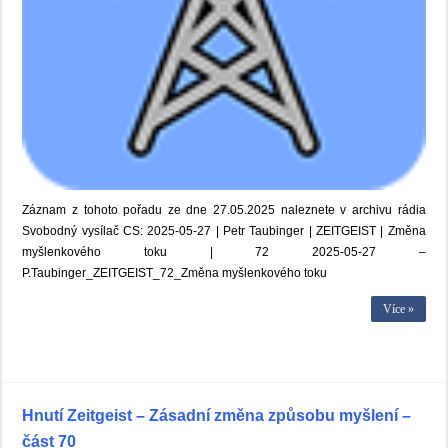
Záznam z tohoto pořadu ze dne 27.05.2025 naleznete v archivu rádia
Svobodný vysílač CS: 2025-05-27 | Petr Taubinger | ZEITGEIST | Změna
myšlenkového toku | 72 2025-05-27 –
P.Taubinger_ZEITGEIST_72_Změna myšlenkového toku
Více »
Hnutí Zeitgeist – Zásadní změna způsobu myšlení –
část 70