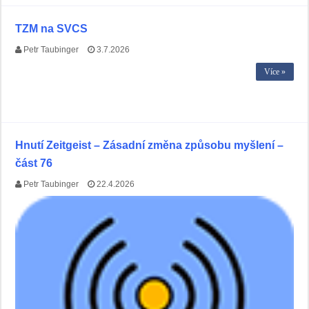
TZM na SVCS
Petr Taubinger
3.7.2026
Více »
Hnutí Zeitgeist – Zásadní změna způsobu myšlení –
část 76
Petr Taubinger
22.4.2026