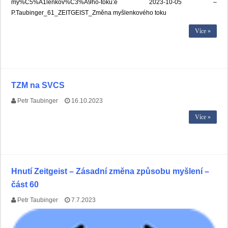
my%C5%A1lenkov%C3%A9ho-toku:e 2023-10-05 –
P.Taubinger_61_ZEITGEIST_Změna myšlenkového toku
Více »
TZM na SVCS
Petr Taubinger
16.10.2023
Více »
Hnutí Zeitgeist – Zásadní změna způsobu myšlení –
část 60
Petr Taubinger
7.7.2023