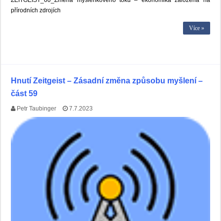
ZEITGEIST_60_Změna myšlenkového toku – ekonomika založená na
přírodních zdrojích
Více »
Hnutí Zeitgeist – Zásadní změna způsobu myšlení –
část 59
Petr Taubinger
7.7.2023