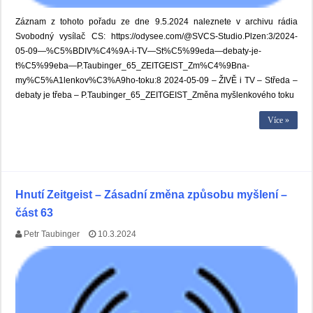
Záznam z tohoto pořadu ze dne 9.5.2024 naleznete v archivu rádia
Svobodný vysílač CS: https://odysee.com/@SVCS-Studio.Plzen:3/2024-
05-09—%C5%BDIV%C4%9A-i-TV—St%C5%99eda—debaty-je-
t%C5%99eba—P.Taubinger_65_ZEITGEIST_Zm%C4%9Bna-
my%C5%A1lenkov%C3%A9ho-toku:8 2024-05-09 – ŽIVĚ i TV – Středa –
debaty je třeba – P.Taubinger_65_ZEITGEIST_Změna myšlenkového toku
Více »
Hnutí Zeitgeist – Zásadní změna způsobu myšlení –
část 63
Petr Taubinger
10.3.2024