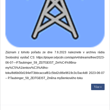
Záznam z tohoto pořadu ze dne 7.6.2023 naleznete v archivu rádia
Svobodný vysílač CS: https://player.odycdn.com/api/v4/streams/free/2023-
06-07—P.Taubinger_59_ZEITGEIST_Zm%C4%9Bna-
my%C5%A1lenkov%C3%A9ho-
toku/8d6b00d194ef73bbcaccaf81c5bd2c86e9619c3c/3ac4d8 2023-06-07
– P.Taubinger_59_ZEITGEIST_Změna myšlenkového toku
Více »