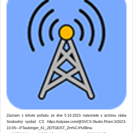
Záznam z tohoto pořadu ze dne 5.10.2023 naleznete v archivu rádia
Svobodný vysílač CS: https://odysee.com/@SVCS-Studio.Plzen:3/2023-
10-05—P.Taubinger_61_ZEITGEIST_Zm%C4%9Bna-