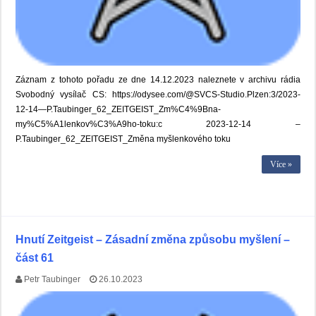
Záznam z tohoto pořadu ze dne 14.12.2023 naleznete v archivu rádia
Svobodný vysílač CS: https://odysee.com/@SVCS-Studio.Plzen:3/2023-
12-14—P.Taubinger_62_ZEITGEIST_Zm%C4%9Bna-
my%C5%A1lenkov%C3%A9ho-toku:c 2023-12-14 –
P.Taubinger_62_ZEITGEIST_Změna myšlenkového toku
Více »
Hnutí Zeitgeist – Zásadní změna způsobu myšlení –
část 61
Petr Taubinger
26.10.2023