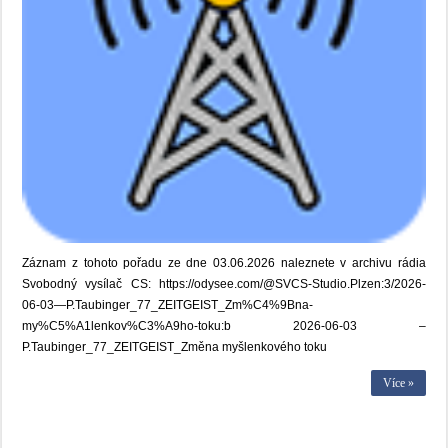
Záznam z tohoto pořadu ze dne 03.06.2026 naleznete v archivu rádia
Svobodný vysílač CS: https://odysee.com/@SVCS-Studio.Plzen:3/2026-
06-03—P.Taubinger_77_ZEITGEIST_Zm%C4%9Bna-
my%C5%A1lenkov%C3%A9ho-toku:b 2026-06-03 –
P.Taubinger_77_ZEITGEIST_Změna myšlenkového toku
Více »