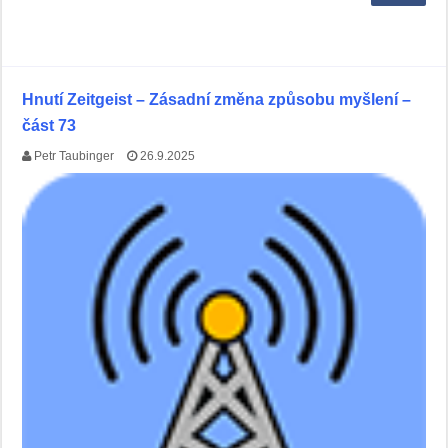
Hnutí Zeitgeist – Zásadní změna způsobu myšlení –
část 73
Petr Taubinger
26.9.2025