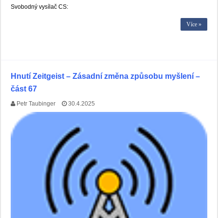
Svobodný vysílač CS:
Více »
Hnutí Zeitgeist – Zásadní změna způsobu myšlení –
část 67
Petr Taubinger
30.4.2025