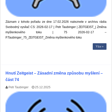
Záznam z tohoto pořadu ze dne 17.02.2026 naleznete v archivu rádia
Svobodný vysílač CS: 2026-02-17 | Petr Taubinger | ZEITGEIST_| Změna
myšlenkového toku | 75 2026-02-17 –
P.Taubinger_75_ZEITGEIST_Změna myšlenkového toku
Více »
Hnutí Zeitgeist – Zásadní změna způsobu myšlení –
část 74
Petr Taubinger
25.12.2025