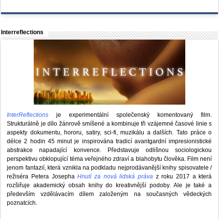
Interreflections
InterReflections
je experimentální společenský komentovaný film.
Strukturálně je dílo žánrově smíšené a kombinuje tři vzájemné časové linie s
aspekty dokumentu, hororu, satiry, sci-fi, muzikálu a dalších. Tato práce o
délce 2 hodin 45 minut je inspirována tradicí avantgardní impresionistické
abstrakce napadající konvence. Představuje odlišnou sociologickou
perspektivu obklopující téma veřejného zdraví a blahobytu člověka. Film není
jenom fantazií, která vznikla na podkladu nejprodávanější knihy spisovatele /
režiséra Petera Josepha
Hnutí za nová lidská práva
z roku 2017 a která
rozšiřuje akademický obsah knihy do kreativnější podoby. Ale je také a
především vzdělávacím dílem založeným na současných vědeckých
poznatcích.