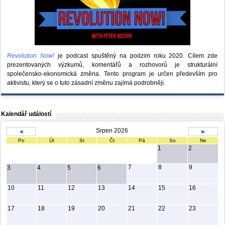
Revolution Now!
je podcast spuštěný na podzim roku 2020.
Cílem zde
prezentovaných výzkumů, komentářů a rozhovorů je strukturální
společensko-ekonomická změna. Tento program je určen především pro
aktivistu, který se o tuto zásadní změnu zajímá podrobněji.
Kalendář událostí
Srpen 2026
◄
►
Po
Út
St
Čt
Pá
So
Ne
1
2
7
8
9
3
4
5
6
10
11
12
13
14
15
16
17
18
19
20
21
22
23