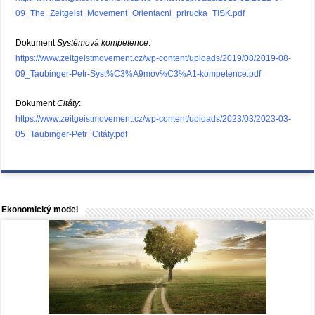
09_The_Zeitgeist_Movement_Orientacni_prirucka_TISK.pdf
Dokument
Systémová kompetence
:
https://www.zeitgeistmovement.cz/wp-content/uploads/2019/08/2019-08-
09_Taubinger-Petr-Syst%C3%A9mov%C3%A1-kompetence.pdf
Dokument
Citáty
:
https://www.zeitgeistmovement.cz/wp-content/uploads/2023/03/2023-03-
05_Taubinger-Petr_Citáty.pdf
Ekonomický model