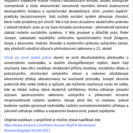
negativní trajektorie včetně rostoucí destabilizace klimatu, úbytku biologické
rozmanitosti a růstu ekonomické nerovnosti nezmění, temná budoucnost
ekologického kolapsu a společenské destabilizace učiní „osobní úspěch“
prakticky bezvýznamným. Náš rozbitý sociální systém stimuluje chování,
které naše problémy jen zhorší. Má-li být dnes dosaženo skutečného pokroku
v oblasti lidských práv, je na čase hlouběji prozkoumat – přehodnotit samotný
základ našeho sociálního systému. V této poutavé a důležité práci Peter
Joseph, zakladatel největšího světového společenského hnutí
Zeitgeist
,
čerpá z ekonomie, historie, filosofie a moderního výzkumu veřejného zdraví,
aby předložil odvážný důvod k přehodnocení aktivismu v 21. století.
Hnutí za nová lidská práva
stavící se proti dlouhodobému předsudku o
univerzálním nedostatku a dalším všudypřítomným mýtům, které hájí
současný stav věcí, osvětluje strukturální příčiny chudoby, sociálního útlaku a
pokračujícího zhoršování veřejného zdraví a nakonec představuje
ekonomický přístup aktualizovaný na současné poznatky. Joseph zkoumá
potenciál této velké změny a způsob, jak můžeme navrhnout cestu do světa,
kde se lidská rodina stává skutečně udržitelnou. Kniha odhaluje zásadní
význam sjednoceného aktivismu usilujícího o překonání vrozené
nespravedlnosti našeho systému. Varuje před tím, co nastane, pokud
budeme nadále ignorovat nedostatky našeho socioekonomického přístupu a
zároveň odhaluje světlou a expanzivní budoucnost, pokud uspějeme.
Originál publikaci v angličtině je možné získat například zde:
https://www.amazon.com/New-Human-Rights-Movement-
Reinventing/dp/1942952651