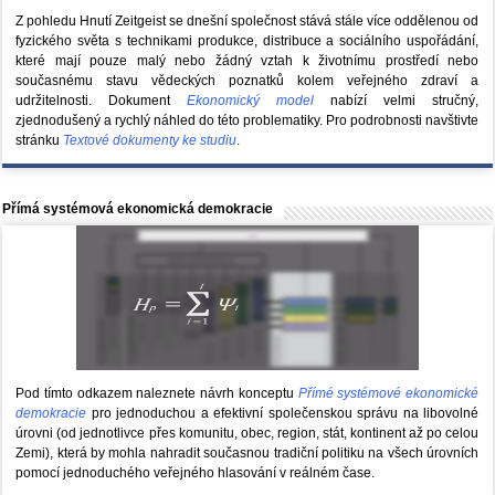
Z pohledu Hnutí Zeitgeist se dnešní společnost stává stále více oddělenou od
fyzického světa s technikami produkce, distribuce a sociálního uspořádání,
které mají pouze malý nebo žádný vztah k životnímu prostředí nebo
současnému stavu vědeckých poznatků kolem veřejného zdraví a
udržitelnosti. Dokument
Ekonomický model
nabízí velmi stručný,
zjednodušený a rychlý náhled do této problematiky. Pro podrobnosti navštivte
stránku
Textové dokumenty ke studiu
.
Přímá systémová ekonomická demokracie
Pod tímto odkazem naleznete návrh konceptu
Přímé systémové ekonomické
demokracie
pro jednoduchou a efektivní společenskou správu na libovolné
úrovni (od jednotlivce přes komunitu, obec, region, stát, kontinent až po celou
Zemi), která by mohla nahradit současnou tradiční politiku na všech úrovních
pomocí jednoduchého veřejného hlasování v reálném čase.