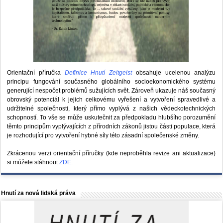
Orientační příručka
Definice Hnutí Zeitgeist
obsahuje ucelenou analýzu
principu fungování současného globálního socioekonomického systému
generující nespočet problémů sužujících svět. Zároveň ukazuje náš současný
obrovský potenciál k jejich celkovému vyřešení a vytvoření spravedlivé a
udržitelné společnosti, který přímo vyplývá z našich vědeckotechnických
schopností. To vše se může uskutečnit za předpokladu hlubšího porozumění
těmto principům vyplývajících z přírodních zákonů jistou části populace, která
je rozhodující pro vytvoření hybné síly této zásadní společenské změny.
Zkrácenou verzi orientační příručky (kde neproběhla revize ani aktualizace)
si můžete stáhnout
ZDE
.
Hnutí za nová lidská práva