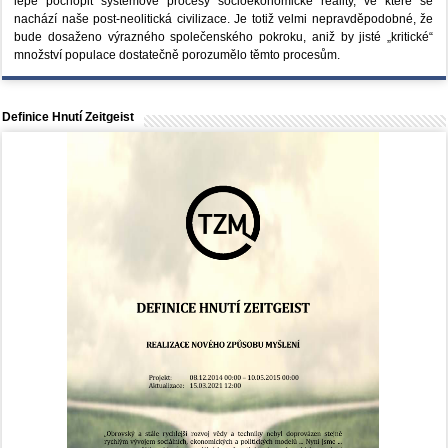
lépe pochopit systémové procesy socioekonomické reality, ve které se
nachází naše post-neolitická civilizace. Je totiž velmi nepravděpodobné, že
bude dosaženo výrazného společenského pokroku, aniž by jisté „kritické“
množství populace dostatečně porozumělo těmto procesům.
Definice Hnutí Zeitgeist