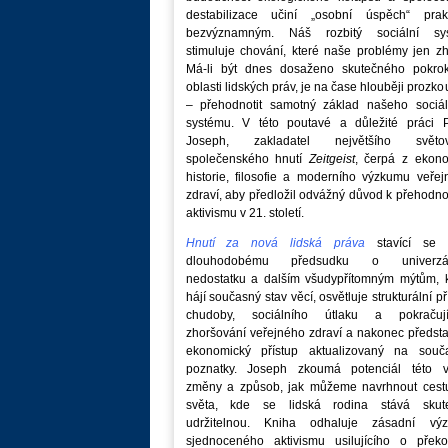
destabilizace učiní „osobní úspěch“ prakt
bezvýznamným. Náš rozbitý sociální sy
stimuluje chování, které naše problémy jen zh
Má-li být dnes dosaženo skutečného pokro
oblasti lidských práv, je na čase hlouběji prozk
– přehodnotit samotný základ našeho sociál
systému. V této poutavé a důležité práci P
Joseph, zakladatel největšího světo
společenského hnutí
Zeitgeist
, čerpá z ekono
historie, filosofie a moderního výzkumu veře
zdraví, aby předložil odvážný důvod k přehodn
aktivismu v 21. století.
Hnutí za nová lidská práva
stavící se p
dlouhodobému předsudku o univerzá
nedostatku a dalším všudypřítomným mýtům, k
hájí současný stav věcí, osvětluje strukturální př
chudoby, sociálního útlaku a pokračují
zhoršování veřejného zdraví a nakonec předst
ekonomický přístup aktualizovaný na souč
poznatky. Joseph zkoumá potenciál této v
změny a způsob, jak můžeme navrhnout cest
světa, kde se lidská rodina stává skut
udržitelnou. Kniha odhaluje zásadní vý
sjednoceného aktivismu usilujícího o překo