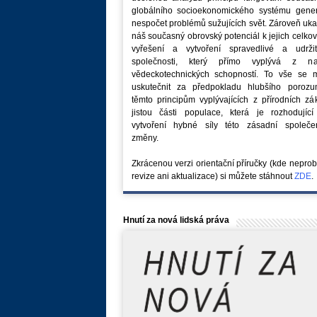
globálního socioekonomického systému generu
nespočet problémů sužujících svět. Zároveň uk
náš současný obrovský potenciál k jejich celk
vyřešení a vytvoření spravedlivé a udržit
společnosti, který přímo vyplývá z na
vědeckotechnických schopností. To vše se 
uskutečnit za předpokladu hlubšího porozu
těmto principům vyplývajících z přírodních z
jistou části populace, která je rozhodující
vytvoření hybné síly této zásadní společe
změny.
Zkrácenou verzi orientační příručky (kde nepro
revize ani aktualizace) si můžete stáhnout
ZDE
.
Hnutí za nová lidská práva