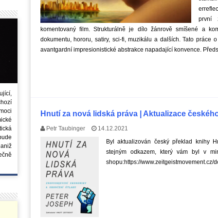
errefle
první 
komentovaný film. Strukturálně je dílo žánrově smíšené a kom
dokumentu, hororu, satiry, sci-fi, muzikálu a dalších. Tato práce 
avantgardní impresionistické abstrakce napadající konvence. Před
ící,
chozí
moci
Hnutí za nová lidská práva | Aktualizace českéh
ické
tická
Petr Taubinger
14.12.2021
 bude
Byl aktualizován český překlad knihy H
aniž
stejným odkazem, který vám byl v minu
ečně
shopu:https://www.zeitgeistmovement.cz/d