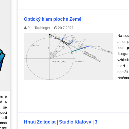
Optický klam ploché Země
Petr Taubinger
20.7.2021
Na soci
autor p
teorií
fotogra
vzhled
mezi p
neměli 
zhlédn
…
tu k
ní
a
d se
oucí
tosti
Hnutí Zeitgeist | Studio Klatovy | 3
emná
nské