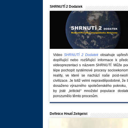
SHRNUTÍ 2 Dodatek
Video
SHRNUTÍ 2 Dodatek
obsahuje upřesňuj
doplňující nebo rozšiřující informace k před
videoprezentaci s názvem
SHRNUTÍ
. Může po
lépe pochopit systémové procesy socioekonom
reality, ve které se nachází naše post-neoli
civilizace. Je totiž velmi nepravděpodobné, že
dosaženo výrazného společenského pokroku, 
by jisté „kritické“ množství populace dostat
porozumělo těmto procesům.
Definice Hnutí Zeitgeist