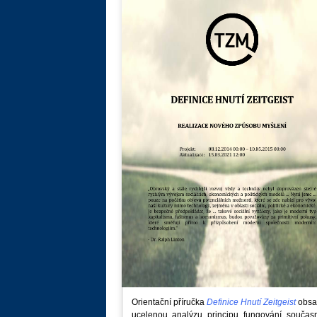
Orientační příručka
Definice Hnutí Zeitgeist
obsa
ucelenou analýzu principu fungování součas