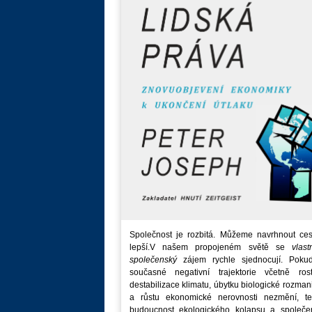
Společnost je rozbitá. Můžeme navrhnout ces
lepší.V našem propojeném světě se
vlast
společenský
zájem rychle sjednocují. Poku
současné negativní trajektorie včetně rost
destabilizace klimatu, úbytku biologické rozmani
a růstu ekonomické nerovnosti nezmění, t
budoucnost ekologického kolapsu a společe