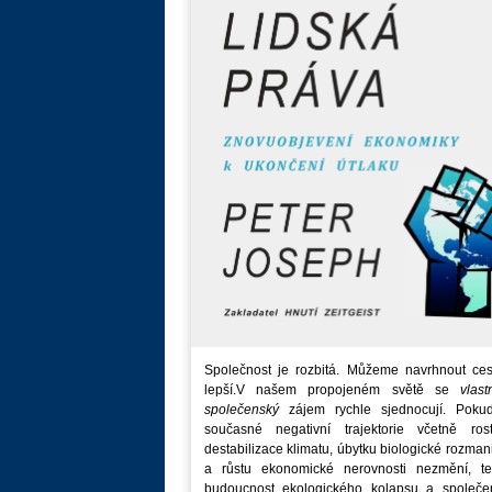
Společnost je rozbitá. Můžeme navrhnout ces
lepší.V našem propojeném světě se
vlast
společenský
zájem rychle sjednocují. Poku
současné negativní trajektorie včetně rost
destabilizace klimatu, úbytku biologické rozmani
a růstu ekonomické nerovnosti nezmění, t
budoucnost ekologického kolapsu a společe