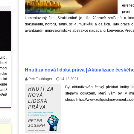
errefle
první 
komentovaný film. Strukturálně je dílo žánrově smíšené a kom
dokumentu, hororu, satiry, sci-fi, muzikálu a dalších. Tato práce 
avantgardní impresionistické abstrakce napadající konvence. Před
ící,
chozí
moci
Hnutí za nová lidská práva | Aktualizace českéh
ické
tická
Petr Taubinger
14.12.2021
 bude
Byl aktualizován český překlad knihy H
aniž
stejným odkazem, který vám byl v minu
ečně
shopu:https://www.zeitgeistmovement.cz/d