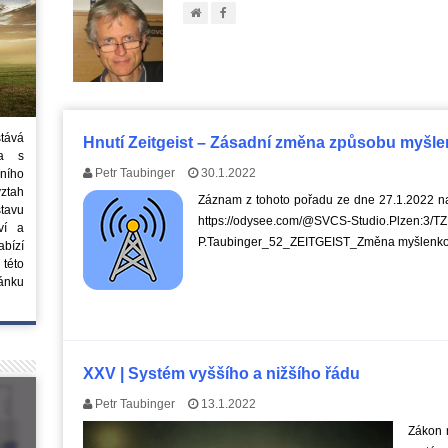
stává
Hnutí Zeitgeist – Zásadní změna způsobu myšlen
ta s
Petr Taubinger
30.1.2022
ního
vztah
Záznam z tohoto pořadu ze dne 27.1.2022 na
tavu
https://odysee.com/@SVCS-Studio.Plzen:3/
ví a
P.Taubinger_52_ZEITGEIST_Změna myšlenko
bízí
 této
ánku
XXV | Systém vyššího a nižšího řádu
Petr Taubinger
13.1.2022
Zákon n