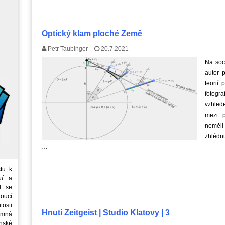
Optický klam ploché Země
Petr Taubinger
20.7.2021
Na soci
autor p
teorií
fotogra
vzhled
mezi p
neměli 
zhlédn
…
tu k
ní
a
d se
oucí
tosti
Hnutí Zeitgeist | Studio Klatovy | 3
emná
nské