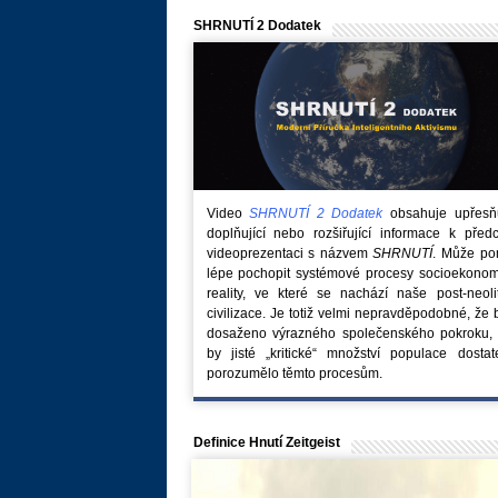
SHRNUTÍ 2 Dodatek
Video
SHRNUTÍ 2 Dodatek
obsahuje upřesňuj
doplňující nebo rozšiřující informace k před
videoprezentaci s názvem
SHRNUTÍ
. Může po
lépe pochopit systémové procesy socioekonom
reality, ve které se nachází naše post-neoli
civilizace. Je totiž velmi nepravděpodobné, že
dosaženo výrazného společenského pokroku, 
by jisté „kritické“ množství populace dostat
porozumělo těmto procesům.
Definice Hnutí Zeitgeist