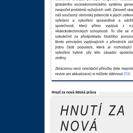
globálního socioekonomického systému generu
nespočet problémů sužujících svět. Zároveň uk
náš současný obrovský potenciál k jejich celk
vyřešení a vytvoření spravedlivé a udržit
společnosti, který přímo vyplývá z na
vědeckotechnických schopností. To vše se 
uskutečnit za předpokladu hlubšího porozu
těmto principům vyplývajících z přírodních z
jistou části populace, která je rozhodující
vytvoření hybné síly této zásadní společe
změny.
Zkrácenou verzi orientační příručky (kde nepro
revize ani aktualizace) si můžete stáhnout
ZDE
.
Hnutí za nová lidská práva