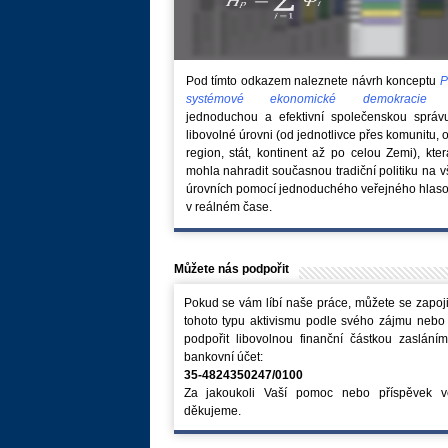
Pod tímto odkazem naleznete návrh konceptu
P
systémové ekonomické demokraci
jednoduchou a efektivní společenskou správ
libovolné úrovni (od jednotlivce přes komunitu, 
region, stát, kontinent až po celou Zemi), kte
mohla nahradit současnou tradiční politiku na 
úrovních pomocí jednoduchého veřejného hlaso
v reálném čase.
Můžete nás podpořit
Pokud se vám líbí naše práce, můžete se zapoji
tohoto typu aktivismu podle svého zájmu nebo
podpořit libovolnou finanční částkou zaslání
bankovní účet:
35-4824350247/0100
Za jakoukoli Vaší pomoc nebo příspěvek v
děkujeme.