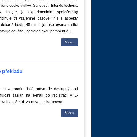
ctions-ceske-titulky/ Synopse: InterReflections,
z trilogie, je experimentální společenský
binuje tři vzájemné časové linie s aspekty
o délce 2 hodin 45 minut je inspirována tradicí
stavuje odlišnou sociologickou perspektivu …
Více »
o překladu
nutí za nová lidská práva. Je dostupný pod
losti zaslán na e-mail po registraci v E-
ownloads/hnuti-za-nova-lidska-prava/
Více »