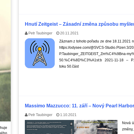
Hnutí Zeitgeist – Zásadní změna způsobu myšlen
Petr Taubinger
20.11.2021
Záznam z tohoto pořadu ze dne 18.11.2021 na
https://odysee.com/@SVCS-Studio.Plzen:3/2
P.Taubinger_ZEITGEIST_Zm%C4%9Bna-my
50.%C4%8D%C3%A1st:b 2021-11-18 – P.T
toku 50.část
Massimo Mazzucco: 11. září – Nový Pearl Harbo
Petr Taubinger
1.10.2021
Nová úp
huje
změny, 
ného