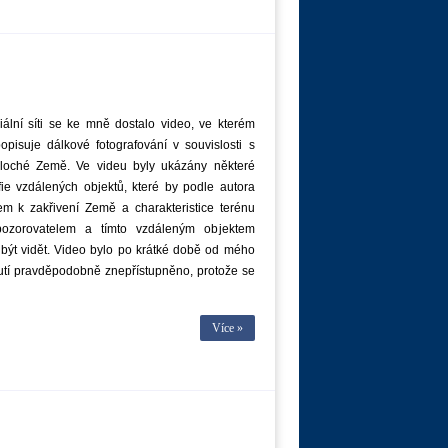
ální síti se ke mně dostalo video, ve kterém
opisuje dálkové fotografování v souvislosti s
 ploché Země. Ve videu byly ukázány některé
fie vzdálených objektů, které by podle autora
em k zakřivení Země a charakteristice terénu
ozorovatelem a tímto vzdáleným objektem
být vidět. Video bylo po krátké době od mého
utí pravděpodobně znepřístupněno, protože se
Více »