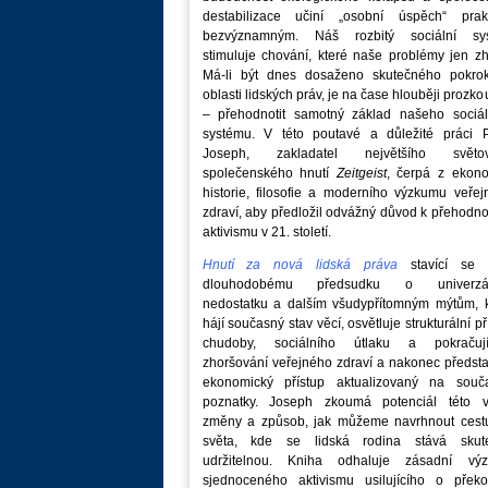
destabilizace učiní „osobní úspěch“ prakt
bezvýznamným. Náš rozbitý sociální sy
stimuluje chování, které naše problémy jen zh
Má-li být dnes dosaženo skutečného pokro
oblasti lidských práv, je na čase hlouběji prozk
– přehodnotit samotný základ našeho sociál
systému. V této poutavé a důležité práci P
Joseph, zakladatel největšího světo
společenského hnutí
Zeitgeist
, čerpá z ekono
historie, filosofie a moderního výzkumu veře
zdraví, aby předložil odvážný důvod k přehodn
aktivismu v 21. století.
Hnutí za nová lidská práva
stavící se p
dlouhodobému předsudku o univerzá
nedostatku a dalším všudypřítomným mýtům, k
hájí současný stav věcí, osvětluje strukturální př
chudoby, sociálního útlaku a pokračují
zhoršování veřejného zdraví a nakonec předst
ekonomický přístup aktualizovaný na souč
poznatky. Joseph zkoumá potenciál této v
změny a způsob, jak můžeme navrhnout cest
světa, kde se lidská rodina stává skut
udržitelnou. Kniha odhaluje zásadní vý
sjednoceného aktivismu usilujícího o překo