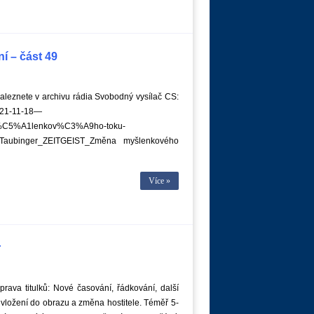
í – část 49
leznete v archivu rádia Svobodný vysílač CS:
021-11-18—
%C5%A1lenkov%C3%A9ho-toku-
aubinger_ZEITGEIST_Změna myšlenkového
Více »
r
rava titulků: Nové časování, řádkování, další
vložení do obrazu a změna hostitele. Téměř 5-