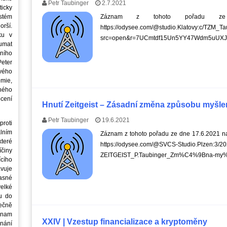
Petr Taubinger
2.7.2021
icky
stém
Záznam z tohoto pořadu ze 
orší.
https://odysee.com/@studio.Klatovy:c/TZM_
ku v
src=open&r=7UCmtdf15Un5YY47Wdm5uUX
oumat
ního
eter
vého
mie,
jného
ocení
Hnutí Zeitgeist – Zásadní změna způsobu myšlen
Petr Taubinger
19.6.2021
roti
lním
Záznam z tohoto pořadu ze dne 17.6.2021 na
teré
https://odysee.com/@SVCS-Studio.Plzen:3/2
íčiny
ZEITGEIST_P.Taubinger_Zm%C4%9Bna-my
cího
avuje
asné
elké
u do
ečně
znam
XXIV | Vzestup financializace a kryptoměny
nání