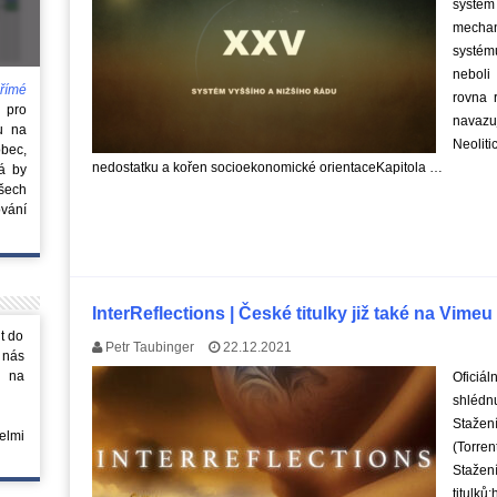
systém
mechan
systém
neboli
římé
rovna 
e
pro
navaz
u na
Neoliti
obec,
nedostatku a kořen socioekonomické orientaceKapitola …
rá by
všech
vání
InterReflections | České titulky již také na Vimeu
t do
Petr Taubinger
22.12.2021
 nás
m na
Of
shlédnu
S
elmi
(Torrent
St
titulků