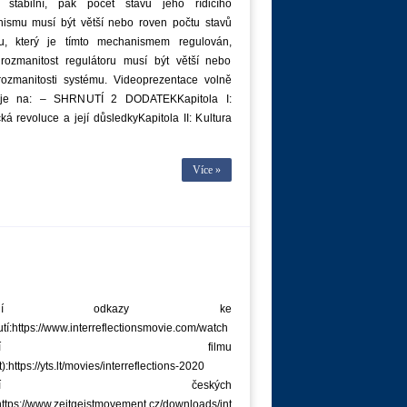
 stabilní, pak počet stavů jeho řídicího
ismu musí být větší nebo roven počtu stavů
u, který je tímto mechanismem regulován,
 rozmanitost regulátoru musí být větší nebo
rozmanitosti systému. Videoprezentace volně
uje na: – SHRNUTÍ 2 DODATEKKapitola I:
cká revoluce a její důsledkyKapitola II: Kultura
Více »
iciální odkazy ke
tí:https://www.interreflectionsmovie.com/watch
tažení filmu
):https://yts.lt/movies/interreflections-2020
ažení českých
:https://www.zeitgeistmovement.cz/downloads/int