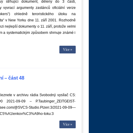
vý strhující dokument, dělený do 3 částí,
y vyvrací argumenty zastánců oficiální verze
nkers“) ohledně teroristického útoku na
ata“ v New Yorku dne 11. září 2001. Rozhodně
ezi nejlepší dokumenty o 11. září, protože velmi
ým a systematickým způsobem shrnuje známé i
Více »
í – část 48
eznete v archivu rádia Svobodný vysílač CS:
yqy0 2021-09-09 – P.Taubinger_ZEITGEIST-
e.com/@SVCS-Studio.Plzen:3/2021-09-09—
C5%A1lenkov%C3%A9ho-toku:3
Více »