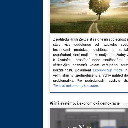
Z pohledu Hnutí Zeitgeist se dnešní společnost 
stále více oddělenou od fyzického svě
technikami produkce, distribuce a sociál
uspořádání, které mají pouze malý nebo žádný 
k životnímu prostředí nebo současnému s
vědeckých poznatků kolem veřejného zdra
udržitelnosti. Dokument
Ekonomický model
na
velmi stručný, zjednodušený a rychlý náhled do
problematiky. Pro podrobnosti navštivte str
Textové dokumenty ke studiu
.
Přímá systémová ekonomická demokracie