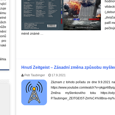
hodino
jící
vědeck
azuje
(„debu
ovému
„dvojč
elné
šich
patří m
může
pečliv
mění
méně známé …
ákonů
 pro
nské
běhla
Hnutí Zeitgeist – Zásadní změna způsobu myšlen
Petr Taubinger
17.9.2021
Záznam z tohoto pořadu ze dne 9.9.2021 nal
https://www.youtube.com/watch?v=ykgp4iB
Změna myšlenkového toku https://odyse
P.Taubinger_ZEITGEIST-Zm%C4%9Bna-my%