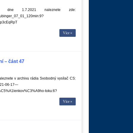
dne 1.7.2021 naleznete zde:
Taubinger_07_01_120min:9?
Jp3cEqRpT
Více »
í – část 47
leznete v archivu rádia Svobodný vysílač CS:
021-06-17—
%C5%A1lenkov%C3%A9ho-toku:6?
Více »