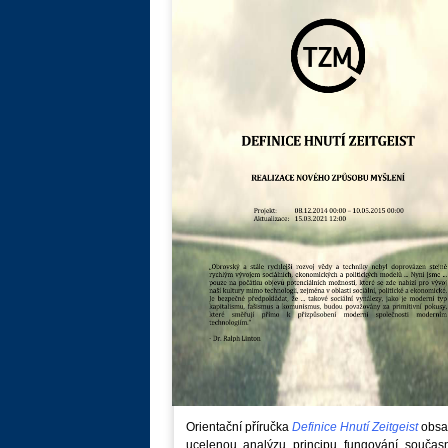
Orientační příručka
Definice Hnutí Zeitgeist
obsa
ucelenou analýzu principu fungování součas