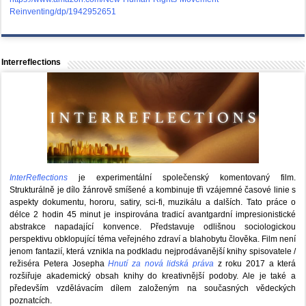
Reinventing/dp/1942952651
Interreflections
InterReflections
je experimentální společenský komentovaný film.
Strukturálně je dílo žánrově smíšené a kombinuje tři vzájemné časové linie s
aspekty dokumentu, hororu, satiry, sci-fi, muzikálu a dalších. Tato práce o
délce 2 hodin 45 minut je inspirována tradicí avantgardní impresionistické
abstrakce napadající konvence. Představuje odlišnou sociologickou
perspektivu obklopující téma veřejného zdraví a blahobytu člověka. Film není
jenom fantazií, která vznikla na podkladu nejprodávanější knihy spisovatele /
režiséra Petera Josepha
Hnutí za nová lidská práva
z roku 2017 a která
rozšiřuje akademický obsah knihy do kreativnější podoby. Ale je také a
především vzdělávacím dílem založeným na současných vědeckých
poznatcích.