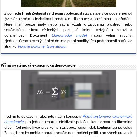
Z pohledu Hnutí Zeitgeist se dnešní společnost stává stále více oddělenou od
fyzického světa s technikami produkce, distribuce a sociálního uspořádání,
které mají pouze malý nebo žádný vztah k životnímu prostředí nebo
současnému stavu vědeckých poznatků kolem veřejného zdraví a
udržitelnosti. Dokument
Ekonomický model
nabízí velmi stručný,
zjednodušený a rychlý náhled do této problematiky. Pro podrobnosti navštivte
stránku
Textové dokumenty ke studiu
.
Přímá systémová ekonomická demokracie
Pod tímto odkazem naleznete návrh konceptu
Přímé systémové ekonomické
demokracie
pro jednoduchou a efektivní společenskou správu na libovolné
úrovni (od jednotlivce přes komunitu, obec, region, stát, kontinent až po celou
Zemi), která by mohla nahradit současnou tradiční politiku na všech úrovních