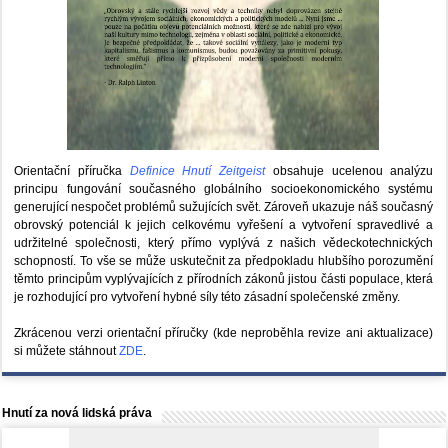
Orientační příručka
Definice Hnutí Zeitgeist
obsahuje ucelenou analýzu
principu fungování současného globálního socioekonomického systému
generující nespočet problémů sužujících svět. Zároveň ukazuje náš současný
obrovský potenciál k jejich celkovému vyřešení a vytvoření spravedlivé a
udržitelné společnosti, který přímo vyplývá z našich vědeckotechnických
schopností. To vše se může uskutečnit za předpokladu hlubšího porozumění
těmto principům vyplývajících z přírodních zákonů jistou části populace, která
je rozhodující pro vytvoření hybné síly této zásadní společenské změny.
Zkrácenou verzi orientační příručky (kde neproběhla revize ani aktualizace)
si můžete stáhnout
ZDE
.
Hnutí za nová lidská práva