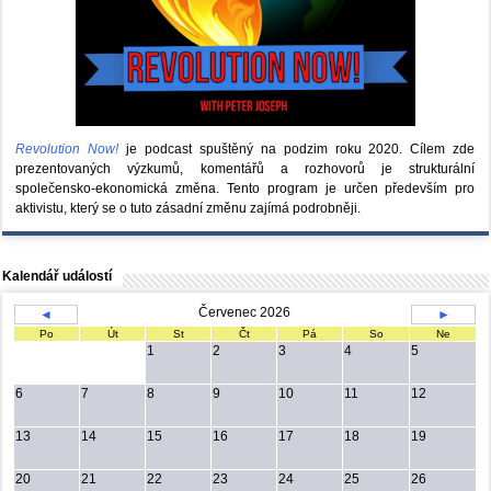
Revolution Now!
je podcast spuštěný na podzim roku 2020.
Cílem zde
prezentovaných výzkumů, komentářů a rozhovorů je strukturální
společensko-ekonomická změna. Tento program je určen především pro
aktivistu, který se o tuto zásadní změnu zajímá podrobněji.
Kalendář událostí
Červenec 2026
◄
►
Po
Út
St
Čt
Pá
So
Ne
1
2
3
4
5
6
7
8
9
10
11
12
13
14
15
16
17
18
19
20
21
22
23
24
25
26