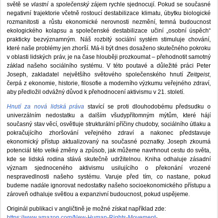
světě se
vlastní
a
společenský
zájem rychle sjednocují. Pokud se současné
negativní trajektorie včetně rostoucí destabilizace klimatu, úbytku biologické
rozmanitosti a růstu ekonomické nerovnosti nezmění, temná budoucnost
ekologického kolapsu a společenské destabilizace učiní „osobní úspěch“
prakticky bezvýznamným. Náš rozbitý sociální systém stimuluje chování,
které naše problémy jen zhorší. Má-li být dnes dosaženo skutečného pokroku
v oblasti lidských práv, je na čase hlouběji prozkoumat – přehodnotit samotný
základ našeho sociálního systému. V této poutavé a důležité práci Peter
Joseph, zakladatel největšího světového společenského hnutí
Zeitgeist
,
čerpá z ekonomie, historie, filosofie a moderního výzkumu veřejného zdraví,
aby předložil odvážný důvod k přehodnocení aktivismu v 21. století.
Hnutí za nová lidská práva
stavící se proti dlouhodobému předsudku o
univerzálním nedostatku a dalším všudypřítomným mýtům, které hájí
současný stav věcí, osvětluje strukturální příčiny chudoby, sociálního útlaku a
pokračujícího zhoršování veřejného zdraví a nakonec představuje
ekonomický přístup aktualizovaný na současné poznatky. Joseph zkoumá
potenciál této velké změny a způsob, jak můžeme navrhnout cestu do světa,
kde se lidská rodina stává skutečně udržitelnou. Kniha odhaluje zásadní
význam sjednoceného aktivismu usilujícího o překonání vrozené
nespravedlnosti našeho systému. Varuje před tím, co nastane, pokud
budeme nadále ignorovat nedostatky našeho socioekonomického přístupu a
zároveň odhaluje světlou a expanzivní budoucnost, pokud uspějeme.
Originál publikaci v angličtině je možné získat například zde:
https://www.amazon.com/New-Human-Rights-Movement-