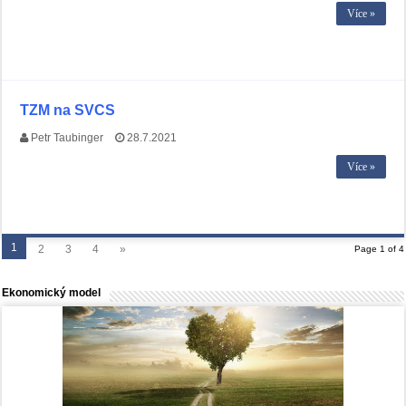
Více »
TZM na SVCS
Petr Taubinger
28.7.2021
Více »
1
2
3
4
»
Page 1 of 4
Ekonomický model