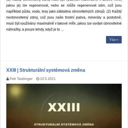
jakou jej lze regenerovat, nebo se může regenerovat sám, což jsou
například půda, voda, lesy jako základna obnovitelných zdrojů. (2) Každý
neobnovitelný zdroj, což jsou naše fosilní paliva, minerály a podobně,
musí být využívány maximálně v takové míře, jakou lze vyvíjet obnovitelné
náhražky, a pouze tehdy, když je to …
Více »
XXIII | Strukturální systémová změna
Petr Taubinger
10.5.2021