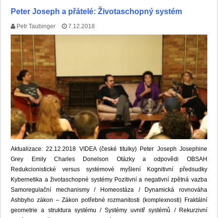
Peter Joseph a přátelé: Životaschopný systém
Petr Taubinger
7.12.2018
Aktualizace: 22.12.2018 VIDEA (české titulky) Peter Joseph Josephine
Grey Emily Charles Donelson Otázky a odpovědi OBSAH
Redukcionistické versus systémové myšlení Kognitivní předsudky
Kybernetika a životaschopné systémy Pozitivní a negativní zpětná vazba
Samoregulační mechanismy / Homeostáza / Dynamická rovnováha
Ashbyho zákon – Zákon potřebné rozmanitosti (komplexnosti) Fraktální
geometrie a struktura systému / Systémy uvnitř systémů / Rekurzivní