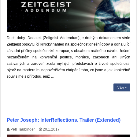
Duch doby: Dodatek (Zeitgeist: Addendum) je druhým dokumentem série
Zeitgeist poskytující kritický náhled na společnost dnešní doby a odhalující
zásadní příčiny společenské korupce, s obsahem reálného návrhu řešení
nezaloženém na konvenční politice, morálce, zákonech ani jiných
zažívaných a zároveň zcela mylných představách o životě společnosti,
nýbrž na moderním, nepověrčivém chápání toho, co jsme a jak konkrétně
souvisíme s přírodou, jejíž …
Více »
Peter Joseph: InterReflections, Trailer (Extended)
Petr Taubinger
20.1.2017