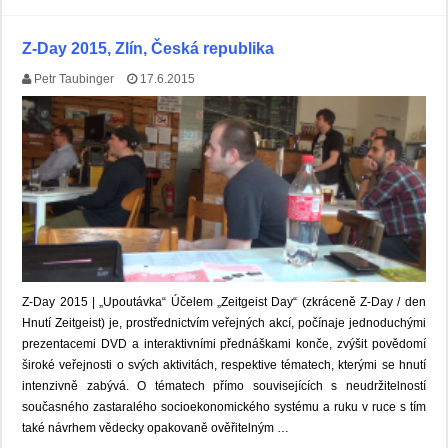
Z-Day 2015, Zlín, Česká republika
Petr Taubinger
17.6.2015
Z-Day 2015 | „Upoutávka“ Účelem „Zeitgeist Day“ (zkráceně Z-Day / den
Hnutí Zeitgeist) je, prostřednictvím veřejných akcí, počínaje jednoduchými
prezentacemi DVD a interaktivními přednáškami konče, zvýšit povědomí
široké veřejnosti o svých aktivitách, respektive tématech, kterými se hnutí
intenzivně zabývá. O tématech přímo souvisejících s neudržitelností
současného zastaralého socioekonomického systému a ruku v ruce s tím
také návrhem vědecky opakovaně ověřitelným …