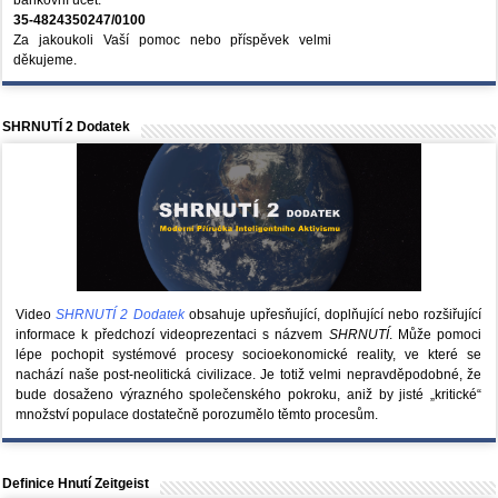
bankovní účet:
35-4824350247/0100
Za jakoukoli Vaší pomoc nebo příspěvek velmi
děkujeme.
SHRNUTÍ 2 Dodatek
Video
SHRNUTÍ 2 Dodatek
obsahuje upřesňující, doplňující nebo rozšiřující
informace k předchozí videoprezentaci s názvem
SHRNUTÍ
. Může pomoci
lépe pochopit systémové procesy socioekonomické reality, ve které se
nachází naše post-neolitická civilizace. Je totiž velmi nepravděpodobné, že
bude dosaženo výrazného společenského pokroku, aniž by jisté „kritické“
množství populace dostatečně porozumělo těmto procesům.
Definice Hnutí Zeitgeist