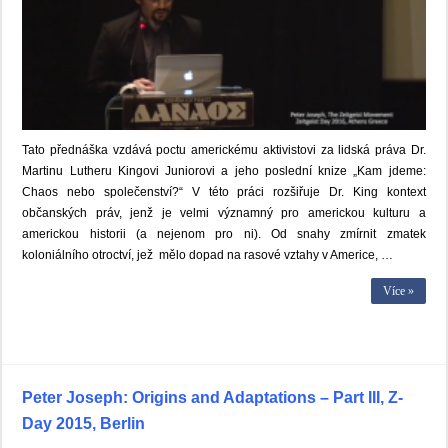
Tato přednáška vzdává poctu americkému aktivistovi za lidská práva Dr.
Martinu Lutheru Kingovi Juniorovi a jeho poslední knize „Kam jdeme:
Chaos nebo společenství?“ V této práci rozšiřuje Dr. King kontext
občanských práv, jenž je velmi významný pro americkou kulturu a
americkou historii (a nejenom pro ni). Od snahy zmírnit zmatek
koloniálního otroctví, jež mělo dopad na rasové vztahy v Americe, …
Více »
Peter Joseph: Origins and Adaptations – Part III, Z-
Day 2015, Berlin