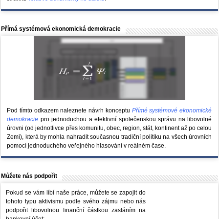
Přímá systémová ekonomická demokracie
Pod tímto odkazem naleznete návrh konceptu
Přímé systémové ekonomické
demokracie
pro jednoduchou a efektivní společenskou správu na libovolné
úrovni (od jednotlivce přes komunitu, obec, region, stát, kontinent až po celou
Zemi), která by mohla nahradit současnou tradiční politiku na všech úrovních
pomocí jednoduchého veřejného hlasování v reálném čase.
Můžete nás podpořit
Pokud se vám líbí naše práce, můžete se zapojit do
tohoto typu aktivismu podle svého zájmu nebo nás
podpořit libovolnou finanční částkou zasláním na