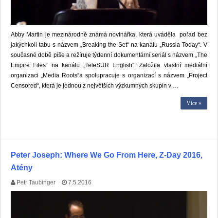
Abby Martin je mezinárodně známá novinářka, která uváděla pořad bez
jakýchkoli tabu s názvem „Breaking the Set“ na kanálu „Russia Today“. V
současné době píše a režíruje týdenní dokumentární seriál s názvem „The
Empire Files“ na kanálu „TeleSUR English“. Založila vlastní mediální
organizaci „Media Roots“a spolupracuje s organizací s názvem „Project
Censored“, která je jednou z největších výzkumných skupin v …
Více »
Peter Joseph: Where We Go From Here, Z-Day 2016,
Atény
Petr Taubinger
7.5.2016