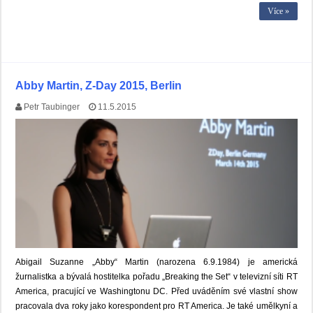
Více »
Abby Martin, Z-Day 2015, Berlin
Petr Taubinger
11.5.2015
Abigail Suzanne „Abby“ Martin (narozena 6.9.1984) je americká
žurnalistka a bývalá hostitelka pořadu „Breaking the Set“ v televizní síti RT
America, pracující ve Washingtonu DC. Před uváděním své vlastní show
pracovala dva roky jako korespondent pro RT America. Je také umělkyní a