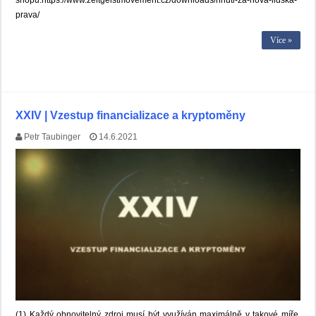
shopu:https://www.zeitgeistmovement.cz/downloads/hnuti-za-nova-lidska-
prava/
Více »
XXIV | Vzestup financializace a kryptoměny
Petr Taubinger
14.6.2021
(1) Každý obnovitelný zdroj musí být využíván maximálně v takové míře,