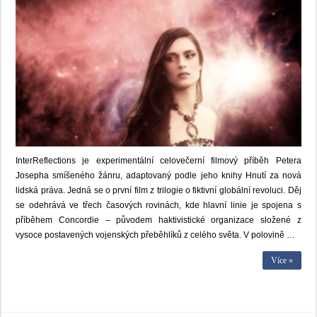
InterReflections je experimentální celovečerní filmový příběh Petera
Josepha smíšeného žánru, adaptovaný podle jeho knihy Hnutí za nová
lidská práva. Jedná se o první film z trilogie o fiktivní globální revoluci. Děj
se odehrává ve třech časových rovinách, kde hlavní linie je spojena s
příběhem Concordie – původem haktivistické organizace složené z
vysoce postavených vojenských přeběhlíků z celého světa. V polovině …
Více »