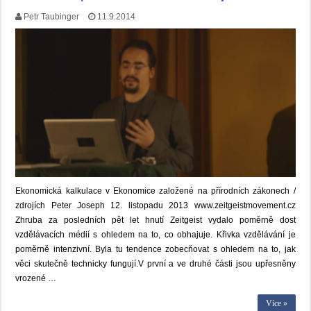
Petr Taubinger
11.9.2014
Ekonomická kalkulace v Ekonomice založené na přírodních zákonech /
zdrojích Peter Joseph 12. listopadu 2013 www.zeitgeistmovement.cz
Zhruba za posledních pět let hnutí Zeitgeist vydalo poměrně dost
vzdělávacích médií s ohledem na to, co obhajuje. Křivka vzdělávání je
poměrně intenzivní. Byla tu tendence zobecňovat s ohledem na to, jak
věci skutečně technicky fungují.V první a ve druhé části jsou upřesněny
vrozené …
Více »