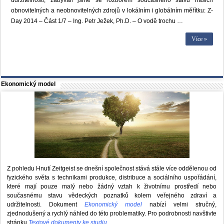
udržitelnosti, zabývali jsme se rozborem současného stavu našich
obnovitelných a neobnovitelných zdrojů v lokálním i globálním měřítku: Z-
Day 2014 – Část 1/7 – Ing. Petr Ježek, Ph.D. – O vodě trochu …
Více »
Ekonomický model
Z pohledu Hnutí Zeitgeist se dnešní společnost stává stále více oddělenou od
fyzického světa s technikami produkce, distribuce a sociálního uspořádání,
které mají pouze malý nebo žádný vztah k životnímu prostředí nebo
současnému stavu vědeckých poznatků kolem veřejného zdraví a
udržitelnosti. Dokument
Ekonomický model
nabízí velmi stručný,
zjednodušený a rychlý náhled do této problematiky. Pro podrobnosti navštivte
stránku
Textové dokumenty ke studiu
.