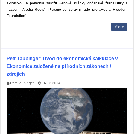
aktivistkou a pomohla založit webové stránky občanské žurnalistiky s
názvem „Media Roots“. Pracuje ve správní radě pro „Media Freedom
Foundation“, …
Více »
Petr Taubinger: Úvod do ekonomické kalkulace v
Ekonomice založené na přírodních zákonech /
zdrojích
Petr Taubinger
16.12.2014