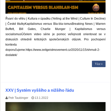
Řvaní do větru | Kultura v úpadku (Yelling at the Wind | Culture In Decline)
| České titulkyKapitalismus versus Bla-bla-ismusBreaking News | Warren
Buffett, Bill Gates, Charlie Munger | Kapitalismus versus
socialismusÚčelem video série je pomoc veřejnosti orientovat se v
diskusích ohledně kritických společenských otázek. Pro pochopení
kontextu
doporučujeme:https://www.zeitgeistmovement.cz/2020/11/15/shrnuti-2-
dodatek/
Více »
XXV | Systém vyššího a nižšího řádu
Petr Taubinger
13.1.2022