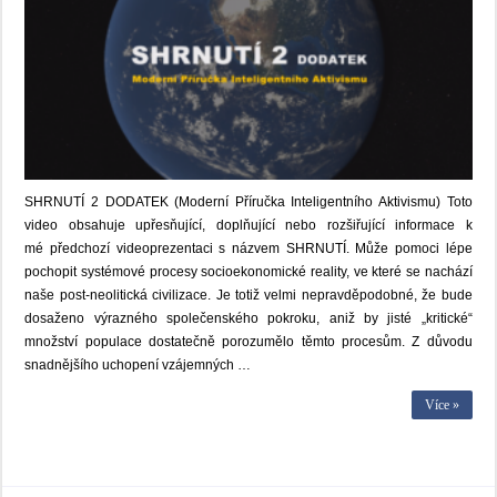
SHRNUTÍ 2 DODATEK (Moderní Příručka Inteligentního Aktivismu) Toto
video obsahuje upřesňující, doplňující nebo rozšiřující informace k
mé předchozí videoprezentaci s názvem SHRNUTÍ. Může pomoci lépe
pochopit systémové procesy socioekonomické reality, ve které se nachází
naše post-neolitická civilizace. Je totiž velmi nepravděpodobné, že bude
dosaženo výrazného společenského pokroku, aniž by jisté „kritické“
množství populace dostatečně porozumělo těmto procesům. Z důvodu
snadnějšího uchopení vzájemných …
Více »