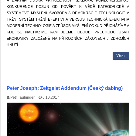
A DARWIN LIDSKÁ PŘIROZENOST REKLAMA, KONZUMERISMUS,
KONKURENCE POSUN OD POVĚRY K VĚDĚ KATEGORICKÉ A
SYSTÉMOVÉ MYŠLENÍ SVOBODA A DEMOKRACIE TECHNOLOGIE A
TRŽNÍ SYSTÉM TRŽNÍ EFEKTIVITA VERSUS TECHNICKÁ EFEKTIVITA
MODERNÍ TECHNOLOGIE A ZPŮSOB MYŠLENÍ ODKUD PŘICHÁZÍME A
KDE SE NACHÁZÍME KAM JDEME: OBDOBÍ PŘECHODU ÚSVIT
EKONOMIKY ZALOŽENÉ NA PŘÍRODNÍCH ZÁKONECH / ZDROJÍCH
HNUTÍ …
Více »
Peter Joseph: Zeitgeist Addendum (Český dabing)
Petr Taubinger
6.10.2017