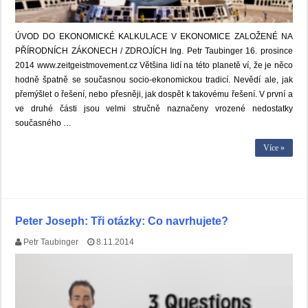
ÚVOD DO EKONOMICKÉ KALKULACE V EKONOMICE ZALOŽENÉ NA
PŘÍRODNÍCH ZÁKONECH / ZDROJÍCH Ing. Petr Taubinger 16. prosince
2014 www.zeitgeistmovement.cz Většina lidí na této planetě ví, že je něco
hodně špatně se současnou socio-ekonomickou tradicí. Nevědí ale, jak
přemýšlet o řešení, nebo přesněji, jak dospět k takovému řešení. V první a
ve druhé části jsou velmi stručně naznačeny vrozené nedostatky
současného …
Více »
Peter Joseph: Tři otázky: Co navrhujete?
Petr Taubinger
8.11.2014