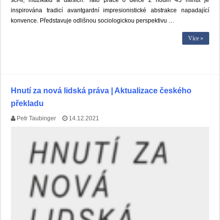
sci-fi, muzikálu a dalších. Tato práce o délce 2 hodin 45 minut je
inspirována tradicí avantgardní impresionistické abstrakce napadající
konvence. Představuje odlišnou sociologickou perspektivu …
Více »
Hnutí za nová lidská práva | Aktualizace českého
překladu
Petr Taubinger
14.12.2021