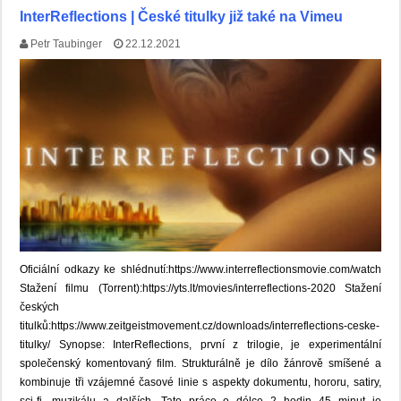
InterReflections | České titulky již také na Vimeu
Petr Taubinger
22.12.2021
Oficiální odkazy ke shlédnutí:https://www.interreflectionsmovie.com/watch
Stažení filmu (Torrent):https://yts.lt/movies/interreflections-2020 Stažení
českých
titulků:https://www.zeitgeistmovement.cz/downloads/interreflections-ceske-
titulky/ Synopse: InterReflections, první z trilogie, je experimentální
společenský komentovaný film. Strukturálně je dílo žánrově smíšené a
kombinuje tři vzájemné časové linie s aspekty dokumentu, hororu, satiry,