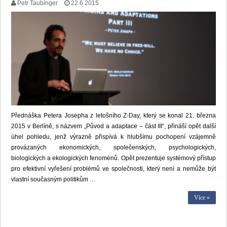
Petr Taubinger
22.6.2015
Přednáška Petera Josepha z letošního Z-Day, který se konal 21. března
2015 v Berlíně, s názvem „Původ a adaptace – část III“, přináší opět další
úhel pohledu, jenž výrazně přispívá k hlubšímu pochopení vzájemně
provázaných ekonomických, společenských, psychologických,
biologických a ekologických fenoménů. Opět prezentuje systémový přístup
pro efektivní vyřešení problémů ve společnosti, který není a nemůže být
vlastní současným politikům …
Více »