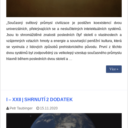
„Současný světový průmysl civilizace je postižen koexistencí dvou
univerzálních, překrývajících se a neslučitelných intelektuálních systémů.
Jsou to shromážděné znalosti posledních čtyř století o vlastnostech a
vzájemných vztazích hmoty a energie a související peněžní kultura, která
se vyvinula z lidových způsobů prehistorického původu. První z těchto
dvou systémů byl zodpovědný za velkolepý vzestup současného průmyslu
hlavně během posledních dvou století a …
Více »
I – XXII | SHRNUTÍ 2 DODATEK
Petr Taubinger
15.11.2020