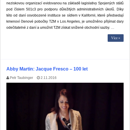
neziskovou organizací evidovanou na základě lagislativy Spojených států
pod číslem 501c3 pro podporu důležitých administrativních úkolů. Díky
této od daní osvobozené instituce se sídlem v Kalifornii, které předsedají
kmenoví členové pobočky TZM v Los Angeles, je umožněno přijímat dary
odečitatelné z daní a umožnit TZM získat snížené obchodní sazby. …
Více »
Abby Martin: Jacque Fresco – 100 let
Petr Taubinger
2.11.2016