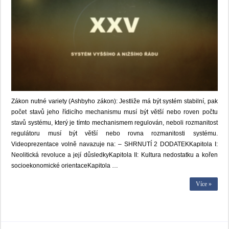
Zákon nutné variety (Ashbyho zákon): Jestliže má být systém stabilní, pak
počet stavů jeho řídicího mechanismu musí být větší nebo roven počtu
stavů systému, který je tímto mechanismem regulován, neboli rozmanitost
regulátoru musí být větší nebo rovna rozmanitosti systému.
Videoprezentace volně navazuje na: – SHRNUTÍ 2 DODATEKKapitola I:
Neolitická revoluce a její důsledkyKapitola II: Kultura nedostatku a kořen
socioekonomické orientaceKapitola …
Více »