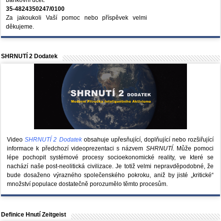
bankovní účet:
35-4824350247/0100
Za jakoukoli Vaší pomoc nebo příspěvek velmi
děkujeme.
SHRNUTÍ 2 Dodatek
Video
SHRNUTÍ 2 Dodatek
obsahuje upřesňující, doplňující nebo rozšiřující
informace k předchozí videoprezentaci s názvem
SHRNUTÍ
. Může pomoci
lépe pochopit systémové procesy socioekonomické reality, ve které se
nachází naše post-neolitická civilizace. Je totiž velmi nepravděpodobné, že
bude dosaženo výrazného společenského pokroku, aniž by jisté „kritické“
množství populace dostatečně porozumělo těmto procesům.
Definice Hnutí Zeitgeist