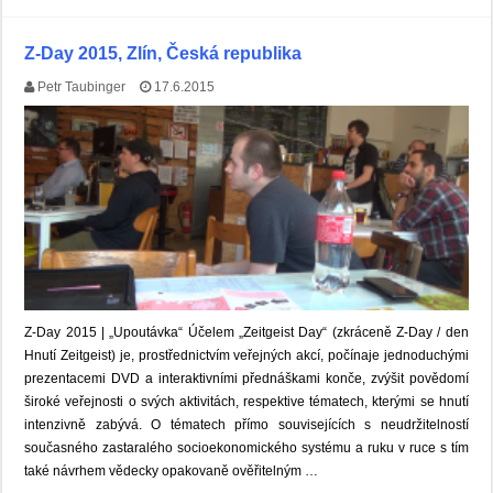
Z-Day 2015, Zlín, Česká republika
Petr Taubinger
17.6.2015
Z-Day 2015 | „Upoutávka“ Účelem „Zeitgeist Day“ (zkráceně Z-Day / den
Hnutí Zeitgeist) je, prostřednictvím veřejných akcí, počínaje jednoduchými
prezentacemi DVD a interaktivními přednáškami konče, zvýšit povědomí
široké veřejnosti o svých aktivitách, respektive tématech, kterými se hnutí
intenzivně zabývá. O tématech přímo souvisejících s neudržitelností
současného zastaralého socioekonomického systému a ruku v ruce s tím
také návrhem vědecky opakovaně ověřitelným …