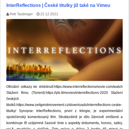
InterReflections | České titulky již také na Vimeu
Petr Taubinger
22.12.2021
Oficiální odkazy ke shlédnutí:https://www.interreflectionsmovie.com/watch
Stažení filmu (Torrent):https://yts.lt/movies/interreflections-2020 Stažení
českých
titulků:https://www.zeitgeistmovement.cz/downloads/interreflections-ceske-
titulky/ Synopse: InterReflections, první z trilogie, je experimentální
společenský komentovaný film. Strukturálně je dílo žánrově smíšené a
kombinuje tři vzájemné časové linie s aspekty dokumentu, hororu, satiry,