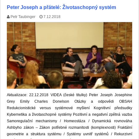
Peter Joseph a přátelé: Životaschopný systém
Petr Taubinger
7.12.2018
Aktualizace: 22.12.2018 VIDEA (české titulky) Peter Joseph Josephine
Grey Emily Charles Donelson Otázky a odpovědi OBSAH
Redukcionistické versus systémové myšlení Kognitivní předsudky
Kybernetika a životaschopné systémy Pozitivní a negativní zpětná vazba
Samoregulační mechanismy / Homeostáza / Dynamická rovnováha
Ashbyho zákon – Zákon potřebné rozmanitosti (komplexnosti) Fraktální
geometrie a struktura systému / Systémy uvnitř systémů / Rekurzivní