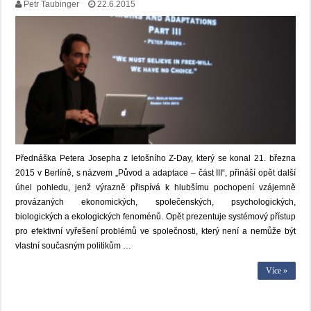
Petr Taubinger
22.6.2015
Přednáška Petera Josepha z letošního Z-Day, který se konal 21. března
2015 v Berlíně, s názvem „Původ a adaptace – část III“, přináší opět další
úhel pohledu, jenž výrazně přispívá k hlubšímu pochopení vzájemně
provázaných ekonomických, společenských, psychologických,
biologických a ekologických fenoménů. Opět prezentuje systémový přístup
pro efektivní vyřešení problémů ve společnosti, který není a nemůže být
vlastní současným politikům …
Více »