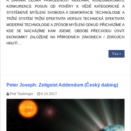
A DARWIN LIDSKÁ PŘIROZENOST REKLAMA, KONZUMERISMUS,
KONKURENCE POSUN OD POVĚRY K VĚDĚ KATEGORICKÉ A
SYSTÉMOVÉ MYŠLENÍ SVOBODA A DEMOKRACIE TECHNOLOGIE A
TRŽNÍ SYSTÉM TRŽNÍ EFEKTIVITA VERSUS TECHNICKÁ EFEKTIVITA
MODERNÍ TECHNOLOGIE A ZPŮSOB MYŠLENÍ ODKUD PŘICHÁZÍME A
KDE SE NACHÁZÍME KAM JDEME: OBDOBÍ PŘECHODU ÚSVIT
EKONOMIKY ZALOŽENÉ NA PŘÍRODNÍCH ZÁKONECH / ZDROJÍCH
HNUTÍ …
Více »
Peter Joseph: Zeitgeist Addendum (Český dabing)
Petr Taubinger
6.10.2017