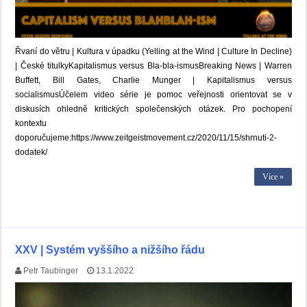
Řvaní do větru | Kultura v úpadku (Yelling at the Wind | Culture In Decline)
| České titulkyKapitalismus versus Bla-bla-ismusBreaking News | Warren
Buffett, Bill Gates, Charlie Munger | Kapitalismus versus
socialismusÚčelem video série je pomoc veřejnosti orientovat se v
diskusích ohledně kritických společenských otázek. Pro pochopení
kontextu
doporučujeme:https://www.zeitgeistmovement.cz/2020/11/15/shrnuti-2-
dodatek/
Více »
XXV | Systém vyššího a nižšího řádu
Petr Taubinger
13.1.2022