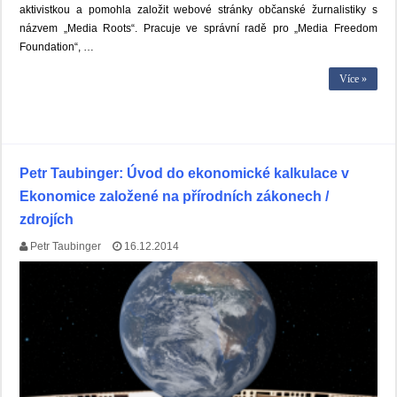
aktivistkou a pomohla založit webové stránky občanské žurnalistiky s
názvem „Media Roots“. Pracuje ve správní radě pro „Media Freedom
Foundation“, …
Více »
Petr Taubinger: Úvod do ekonomické kalkulace v
Ekonomice založené na přírodních zákonech /
zdrojích
Petr Taubinger
16.12.2014