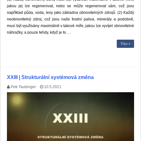
jakou jej lze regenerovat, nebo se může regenerovat sám, což jsou
například půda, voda, lesy jako základna obnovitelných zdrojů. (2) Každý
neobnovitelný zdroj, což jsou naše fosilní paliva, minerály a podobně,
musí být využívány maximálně v takové míře, jakou lze vyvíjet obnovitelné
náhražky, a pouze tehdy, když je to …
Více »
XXIII | Strukturální systémová změna
Petr Taubinger
10.5.2021