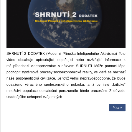
SHRNUTÍ 2 DODATEK (Moderní Příručka Inteligentního Aktivismu) Toto
video obsahuje upřesňující, doplňující nebo rozšiřující informace k
mé předchozí videoprezentaci s názvem SHRNUTÍ. Může pomoci lépe
pochopit systémové procesy socioekonomické reality, ve které se nachází
naše post-neolitická civilizace. Je totiž velmi nepravděpodobné, že bude
dosaženo výrazného společenského pokroku, aniž by jisté „kritické“
množství populace dostatečně porozumělo těmto procesům. Z důvodu
snadnějšího uchopení vzájemných …
Více »