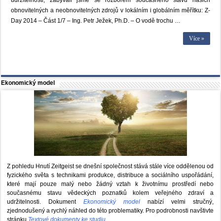
udržitelnosti, zabývali jsme se rozborem současného stavu našich
obnovitelných a neobnovitelných zdrojů v lokálním i globálním měřítku: Z-
Day 2014 – Část 1/7 – Ing. Petr Ježek, Ph.D. – O vodě trochu …
Více »
Ekonomický model
Z pohledu Hnutí Zeitgeist se dnešní společnost stává stále více oddělenou od
fyzického světa s technikami produkce, distribuce a sociálního uspořádání,
které mají pouze malý nebo žádný vztah k životnímu prostředí nebo
současnému stavu vědeckých poznatků kolem veřejného zdraví a
udržitelnosti. Dokument
Ekonomický model
nabízí velmi stručný,
zjednodušený a rychlý náhled do této problematiky. Pro podrobnosti navštivte
stránku
Textové dokumenty ke studiu
.