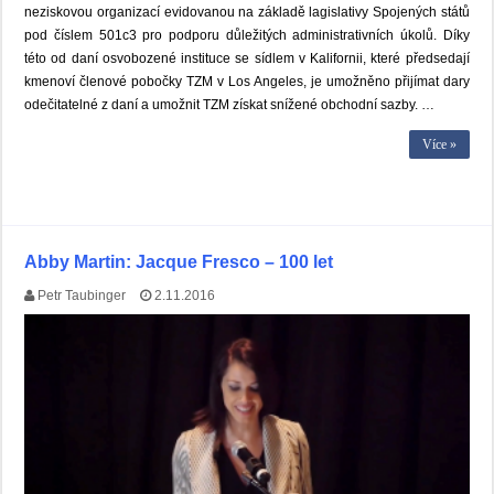
neziskovou organizací evidovanou na základě lagislativy Spojených států
pod číslem 501c3 pro podporu důležitých administrativních úkolů. Díky
této od daní osvobozené instituce se sídlem v Kalifornii, které předsedají
kmenoví členové pobočky TZM v Los Angeles, je umožněno přijímat dary
odečitatelné z daní a umožnit TZM získat snížené obchodní sazby. …
Více »
Abby Martin: Jacque Fresco – 100 let
Petr Taubinger
2.11.2016