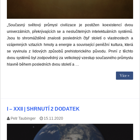
„Současný světový průmysl civilizace je postižen koexistencí dvou
univerzálních, překrývajících se a neslučitelných intelektuálních systémů.
Jsou to shromážděné znalosti posledních čtyř století o vlastnostech a
vzájemných vztazích hmoty a energie a související peněžní kultura, která
se vyvinula z lidových způsobů prehistorického původu. První z těchto
dvou systémů byl zodpovědný za velkolepý vzestup současného průmyslu
hlavně během posledních dvou století a …
Více »
I – XXII | SHRNUTÍ 2 DODATEK
Petr Taubinger
15.11.2020