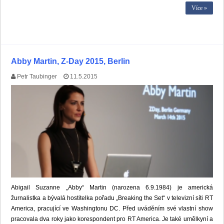
Více »
Abby Martin, Z-Day 2015, Berlin
Petr Taubinger
11.5.2015
Abigail Suzanne „Abby“ Martin (narozena 6.9.1984) je americká
žurnalistka a bývalá hostitelka pořadu „Breaking the Set“ v televizní síti RT
America, pracující ve Washingtonu DC. Před uváděním své vlastní show
pracovala dva roky jako korespondent pro RT America. Je také umělkyní a