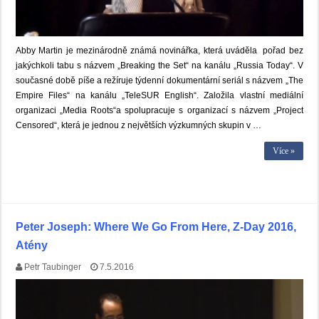
Abby Martin je mezinárodně známá novinářka, která uváděla pořad bez
jakýchkoli tabu s názvem „Breaking the Set“ na kanálu „Russia Today“. V
současné době píše a režíruje týdenní dokumentární seriál s názvem „The
Empire Files“ na kanálu „TeleSUR English“. Založila vlastní mediální
organizaci „Media Roots“a spolupracuje s organizací s názvem „Project
Censored“, která je jednou z největších výzkumných skupin v …
Více »
Peter Joseph: Where We Go From Here, Z-Day 2016,
Atény
Petr Taubinger
7.5.2016