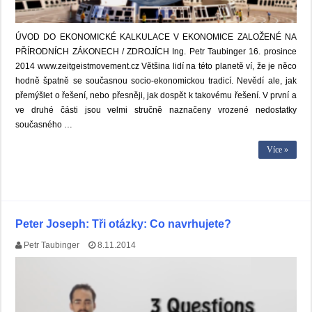
ÚVOD DO EKONOMICKÉ KALKULACE V EKONOMICE ZALOŽENÉ NA
PŘÍRODNÍCH ZÁKONECH / ZDROJÍCH Ing. Petr Taubinger 16. prosince
2014 www.zeitgeistmovement.cz Většina lidí na této planetě ví, že je něco
hodně špatně se současnou socio-ekonomickou tradicí. Nevědí ale, jak
přemýšlet o řešení, nebo přesněji, jak dospět k takovému řešení. V první a
ve druhé části jsou velmi stručně naznačeny vrozené nedostatky
současného …
Více »
Peter Joseph: Tři otázky: Co navrhujete?
Petr Taubinger
8.11.2014