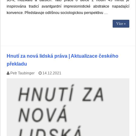
sci-fi, muzikálu a dalších. Tato práce o délce 2 hodin 45 minut je
inspirována tradicí avantgardní impresionistické abstrakce napadající
konvence. Představuje odlišnou sociologickou perspektivu …
Více »
Hnutí za nová lidská práva | Aktualizace českého
překladu
Petr Taubinger
14.12.2021