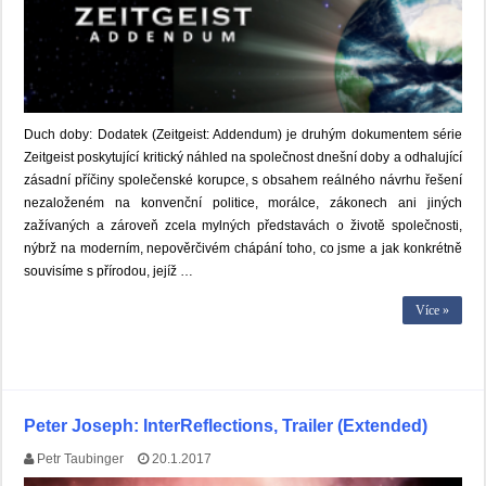
Duch doby: Dodatek (Zeitgeist: Addendum) je druhým dokumentem série
Zeitgeist poskytující kritický náhled na společnost dnešní doby a odhalující
zásadní příčiny společenské korupce, s obsahem reálného návrhu řešení
nezaloženém na konvenční politice, morálce, zákonech ani jiných
zažívaných a zároveň zcela mylných představách o životě společnosti,
nýbrž na moderním, nepověrčivém chápání toho, co jsme a jak konkrétně
souvisíme s přírodou, jejíž …
Více »
Peter Joseph: InterReflections, Trailer (Extended)
Petr Taubinger
20.1.2017