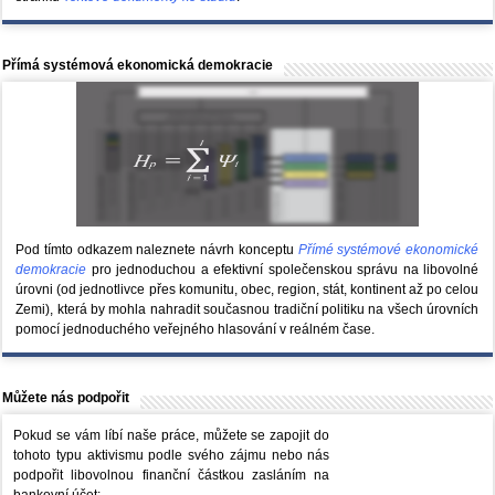
Přímá systémová ekonomická demokracie
Pod tímto odkazem naleznete návrh konceptu
Přímé systémové ekonomické
demokracie
pro jednoduchou a efektivní společenskou správu na libovolné
úrovni (od jednotlivce přes komunitu, obec, region, stát, kontinent až po celou
Zemi), která by mohla nahradit současnou tradiční politiku na všech úrovních
pomocí jednoduchého veřejného hlasování v reálném čase.
Můžete nás podpořit
Pokud se vám líbí naše práce, můžete se zapojit do
tohoto typu aktivismu podle svého zájmu nebo nás
podpořit libovolnou finanční částkou zasláním na