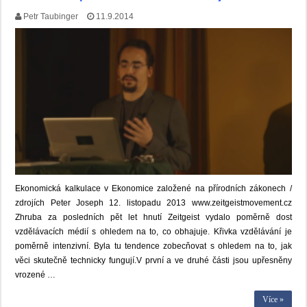
Petr Taubinger
11.9.2014
Ekonomická kalkulace v Ekonomice založené na přírodních zákonech /
zdrojích Peter Joseph 12. listopadu 2013 www.zeitgeistmovement.cz
Zhruba za posledních pět let hnutí Zeitgeist vydalo poměrně dost
vzdělávacích médií s ohledem na to, co obhajuje. Křivka vzdělávání je
poměrně intenzivní. Byla tu tendence zobecňovat s ohledem na to, jak
věci skutečně technicky fungují.V první a ve druhé části jsou upřesněny
vrozené …
Více »