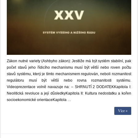
Zákon nutné variety (Ashbyho zákon): Jestliže má být systém stabilní, pak
počet stavů jeho řídicího mechanismu musí být větší nebo roven počtu
stavů systému, který je tímto mechanismem regulován, neboli rozmanitost
regulátoru musí být větší nebo rovna rozmanitosti systému.
Videoprezentace volně navazuje na: – SHRNUTÍ 2 DODATEKKapitola I:
Neolitická revoluce a její důsledkyKapitola II: Kultura nedostatku a kořen
socioekonomické orientaceKapitola …
Více »