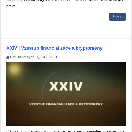
shopu:https://www.zeitgeistmovement.cz/downloads/hnuti-za-nova-lidska-
prava/
Více »
XXIV | Vzestup financializace a kryptoměny
Petr Taubinger
14.6.2021
(1) Každý obnovitelný zdroj musí být využíván maximálně v takové míře,