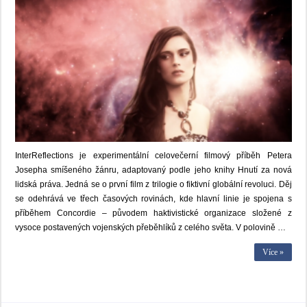
InterReflections je experimentální celovečerní filmový příběh Petera
Josepha smíšeného žánru, adaptovaný podle jeho knihy Hnutí za nová
lidská práva. Jedná se o první film z trilogie o fiktivní globální revoluci. Děj
se odehrává ve třech časových rovinách, kde hlavní linie je spojena s
příběhem Concordie – původem haktivistické organizace složené z
vysoce postavených vojenských přeběhlíků z celého světa. V polovině …
Více »