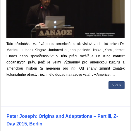
Tato přednáška vzdává poctu americkému aktivistovi za lidská práva Dr.
Martinu Lutheru Kingovi Juniorovi a jeho poslední knize „Kam jdeme:
Chaos nebo společenství?“ V této práci rozšiřuje Dr. King kontext
občanských práv, jenž je velmi významný pro americkou kulturu a
americkou historii (a nejenom pro ni). Od snahy zmírnit zmatek
koloniálního otroctví, jež mělo dopad na rasové vztahy v Americe, …
Více »
Peter Joseph: Origins and Adaptations – Part III, Z-
Day 2015, Berlin