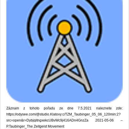
Záznam z tohoto pořadu ze dne 7.5.2021 naleznete zde:
https://odysee.com/@studio.Klatovy:c/TZM_Taubinger_05_06_120min:2?
src=open&r=DybjqitngxekcUBvWc9j416ADn4GnzZa 2021-05-06 –
P.Taubinger_The Zeitgeist Movement