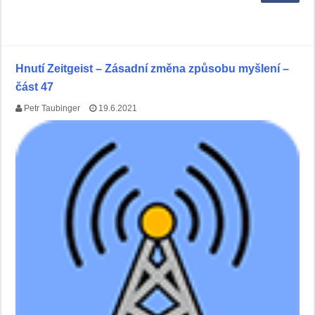
Hnutí Zeitgeist – Zásadní změna způsobu myšlení –
část 47
Petr Taubinger
19.6.2021