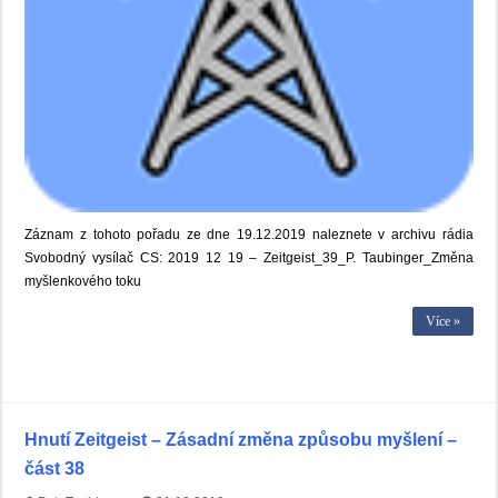
Záznam z tohoto pořadu ze dne 19.12.2019 naleznete v archivu rádia
Svobodný vysílač CS: 2019 12 19 – Zeitgeist_39_P. Taubinger_Změna
myšlenkového toku
Více »
Hnutí Zeitgeist – Zásadní změna způsobu myšlení –
část 38