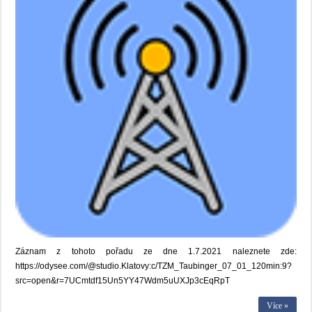
Záznam z tohoto pořadu ze dne 1.7.2021 naleznete zde:
https://odysee.com/@studio.Klatovy:c/TZM_Taubinger_07_01_120min:9?
src=open&r=7UCmtdf15Un5YY47Wdm5uUXJp3cEqRpT
Více »