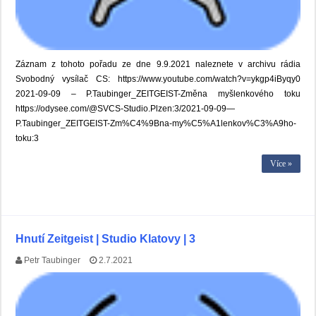
Záznam z tohoto pořadu ze dne 9.9.2021 naleznete v archivu rádia
Svobodný vysílač CS: https://www.youtube.com/watch?v=ykgp4iByqy0
2021-09-09 – P.Taubinger_ZEITGEIST-Změna myšlenkového toku
https://odysee.com/@SVCS-Studio.Plzen:3/2021-09-09—
P.Taubinger_ZEITGEIST-Zm%C4%9Bna-my%C5%A1lenkov%C3%A9ho-
toku:3
Více »
Hnutí Zeitgeist | Studio Klatovy | 3
Petr Taubinger
2.7.2021