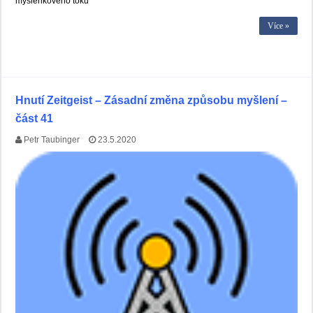
myšlenkového toku
Více »
Hnutí Zeitgeist – Zásadní změna způsobu myšlení –
část 41
Petr Taubinger
23.5.2020