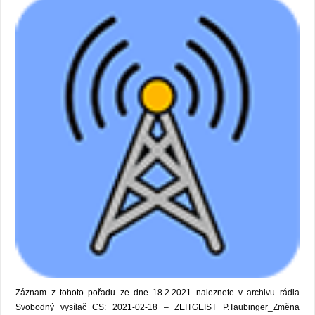
Záznam z tohoto pořadu ze dne 18.2.2021 naleznete v archivu rádia
Svobodný vysílač CS: 2021-02-18 – ZEITGEIST P.Taubinger_Změna