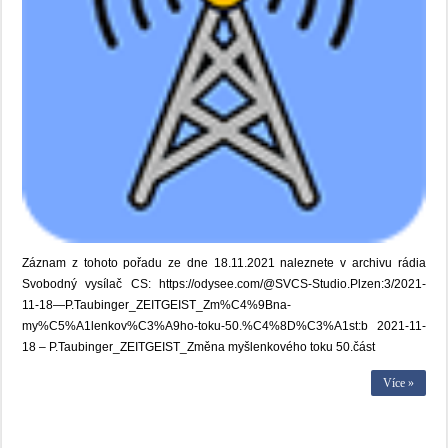
Záznam z tohoto pořadu ze dne 18.11.2021 naleznete v archivu rádia
Svobodný vysílač CS: https://odysee.com/@SVCS-Studio.Plzen:3/2021-
11-18—P.Taubinger_ZEITGEIST_Zm%C4%9Bna-
my%C5%A1lenkov%C3%A9ho-toku-50.%C4%8D%C3%A1st:b 2021-11-
18 – P.Taubinger_ZEITGEIST_Změna myšlenkového toku 50.část
Více »