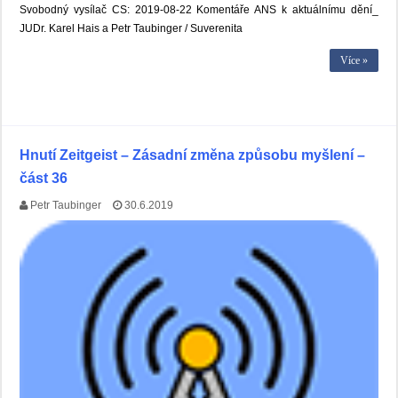
Svobodný vysílač CS: 2019-08-22 Komentáře ANS k aktuálnímu dění_
JUDr. Karel Hais a Petr Taubinger / Suverenita
Více »
Hnutí Zeitgeist – Zásadní změna způsobu myšlení –
část 36
Petr Taubinger
30.6.2019