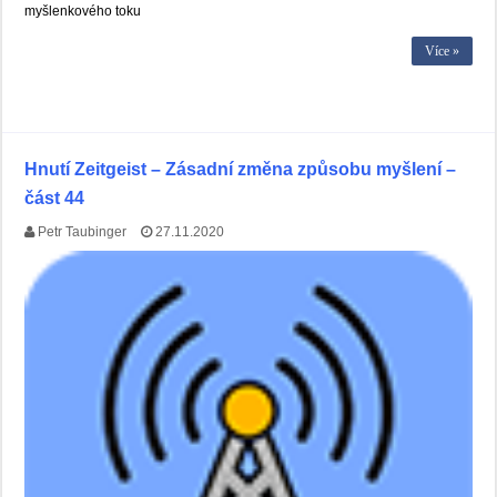
myšlenkového toku
Více »
Hnutí Zeitgeist – Zásadní změna způsobu myšlení –
část 44
Petr Taubinger
27.11.2020