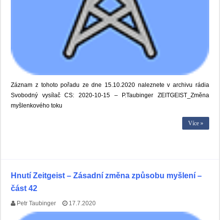
Záznam z tohoto pořadu ze dne 15.10.2020 naleznete v archivu rádia
Svobodný vysílač CS: 2020-10-15 – P.Taubinger ZEITGEIST_Změna
myšlenkového toku
Více »
Hnutí Zeitgeist – Zásadní změna způsobu myšlení –
část 42
Petr Taubinger
17.7.2020