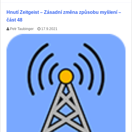
Hnutí Zeitgeist – Zásadní změna způsobu myšlení –
část 48
Petr Taubinger
17.9.2021