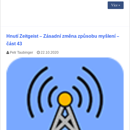
Více »
Hnutí Zeitgeist – Zásadní změna způsobu myšlení –
část 43
Petr Taubinger
22.10.2020