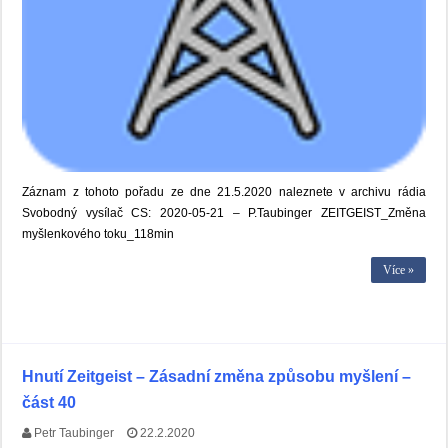
Záznam z tohoto pořadu ze dne 21.5.2020 naleznete v archivu rádia
Svobodný vysílač CS: 2020-05-21 – P.Taubinger ZEITGEIST_Změna
myšlenkového toku_118min
Více »
Hnutí Zeitgeist – Zásadní změna způsobu myšlení –
část 40
Petr Taubinger
22.2.2020