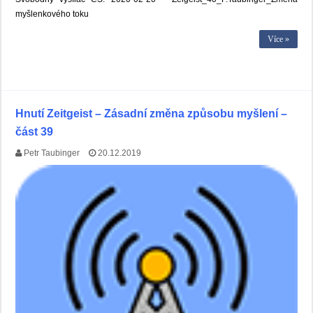
myšlenkového toku
Více »
Hnutí Zeitgeist – Zásadní změna způsobu myšlení –
část 39
Petr Taubinger
20.12.2019