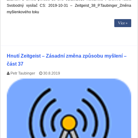
Svobodný vysílač CS: 2019-10-31 – Zeitgeist_38_P.Taubinger_Změna
myšlenkového toku
Více »
Hnutí Zeitgeist – Zásadní změna způsobu myšlení –
část 37
Petr Taubinger
30.8.2019