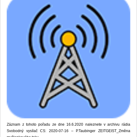
Záznam z tohoto pořadu ze dne 16.6.2020 naleznete v archivu rádia
Svobodný vysílač CS: 2020-07-16 – P.Taubinger ZEITGEIST_Změna