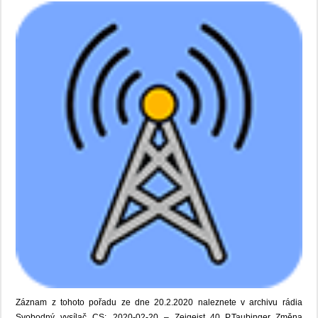
Záznam z tohoto pořadu ze dne 20.2.2020 naleznete v archivu rádia
Svobodný vysílač CS: 2020-02-20 – Zeigeist_40_P.Taubinger_Změna