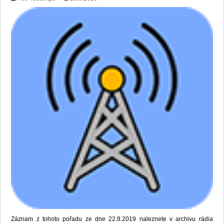
Záznam z tohoto pořadu ze dne 22.8.2019 naleznete v archivu rádia