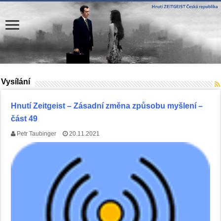
Vysílání
Hnutí Zeitgeist – Zásadní změna způsobu myšlení –
část 49
Petr Taubinger
20.11.2021