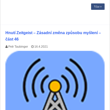
Více »
Hnutí Zeitgeist – Zásadní změna způsobu myšlení –
část 46
Petr Taubinger
16.4.2021