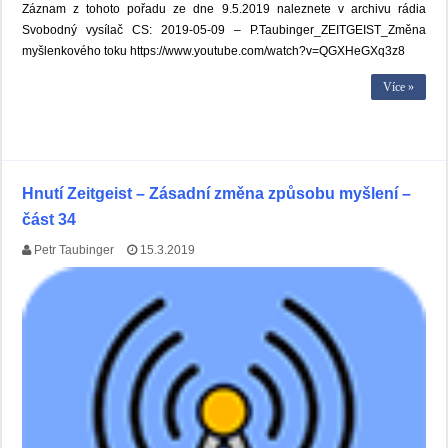
Záznam z tohoto pořadu ze dne 9.5.2019 naleznete v archivu rádia
Svobodný vysílač CS: 2019-05-09 – P.Taubinger_ZEITGEIST_Změna
myšlenkového toku https://www.youtube.com/watch?v=QGXHeGXq3z8
Více »
Hnutí Zeitgeist – Zásadní změna způsobu myšlení –
část 34
Petr Taubinger
15.3.2019