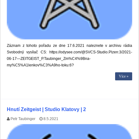
Záznam z tohoto pořadu ze dne 17.6.2021 naleznete v archivu rádia
Svobodný vysílač CS: https://odysee.com/@SVCS-Studio.Plzen:3/2021-
06-17—ZEITGEIST_P.Taubinger_Zm%C4%9Bna-
my%C5%A1lenkov%C3%A9ho-toku:6?
Více »
Hnutí Zeitgeist | Studio Klatovy | 2
Petr Taubinger
8.5.2021