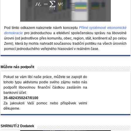
Pod tímto odkazem naleznete návrh konceptu
Přímé systémové ekonomické
demokracie
pro jednoduchou a efektivní společenskou správu na libovolné
úrovni (od jednotlivce přes komunitu, obec, region, stát, kontinent až po celou
Zemi), která by mohla nahradit současnou tradiční politiku na všech úrovních
pomocí jednoduchého veřejného hlasování v reálném čase.
Můžete nás podpořit
Pokud se vám líbí naše práce, můžete se zapojit do
tohoto typu aktivismu podle svého zájmu nebo nás
podpořit libovolnou finanční částkou zasláním na
bankovní účet:
35-4824350247/0100
Za jakoukoli Vaší pomoc nebo příspěvek velmi
děkujeme.
SHRNUTÍ 2 Dodatek