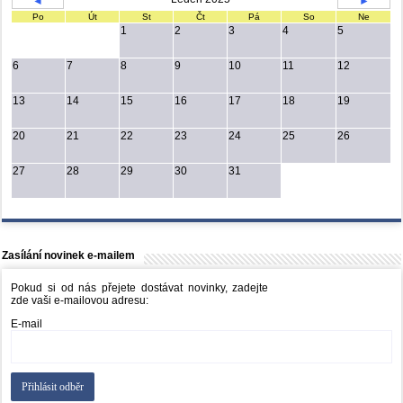
◄
►
Po
Út
St
Čt
Pá
So
Ne
1
2
3
4
5
6
7
8
9
10
11
12
13
14
15
16
17
18
19
20
21
22
23
24
25
26
27
28
29
30
31
Zasílání novinek e-mailem
Pokud si od nás přejete dostávat novinky, zadejte
zde vaši e-mailovou adresu:
E-mail