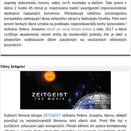
aspekty dokumentu, hororu, satiry, sci-fi, muzikálu a dalších. Tato práce o
délce 2 hodin 45 minut je inspirována tradicí avantgardní impresionistické
abstrakce napadající konvence. Představuje odlišnou sociologickou
perspektivu obklopující téma veřejného zdraví a blahobytu člověka. Film není
jenom fantazií, která vznikla na podkladu nejprodávanější knihy spisovatele /
režiséra Petera Josepha
Hnutí za nová lidská práva
z roku 2017 a která
rozšiřuje akademický obsah knihy do kreativnější podoby. Ale je také a
především vzdělávacím dílem založeným na současných vědeckých
poznatcích.
Filmy Zeitgeist
Kultovní filmová trilogie
ZEITGEIST
režiséra Petera Josepha, kterou někteří
považují za nejsledovanější filmovou sérii všech dob. První film byl v
počátcích odsouzen jako konspirační. Přesto během let autora kontaktovaly