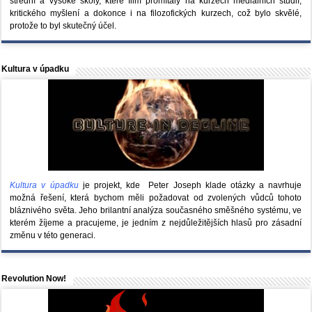
střední a vysoké školy, které film promítaly na kurzech mediálních studií,
kritického myšlení a dokonce i na filozofických kurzech, což bylo skvělé,
protože to byl skutečný účel.
Kultura v úpadku
Kultura v úpadku
je projekt, kde Peter Joseph klade otázky a navrhuje
možná řešení, která bychom měli požadovat od zvolených vůdců tohoto
bláznivého světa. Jeho brilantní analýza současného směšného systému, ve
kterém žíjeme a pracujeme, je jedním z nejdůležitějších hlasů pro zásadní
změnu v této generaci.
Revolution Now!