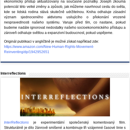
ekonomický přístup aktualizovaný na současné poznatky. Joseph zkoumá
potenciál této velké změny a způsob, jak můžeme navrhnout cestu do světa,
kde se lidská rodina stává skutečně udržitelnou. Kniha odhaluje zásadní
význam sjednoceného aktivismu usilujícího o překonání vrozené
nespravedlnosti našeho systému. Varuje před tím, co nastane, pokud
budeme nadále ignorovat nedostatky našeho socioekonomického přístupu a
zároveň odhaluje světlou a expanzivní budoucnost, pokud uspějeme.
Originál publikaci v angličtině je možné získat například zde:
https://www.amazon.com/New-Human-Rights-Movement-
Reinventing/dp/1942952651
Interreflections
InterReflections
je experimentální společenský komentovaný film.
Strukturálně je dílo žánrově smíšené a kombinuje tři vzájemné časové linie s