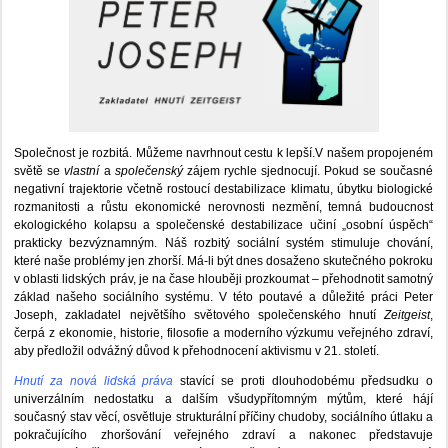
Společnost je rozbitá. Můžeme navrhnout cestu k lepší.V našem propojeném
světě se
vlastní
a
společenský
zájem rychle sjednocují. Pokud se současné
negativní trajektorie včetně rostoucí destabilizace klimatu, úbytku biologické
rozmanitosti a růstu ekonomické nerovnosti nezmění, temná budoucnost
ekologického kolapsu a společenské destabilizace učiní „osobní úspěch“
prakticky bezvýznamným. Náš rozbitý sociální systém stimuluje chování,
které naše problémy jen zhorší. Má-li být dnes dosaženo skutečného pokroku
v oblasti lidských práv, je na čase hlouběji prozkoumat – přehodnotit samotný
základ našeho sociálního systému. V této poutavé a důležité práci Peter
Joseph, zakladatel největšího světového společenského hnutí
Zeitgeist
,
čerpá z ekonomie, historie, filosofie a moderního výzkumu veřejného zdraví,
aby předložil odvážný důvod k přehodnocení aktivismu v 21. století.
Hnutí za nová lidská práva
stavící se proti dlouhodobému předsudku o
univerzálním nedostatku a dalším všudypřítomným mýtům, které hájí
současný stav věcí, osvětluje strukturální příčiny chudoby, sociálního útlaku a
pokračujícího zhoršování veřejného zdraví a nakonec představuje