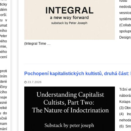
růstu
icky
nedost
stém
vesnice
orší.
systémů
ku v
(Coll
oumat
ního
spolup
eter
Design
vého
(Integral Time …
mie,
jného
ocení
roti
Pochopení kapitalistických kultistů, druhá část
lním
teré
23.7.2026
íčiny
Tržní 
cího
náborář
avuje
Kolaps
asné
elké
(3) Obr
u do
(4) In
ečně
nehoda
znam
(6) Sm
nání