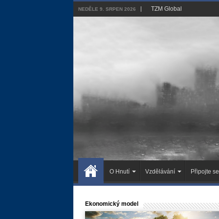
TZM Global
NEDĚLE 9. SRPEN 2026
O Hnutí
Vzdělávání
Připojte se
Ekonomický model