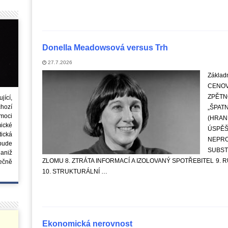
Donella Meadowsová versus Trh
27.7.2026
Základn
CENO
ZPĚTN
ící,
chozí
„ŠPAT
moci
(HRAN
ické
ÚSPĚŠ
tická
NEPR
 bude
SUBST
aniž
ZLOMU 8. ZTRÁTA INFORMACÍ A IZOLOVANÝ SPOTŘEBITEL 9. 
ečně
10. STRUKTURÁLNÍ …
Ekonomická nerovnost