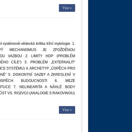
Více »
í systémově-vědecká kritika tržní mytologie. 1.
VÝ MECHANISMUS JE ZPOŽDĚNOU
OU VAZBOU 2. LIMITY HDP (PROBLÉM
NÉHO CÍLE“) 3. PROBLÉM „EXTERNALIT“
ICE SYSTÉMU) 4. ARCHETYP „ÚSPĚCH PRO
NÉ“ 5. DISKONTNÍ SAZBY A ZKRESLENÍ V
OSPĚCH BUDOUCNOSTI 6. MEZE
ITUCE 7. NELINEARITA A NÁHLÉ BODY
RŮST VS. ROZVOJ (ANALOGIE S RAKOVINOU)
Více »