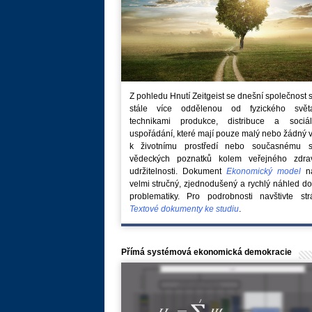
Z pohledu Hnutí Zeitgeist se dnešní společnost 
stále více oddělenou od fyzického svě
technikami produkce, distribuce a sociál
uspořádání, které mají pouze malý nebo žádný 
k životnímu prostředí nebo současnému s
vědeckých poznatků kolem veřejného zdra
udržitelnosti. Dokument
Ekonomický model
na
velmi stručný, zjednodušený a rychlý náhled do
problematiky. Pro podrobnosti navštivte str
Textové dokumenty ke studiu
.
Přímá systémová ekonomická demokracie