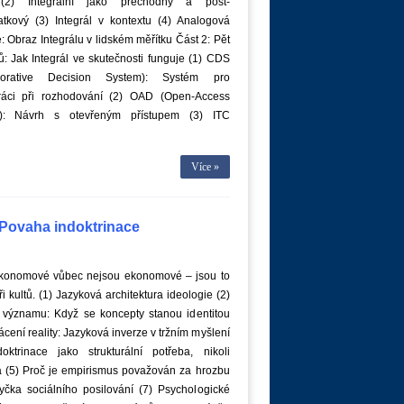
 (2) Integrální jako přechodný a post-
atkový (3) Integrál v kontextu (4) Analogová
: Obraz Integrálu v lidském měřítku Část 2: Pět
: Jak Integrál ve skutečnosti funguje (1) CDS
aborative Decision System): Systém pro
ráci při rozhodování (2) OAD (Open-Access
): Návrh s otevřeným přístupem (3) ITC
Více »
: Povaha indoktrinace
ekonomové vůbec nejsou ekonomové – jsou to
i kultů. (1) Jazyková architektura ideologie (2)
 významu: Když se koncepty stanou identitou
ácení reality: Jazyková inverze v tržním myšlení
doktrinace jako strukturální potřeba, nikoli
 (5) Proč je empirismus považován za hrozbu
yčka sociálního posilování (7) Psychologické