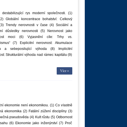
 destabilizující rys moderní společnosti. (1)
2) Globální koncentrace bohatství: Celkový
(3) Trendy nerovnosti v čase (4) Sociální a
tní důsledky nerovnosti (5) Nerovnost jako
nost moci (6) Vyjasnění cíle: Trhy vs.
alismus“ (7) Explicitní nerovnost: Akumulace
lu a sebeposilující výhoda (8) Implicitní
st: Strukturální výhoda nad rámec kapitálu (9)
Více »
žní ekonomie není ekonomikou. (1) Co vlastně
 ekonomika (2) Fatální zúžení disciplíny (3)
ečná pseudověda (4) Kult růstu (5) Odbornost
sahu (6) Ekonomie jako inženýrství (7) Proč