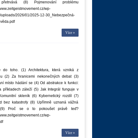
 přetrvává (8) Pojmenování problému
/www.zeitgeistmovement.cz/wp-
t/uploads/2026/01/2025-12-30_Nebezpečná-
věda.pdf
Více »
 do toho. (1) Architektura, která vzniká z
u (2) Za hranicemi nekonečných debat (3)
í místo hádání se (4) Od abstrakce k funkci:
 příkladech záleží (5) Jak Integrál funguje v
Komunitní skleník (6) Kybernetický rozdíl (7)
d bez katastrofy (8) Upřímně uznaná vážná
a (9) Proč se o to pokoušet právě teď?
/www.zeitgeistmovement.cz/wp-
df
Více »