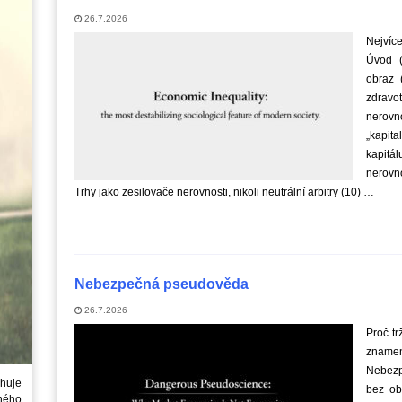
26.7.2026
Nejvíce
Úvod (
obraz 
zdravo
nerov
„kapit
kapitá
nerovno
Trhy jako zesilovače nerovnosti, nikoli neutrální arbitry (10) …
Nebezpečná pseudověda
26.7.2026
Proč tr
znamená
Nebezp
huje
bez ob
ného