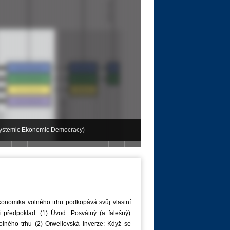
Systemic Ekonomic Democracy)
6 | Atény
Část III | Z-Day 2015 | Berlin
dy
konomika volného trhu podkopává svůj vlastní
í předpoklad. (1) Úvod: Posvátný (a falešný)
olného trhu (2) Orwellovská inverze: Když se