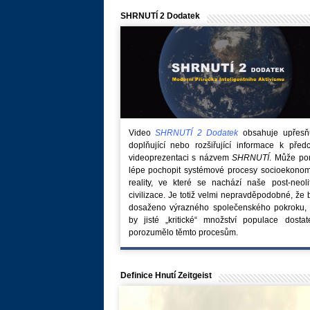
SHRNUTÍ 2 Dodatek
Video
SHRNUTÍ 2 Dodatek
obsahuje upřesňuj
doplňující nebo rozšiřující informace k před
videoprezentaci s názvem
SHRNUTÍ
. Může po
lépe pochopit systémové procesy socioekonom
reality, ve které se nachází naše post-neoli
civilizace. Je totiž velmi nepravděpodobné, že
dosaženo výrazného společenského pokroku, 
by jisté „kritické“ množství populace dostat
porozumělo těmto procesům.
Definice Hnutí Zeitgeist