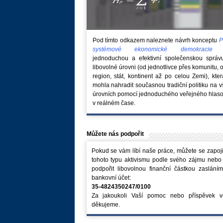
Pod tímto odkazem naleznete návrh konceptu
P
systémové ekonomické demokraci
jednoduchou a efektivní společenskou správ
libovolné úrovni (od jednotlivce přes komunitu, 
region, stát, kontinent až po celou Zemi), kte
mohla nahradit současnou tradiční politiku na 
úrovních pomocí jednoduchého veřejného hlaso
v reálném čase.
Můžete nás podpořit
Pokud se vám líbí naše práce, můžete se zapoji
tohoto typu aktivismu podle svého zájmu nebo
podpořit libovolnou finanční částkou zaslání
bankovní účet:
35-4824350247/0100
Za jakoukoli Vaší pomoc nebo příspěvek v
děkujeme.