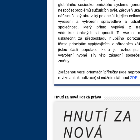
globálního socioekonomického systému generu
nespočet problémů sužujících svět. Zároveň uk
náš současný obrovský potenciál k jejich celk
vyřešení a vytvoření spravedlivé a udržit
společnosti, který přímo vyplývá z na
vědeckotechnických schopností. To vše se 
uskutečnit za předpokladu hlubšího porozu
těmto principům vyplývajících z přírodních z
jistou části populace, která je rozhodující
vytvoření hybné síly této zásadní společe
změny.
Zkrácenou verzi orientační příručky (kde nepro
revize ani aktualizace) si můžete stáhnout
ZDE
.
Hnutí za nová lidská práva