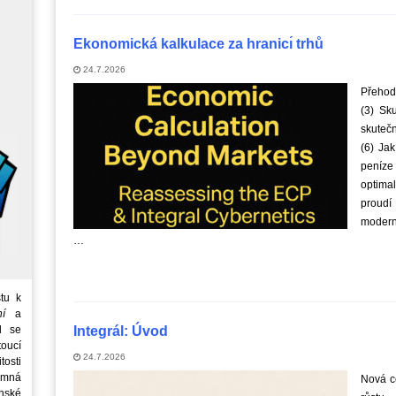
Ekonomická kalkulace za hranicı́ trhů
24.7.2026
Přehodn
(3) Sk
skutečn
(6) Jak
peníze
optimal
proudí
moderní
…
tu k
ní
a
d se
Integrál: Úvod
oucí
24.7.2026
tosti
emná
Nová ce
nské