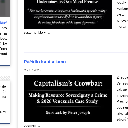
ideál
konkur
systém 
to výs
římé
morální
e
pro
systému, který …
u na
obec,
rá by
všech
vání
Páčidlo kapitalismu
27.7.2026
Zneuct
Venezue
t do
Jak se 
 nás
impéri
m na
Přecho
opuštěn
elmi
jako z
zdrojů 
obvinění …