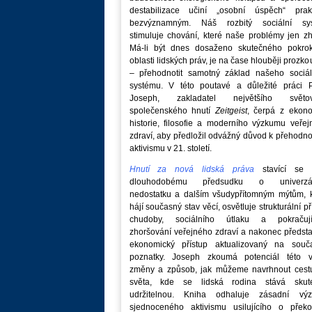
destabilizace učiní „osobní úspěch“ prakt
bezvýznamným. Náš rozbitý sociální sy
stimuluje chování, které naše problémy jen zh
Má-li být dnes dosaženo skutečného pokro
oblasti lidských práv, je na čase hlouběji prozk
– přehodnotit samotný základ našeho sociál
systému. V této poutavé a důležité práci P
Joseph, zakladatel největšího světo
společenského hnutí
Zeitgeist
, čerpá z ekono
historie, filosofie a moderního výzkumu veře
zdraví, aby předložil odvážný důvod k přehodn
aktivismu v 21. století.
Hnutí za nová lidská práva
stavící se p
dlouhodobému předsudku o univerzá
nedostatku a dalším všudypřítomným mýtům, k
hájí současný stav věcí, osvětluje strukturální př
chudoby, sociálního útlaku a pokračují
zhoršování veřejného zdraví a nakonec předst
ekonomický přístup aktualizovaný na souč
poznatky. Joseph zkoumá potenciál této v
změny a způsob, jak můžeme navrhnout cest
světa, kde se lidská rodina stává skut
udržitelnou. Kniha odhaluje zásadní vý
sjednoceného aktivismu usilujícího o překo