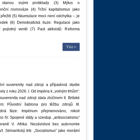
y stanou svými protiklady (3) Mýtus o
enční rovnováze (4) Tržní kapitalismus jako
přežití (5) Akumulace moci není odchylka – je
ledek (6) Demokratická iluze: Regulace jako
 pojistný ventil (7) Past aktivistů: Reforma
Více »
ění suverenity nad zdroji a případová studie
ly z roku 2026. I. Od impéria k „volným trhům“:
suverenita nad zdroji stala zločinem II. Britské
um: Původní šablona pro těžbu zdrojů III.
dná fáze: Impérium přejmenováno, nikoli
o IV. Spojené státy a vzestup „antisocialismu“
braně V. Afrika: Nezávislost bez autonomie
VI. Sémantický trik: „Socialismus“ jako morální