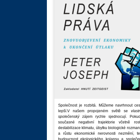
Společnost je rozbitá. Můžeme navrhnout ces
lepší.V našem propojeném světě se
vlast
společenský
zájem rychle sjednocují. Poku
současné negativní trajektorie včetně rost
destabilizace klimatu, úbytku biologické rozmani
a růstu ekonomické nerovnosti nezmění, t
budoucnost ekologického kolapsu a společe