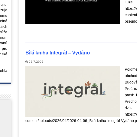
iluze
jící
https:/
azuje
conten
ovému
elné
pseudo
šich
může
mění
ákonů
 pro
Bı́lá kniha Integrál – Vydáno
nské
25.7.2026
Pojďme
běhla
obchod
Budován
Proč na
praxi: 
Přecho
rizik
https:/
content/uploads/2026/04/2026-04-06_Bílá-kniha-Integrál-Vydáno.p