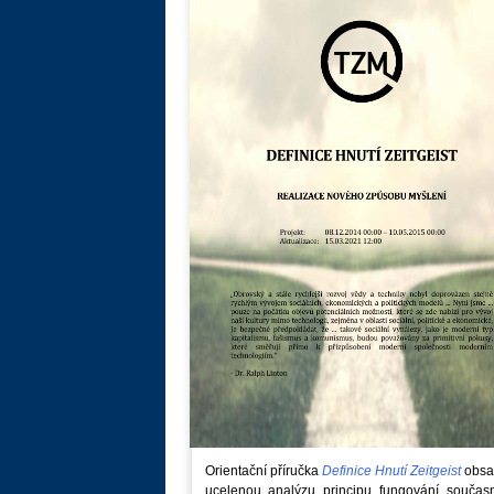
Orientační příručka
Definice Hnutí Zeitgeist
obsa
ucelenou analýzu principu fungování součas