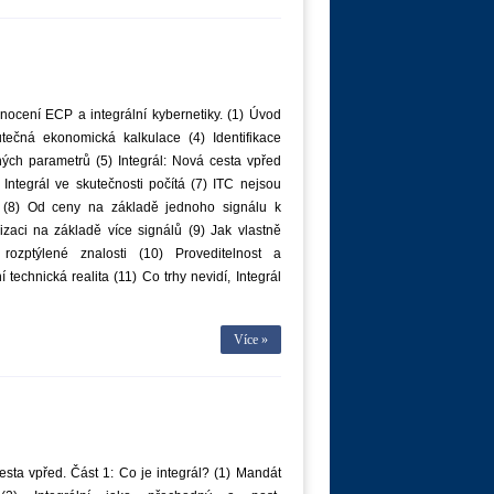
ocení ECP a integrální kybernetiky. (1) Úvod
utečná ekonomická kalkulace (4) Identifikace
ých parametrů (5) Integrál: Nová cesta vpřed
 Integrál ve skutečnosti počítá (7) ITC nejsou
 (8) Od ceny na základě jednoho signálu k
izaci na základě více signálů (9) Jak vlastně
 rozptýlené znalosti (10) Proveditelnost a
 technická realita (11) Co trhy nevidí, Integrál
Více »
sta vpřed. Část 1: Co je integrál? (1) Mandát