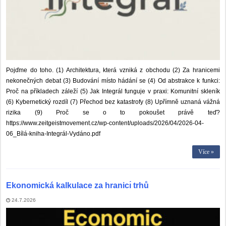
Pojďme do toho. (1) Architektura, která vzniká z obchodu (2) Za hranicemi
nekonečných debat (3) Budování místo hádání se (4) Od abstrakce k funkci:
Proč na příkladech záleží (5) Jak Integrál funguje v praxi: Komunitní skleník
(6) Kybernetický rozdíl (7) Přechod bez katastrofy (8) Upřímně uznaná vážná
rizika (9) Proč se o to pokoušet právě teď?
https://www.zeitgeistmovement.cz/wp-content/uploads/2026/04/2026-04-
06_Bílá-kniha-Integrál-Vydáno.pdf
Více »
Ekonomická kalkulace za hranicı́ trhů
24.7.2026