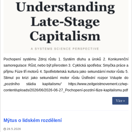
Pochopení systému Zdroj růstu 1. Systém dluhu a úroků 2. Konkurenční
samoregulace: Růst, nebo být přerosten 3. Cyklická spotřeba: Smyčka práce a
příjmu Fúze tří motorů 4. Spotřebitelská kultura jako sekundární motor růstu 5.
Stimul po krizi jako sekundární motor růstu Ústřední rozpor Vstupte do
„pozdního stádia kapitalismu“ https://www.zeitgeistmovement.cz/wp-
content/uploads/2026/06/2026-06-27_Pochopení-pozdní-fáze-kapitalismu.pdf
Více »
Mýtus o lidském rozdělení
28.5.2026