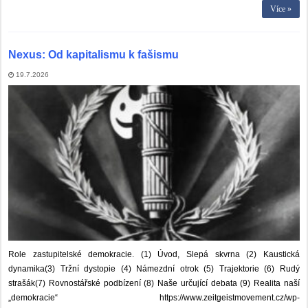
Více »
Nexus: Od kapitalismu k fašismu
19.7.2026
Role zastupitelské demokracie. (1) Úvod, Slepá skvrna (2) Kaustická
dynamika(3) Tržní dystopie (4) Námezdní otrok (5) Trajektorie (6) Rudý
strašák(7) Rovnostářské podbízení (8) Naše určující debata (9) Realita naší
„demokracie“ https://www.zeitgeistmovement.cz/wp-