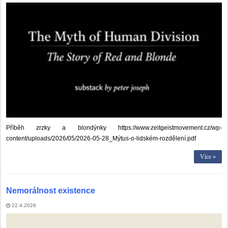
Příběh zrzky a blondýnky https://www.zeitgeistmovement.cz/wp-
content/uploads/2026/05/2026-05-28_Mýtus-o-lidském-rozdělení.pdf
Více »
Nemorálnost existence
22.4.2026