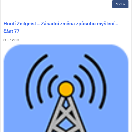
Více »
Hnutí Zeitgeist – Zásadní změna způsobu myšlení –
část 77
3.7.2026