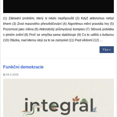
(1) Základní problém, který si nikdo nepřipouští (2) Když aktivismus nebyl
trhem (3) Zrod masového přesvědčování (4) Algoritmus mění pravidla hry (5)
Pozornost jako měna (6) Aktivistický průmyslový komplex (7) Stínová pobídka
v plném znění (8) Proč se smyčka sama stabilizuje (9) Co to udělá s kulturou
(10) Otázka, nad kterou stojí za to se zamyslet (11) Past vědomí (12) …
Více »
Funkčnı́ demokracie
28.3.2026