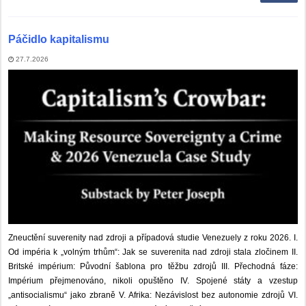
Páčidlo kapitalismu
27.7.2026
Zneuctění suverenity nad zdroji a případová studie Venezuely z roku 2026. I.
Od impéria k „volným trhům“: Jak se suverenita nad zdroji stala zločinem II.
Britské impérium: Původní šablona pro těžbu zdrojů III. Přechodná fáze:
Impérium přejmenováno, nikoli opuštěno IV. Spojené státy a vzestup
„antisocialismu“ jako zbraně V. Afrika: Nezávislost bez autonomie zdrojů VI.