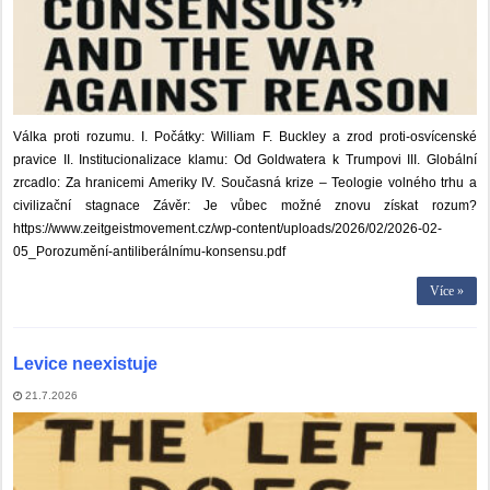
Válka proti rozumu. I. Počátky: William F. Buckley a zrod proti-osvícenské
pravice II. Institucionalizace klamu: Od Goldwatera k Trumpovi III. Globální
zrcadlo: Za hranicemi Ameriky IV. Současná krize – Teologie volného trhu a
civilizační stagnace Závěr: Je vůbec možné znovu získat rozum?
https://www.zeitgeistmovement.cz/wp-content/uploads/2026/02/2026-02-
05_Porozumění-antiliberálnímu-konsensu.pdf
Více »
Levice neexistuje
21.7.2026