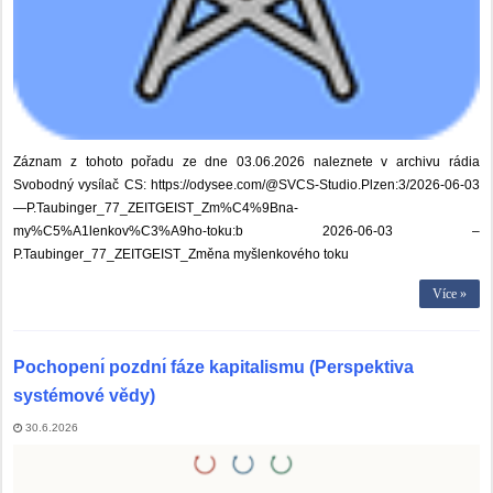
Záznam z tohoto pořadu ze dne 03.06.2026 naleznete v archivu rádia
Svobodný vysílač CS: https://odysee.com/@SVCS-Studio.Plzen:3/2026-06-03
—P.Taubinger_77_ZEITGEIST_Zm%C4%9Bna-
my%C5%A1lenkov%C3%A9ho-toku:b 2026-06-03 –
P.Taubinger_77_ZEITGEIST_Změna myšlenkového toku
Více »
Pochopenı́ pozdnı́ fáze kapitalismu (Perspektiva
systémové vědy)
30.6.2026