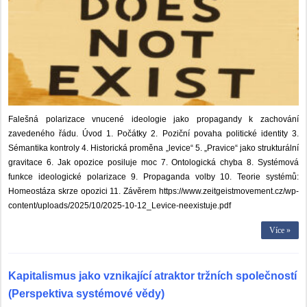
Falešná polarizace vnucené ideologie jako propagandy k zachování
zavedeného řádu. Úvod 1. Počátky 2. Poziční povaha politické identity 3.
Sémantika kontroly 4. Historická proměna „levice“ 5. „Pravice“ jako strukturální
gravitace 6. Jak opozice posiluje moc 7. Ontologická chyba 8. Systémová
funkce ideologické polarizace 9. Propaganda volby 10. Teorie systémů:
Homeostáza skrze opozici 11. Závěrem https://www.zeitgeistmovement.cz/wp-
content/uploads/2025/10/2025-10-12_Levice-neexistuje.pdf
Více »
Kapitalismus jako vznikající atraktor tržních společností
(Perspektiva systémové vědy)