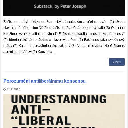
Fašismus nebyl nikdy poražen – byl absorbován a přejmenován. (1) Úvod:
Návrat známého stínu (2) Zrod fašismu: Zraněná modernita Itálie (3) Od hnutí
k režimu: Vznik totalitního mýtu (4) Fašismus a kapitalismus: Iluze „třetí cesty“
(5) Ideologické jádro: Jednota skrze vyloučení (6) Fašismus jako systémový
reflex (7) Kulturní a psychologické základy (8) Moderní ozvěna: Neofašismus
a tržní autoritářství (9) Kauzalita …
Více »
Porozuměnı́ antiliberálnı́mu konsensu
21.7.2026