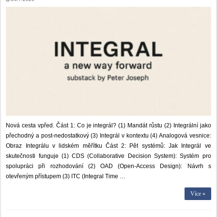
Nová cesta vpřed. Část 1: Co je integrál? (1) Mandát růstu (2) Integrální jako
přechodný a post-nedostatkový (3) Integrál v kontextu (4) Analogová vesnice:
Obraz Integrálu v lidském měřítku Část 2: Pět systémů: Jak Integrál ve
skutečnosti funguje (1) CDS (Collaborative Decision System): Systém pro
spolupráci při rozhodování (2) OAD (Open-Access Design): Návrh s
otevřeným přístupem (3) ITC (Integral Time …
Více »