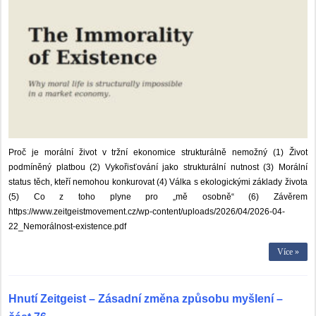
Proč je morální život v tržní ekonomice strukturálně nemožný (1) Život
podmíněný platbou (2) Vykořisťování jako strukturální nutnost (3) Morální
status těch, kteří nemohou konkurovat (4) Válka s ekologickými základy života
(5) Co z toho plyne pro „mě osobně“ (6) Závěrem
https://www.zeitgeistmovement.cz/wp-content/uploads/2026/04/2026-04-
22_Nemorálnost-existence.pdf
Více »
Hnutí Zeitgeist – Zásadní změna způsobu myšlení –