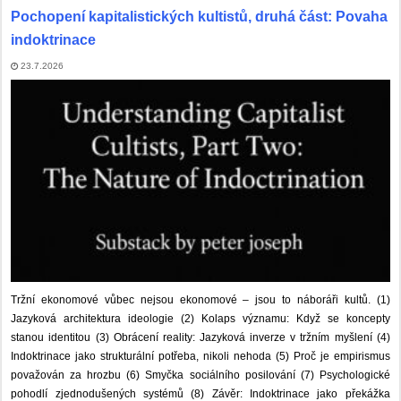
Pochopení kapitalistických kultistů, druhá část: Povaha
indoktrinace
23.7.2026
Tržní ekonomové vůbec nejsou ekonomové – jsou to náboráři kultů. (1)
Jazyková architektura ideologie (2) Kolaps významu: Když se koncepty
stanou identitou (3) Obrácení reality: Jazyková inverze v tržním myšlení (4)
Indoktrinace jako strukturální potřeba, nikoli nehoda (5) Proč je empirismus
považován za hrozbu (6) Smyčka sociálního posilování (7) Psychologické
pohodlí zjednodušených systémů (8) Závěr: Indoktrinace jako překážka