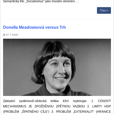
Sémantický trik: „Socialismus“ jako morální obvinění …
Více »
Donella Meadowsová versus Trh
27.7.2026
Základní systémově-vědecká kritika tržní mytologie. 1. CENOVÝ
MECHANISMUS JE ZPOŽDĚNOU ZPĚTNOU VAZBOU 2. LIMITY HDP
(PROBLÉM „ŠPATNÉHO CÍLE“) 3. PROBLÉM „EXTERNALIT“ (HRANICE