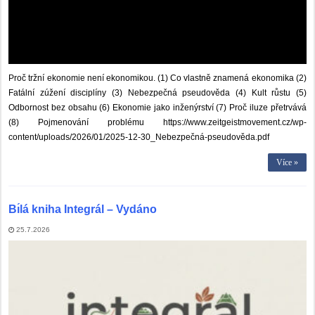
Proč tržní ekonomie není ekonomikou. (1) Co vlastně znamená ekonomika (2)
Fatální zúžení disciplíny (3) Nebezpečná pseudověda (4) Kult růstu (5)
Odbornost bez obsahu (6) Ekonomie jako inženýrství (7) Proč iluze přetrvává
(8) Pojmenování problému https://www.zeitgeistmovement.cz/wp-
content/uploads/2026/01/2025-12-30_Nebezpečná-pseudověda.pdf
Více »
Bı́lá kniha Integrál – Vydáno
25.7.2026