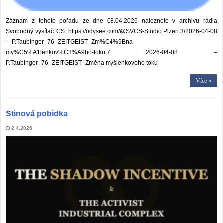
Záznam z tohoto pořadu ze dne 08.04.2026 naleznete v archivu rádia
Svobodný vysílač CS: https://odysee.com/@SVCS-Studio.Plzen:3/2026-04-08
—P.Taubinger_76_ZEITGEIST_Zm%C4%9Bna-
my%C5%A1lenkov%C3%A9ho-toku:7 2026-04-08 –
P.Taubinger_76_ZEITGEIST_Změna myšlenkového toku
Více »
Stı́nová pobı́dka
2.4.2026