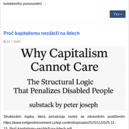
kolektivního porozumění …
Více »
Proč kapitalismu nezáleží na lidech
23.7.2026
Strukturální logika, která penalizuje osoby se zdravotním postižením.
https://www.zeitgeistmovement.cz/wp-content/uploads/2025/11/2025-11-
23_Proč-kapitalismu-nezáleží-na-lidech.pdf