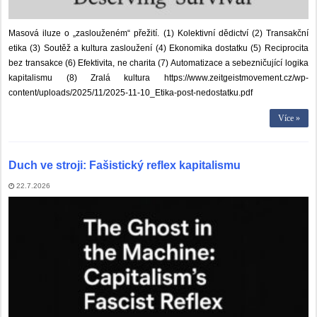
Masová iluze o „zaslouženém“ přežití. (1) Kolektivní dědictví (2) Transakční
etika (3) Soutěž a kultura zasloužení (4) Ekonomika dostatku (5) Reciprocita
bez transakce (6) Efektivita, ne charita (7) Automatizace a sebezničující logika
kapitalismu (8) Zralá kultura https://www.zeitgeistmovement.cz/wp-
content/uploads/2025/11/2025-11-10_Etika-post-nedostatku.pdf
Více »
Duch ve stroji: Fašistický reflex kapitalismu
22.7.2026