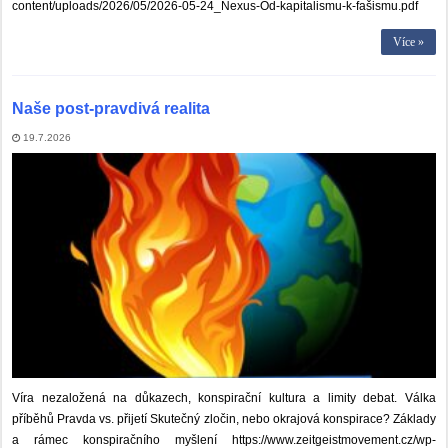
content/uploads/2026/05/2026-05-24_Nexus-Od-kapitalismu-k-fašismu.pdf
Více »
Naše post-pravdivá realita
19.7.2026
Víra nezaložená na důkazech, konspirační kultura a limity debat. Válka
příběhů Pravda vs. přijetí Skutečný zločin, nebo okrajová konspirace? Základy
a rámec konspiračního myšlení https://www.zeitgeistmovement.cz/wp-