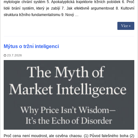
mytologie chrání systém 5. Apokalyptická trajektorie tržních pobídek 6. Proč
lidé brání systém, který je zabíjí 7. Jak efektivně argumentovat 8. Kultovní
struktura tržního fundamentalismu 9. Nový …
Více »
Mýtus o tržnı́ inteligenci
23.7.2026
Proč cena není moudrost, ale ozvěna chaosu. (1) Původ falešného boha (2)