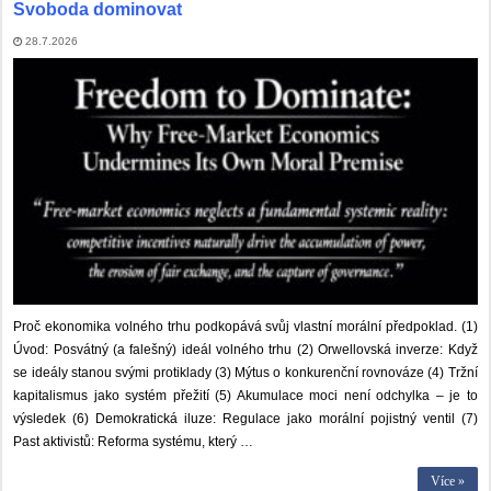
Svoboda dominovat
28.7.2026
Proč ekonomika volného trhu podkopává svůj vlastní morální předpoklad. (1)
Úvod: Posvátný (a falešný) ideál volného trhu (2) Orwellovská inverze: Když
se ideály stanou svými protiklady (3) Mýtus o konkurenční rovnováze (4) Tržní
kapitalismus jako systém přežití (5) Akumulace moci není odchylka – je to
výsledek (6) Demokratická iluze: Regulace jako morální pojistný ventil (7)
Past aktivistů: Reforma systému, který …
Více »