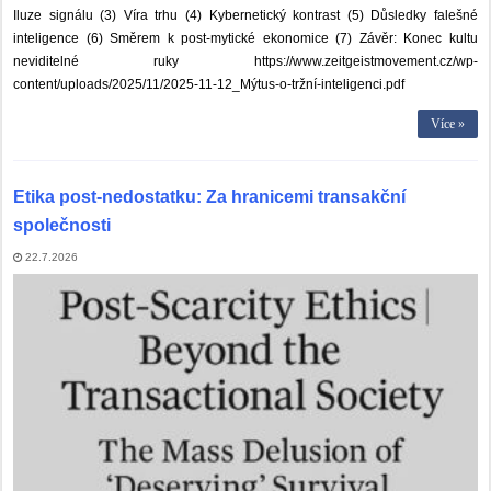
Iluze signálu (3) Víra trhu (4) Kybernetický kontrast (5) Důsledky falešné
inteligence (6) Směrem k post-mytické ekonomice (7) Závěr: Konec kultu
neviditelné ruky https://www.zeitgeistmovement.cz/wp-
content/uploads/2025/11/2025-11-12_Mýtus-o-tržní-inteligenci.pdf
Více »
Etika post-nedostatku: Za hranicemi transakční
společnosti
22.7.2026