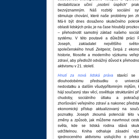
destabilizace učiní „osobní úspěch“ prakt
bezvýznamným. Náš rozbitý sociální sy
stimuluje chování, které naše problémy jen zh
Má-li být dnes dosaženo skutečného pokro
oblasti lidských práv, je na čase hlouběji prozk
– přehodnotit samotný základ našeho sociál
systému. V této poutavé a důležité práci P
Joseph, zakladatel největšího světo
společenského hnutí
Zeitgeist
, čerpá z ekono
historie, filosofie a moderního výzkumu veře
zdraví, aby předložil odvážný důvod k přehodn
aktivismu v 21. století.
Hnutí za nová lidská práva
stavící se p
dlouhodobému předsudku o univerzá
nedostatku a dalším všudypřítomným mýtům, k
hájí současný stav věcí, osvětluje strukturální př
chudoby, sociálního útlaku a pokračují
zhoršování veřejného zdraví a nakonec předst
ekonomický přístup aktualizovaný na souč
poznatky. Joseph zkoumá potenciál této v
změny a způsob, jak můžeme navrhnout cest
světa, kde se lidská rodina stává skut
udržitelnou. Kniha odhaluje zásadní vý
sjednoceného aktivismu usilujícího o překo