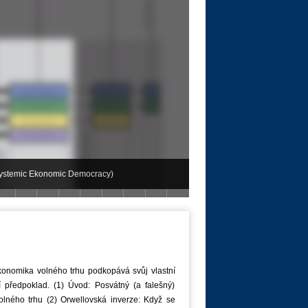
Systemic Ekonomic Democracy)
6 | Atény
Část III | Z-Day 2015 | Berlin
dy
konomika volného trhu podkopává svůj vlastní
í předpoklad. (1) Úvod: Posvátný (a falešný)
olného trhu (2) Orwellovská inverze: Když se