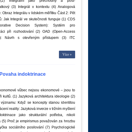
 (2) Integrální jako přechodný a post-
atkový (3) Integrál v kontextu (4) Analogová
: Obraz Integrálu v lidském měřítku Část 2: Pět
: Jak Integrál ve skutečnosti funguje (1) CDS
aborative Decision System): Systém pro
ráci při rozhodování (2) OAD (Open-Access
): Návrh s otevřeným přístupem (3) ITC
Více »
: Povaha indoktrinace
ekonomové vůbec nejsou ekonomové – jsou to
i kultů. (1) Jazyková architektura ideologie (2)
 významu: Když se koncepty stanou identitou
ácení reality: Jazyková inverze v tržním myšlení
doktrinace jako strukturální potřeba, nikoli
 (5) Proč je empirismus považován za hrozbu
yčka sociálního posilování (7) Psychologické