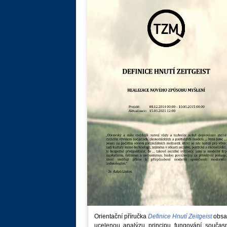
Orientační příručka
Definice Hnutí Zeitgeist
obsa
ucelenou analýzu principu fungování součas