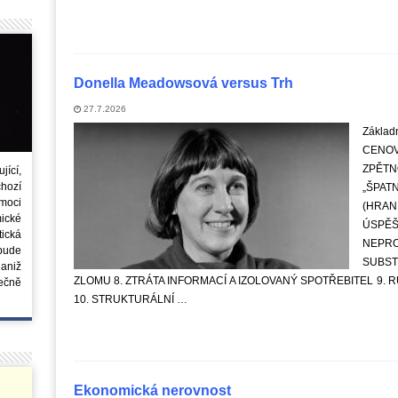
Donella Meadowsová versus Trh
27.7.2026
Základn
CENO
ZPĚTN
ící,
chozí
„ŠPAT
moci
(HRAN
ické
ÚSPĚŠ
tická
NEPR
 bude
SUBST
aniž
ZLOMU 8. ZTRÁTA INFORMACÍ A IZOLOVANÝ SPOTŘEBITEL 9. 
ečně
10. STRUKTURÁLNÍ …
Ekonomická nerovnost