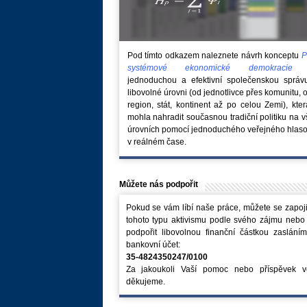
Pod tímto odkazem naleznete návrh konceptu
P
systémové ekonomické demokraci
jednoduchou a efektivní společenskou správ
libovolné úrovni (od jednotlivce přes komunitu, 
region, stát, kontinent až po celou Zemi), kte
mohla nahradit současnou tradiční politiku na 
úrovních pomocí jednoduchého veřejného hlaso
v reálném čase.
Můžete nás podpořit
Pokud se vám líbí naše práce, můžete se zapoji
tohoto typu aktivismu podle svého zájmu nebo
podpořit libovolnou finanční částkou zaslání
bankovní účet:
35-4824350247/0100
Za jakoukoli Vaší pomoc nebo příspěvek v
děkujeme.