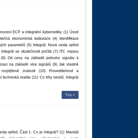
ocení ECP a integrální kybernetiky. (1) Úvod
utečná ekonomická kalkulace (4) Identifikace
ých parametrů (5) Integrál: Nová cesta vpřed
 Integrál ve skutečnosti počítá (7) ITC nejsou
 (8) Od ceny na základě jednoho signálu k
izaci na základě více signálů (9) Jak vlastně
 rozptýlené znalosti (10) Proveditelnost a
 technická realita (11) Co trhy nevidí, Integrál
Více »
sta vpřed. Část 1: Co je integrál? (1) Mandát