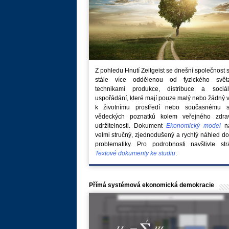
Z pohledu Hnutí Zeitgeist se dnešní společnost 
stále více oddělenou od fyzického svě
technikami produkce, distribuce a sociál
uspořádání, které mají pouze malý nebo žádný 
k životnímu prostředí nebo současnému s
vědeckých poznatků kolem veřejného zdra
udržitelnosti. Dokument
Ekonomický model
na
velmi stručný, zjednodušený a rychlý náhled do
problematiky. Pro podrobnosti navštivte str
Textové dokumenty ke studiu
.
Přímá systémová ekonomická demokracie