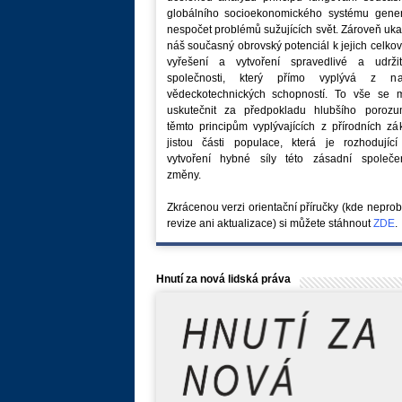
globálního socioekonomického systému generu
nespočet problémů sužujících svět. Zároveň uk
náš současný obrovský potenciál k jejich celk
vyřešení a vytvoření spravedlivé a udržit
společnosti, který přímo vyplývá z na
vědeckotechnických schopností. To vše se 
uskutečnit za předpokladu hlubšího porozu
těmto principům vyplývajících z přírodních z
jistou části populace, která je rozhodující
vytvoření hybné síly této zásadní společe
změny.
Zkrácenou verzi orientační příručky (kde nepro
revize ani aktualizace) si můžete stáhnout
ZDE
.
Hnutí za nová lidská práva