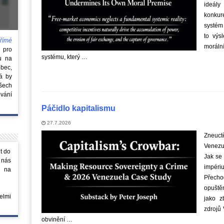
ideál
konkur
systém 
to výs
římé
morální
e
pro
systému, který …
u na
obec,
rá by
všech
vání
Páčidlo kapitalismu
27.7.2026
Zneuct
Venezue
t do
Jak se 
 nás
impéri
m na
Přecho
opuštěn
elmi
jako z
zdrojů 
obvinění …