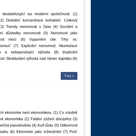
 destabilizující rys moderní společnosti. (1)
2) Globální koncentrace bohatství: Celkový
(3) Trendy nerovnosti v čase (4) Sociální a
tní důsledky nerovnosti (5) Nerovnost jako
nost moci (6) Vyjasnění cíle: Trhy vs.
alismus“ (7) Explicitní nerovnost: Akumulace
lu a sebeposilující výhoda (8) Implicitní
st: Strukturální výhoda nad rámec kapitálu (9)
Více »
žní ekonomie není ekonomikou. (1) Co vlastně
 ekonomika (2) Fatální zúžení disciplíny (3)
ečná pseudověda (4) Kult růstu (5) Odbornost
sahu (6) Ekonomie jako inženýrství (7) Proč