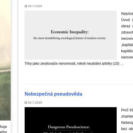
26.7.2026
Nejvíce
Úvod (
obraz 
zdravo
nerov
„kapit
kapitá
nerovno
Trhy jako zesilovače nerovnosti, nikoli neutrální arbitry (10) …
Nebezpečná pseudověda
26.7.2026
Proč tr
znamená
Nebezp
huje
bez ob
ného