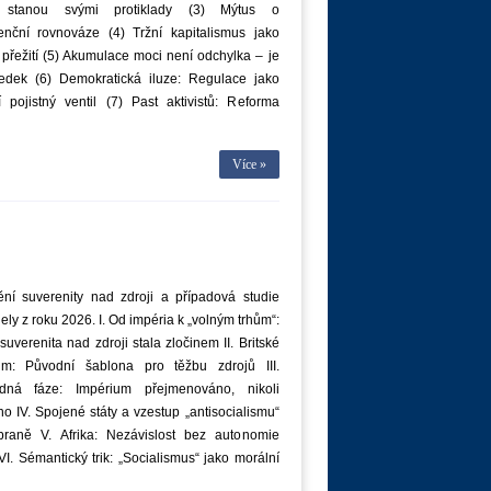
y stanou svými protiklady (3) Mýtus o
enční rovnováze (4) Tržní kapitalismus jako
přežití (5) Akumulace moci není odchylka – je
ledek (6) Demokratická iluze: Regulace jako
 pojistný ventil (7) Past aktivistů: Reforma
Více »
ění suverenity nad zdroji a případová studie
ly z roku 2026. I. Od impéria k „volným trhům“:
suverenita nad zdroji stala zločinem II. Britské
um: Původní šablona pro těžbu zdrojů III.
dná fáze: Impérium přejmenováno, nikoli
o IV. Spojené státy a vzestup „antisocialismu“
braně V. Afrika: Nezávislost bez autonomie
VI. Sémantický trik: „Socialismus“ jako morální