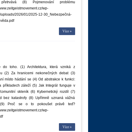
 přetrvává (8) Pojmenování problému
/www.zeitgeistmovement.cz/wp-
t/uploads/2026/01/2025-12-30_Nebezpečná-
věda.pdf
Více »
 do toho. (1) Architektura, která vzniká z
u (2) Za hranicemi nekonečných debat (3)
í místo hádání se (4) Od abstrakce k funkci:
 příkladech záleží (5) Jak Integrál funguje v
Komunitní skleník (6) Kybernetický rozdíl (7)
d bez katastrofy (8) Upřímně uznaná vážná
a (9) Proč se o to pokoušet právě teď?
/www.zeitgeistmovement.cz/wp-
df
Více »