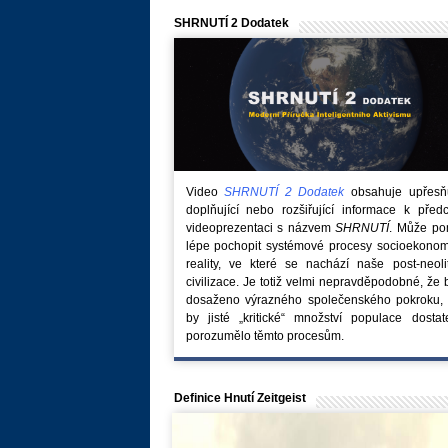
SHRNUTÍ 2 Dodatek
Video
SHRNUTÍ 2 Dodatek
obsahuje upřesňuj
doplňující nebo rozšiřující informace k před
videoprezentaci s názvem
SHRNUTÍ
. Může po
lépe pochopit systémové procesy socioekonom
reality, ve které se nachází naše post-neoli
civilizace. Je totiž velmi nepravděpodobné, že
dosaženo výrazného společenského pokroku, 
by jisté „kritické“ množství populace dostat
porozumělo těmto procesům.
Definice Hnutí Zeitgeist