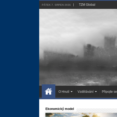
TZM Global
PÁTEK 7. SRPEN 2026
O Hnutí
Vzdělávání
Připojte se
Ekonomický model