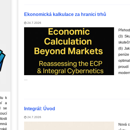
Ekonomická kalkulace za hranicı́ trhů
24.7.2026
Přehodn
(3) Sk
skutečn
(6) Jak
peníze
optimal
proudí
moderní
…
tu k
ní
a
d se
Integrál: Úvod
oucí
24.7.2026
tosti
emná
Nová ce
nské