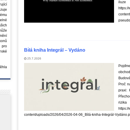
iluze
jící
https:/
azuje
conten
ovému
elné
pseudo
šich
může
mění
ákonů
 pro
Bı́lá kniha Integrál – Vydáno
nské
25.7.2026
Pojďme
běhla
obchod
Budován
Proč na
praxi: 
Přecho
rizik
https:/
content/uploads/2026/04/2026-04-06_Bílá-kniha-Integrál-Vydáno.p