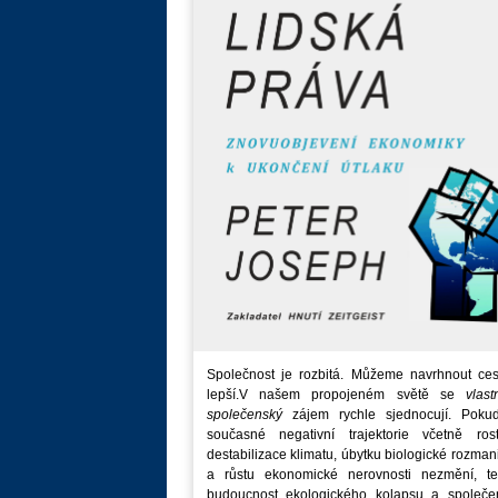
Společnost je rozbitá. Můžeme navrhnout ces
lepší.V našem propojeném světě se
vlast
společenský
zájem rychle sjednocují. Poku
současné negativní trajektorie včetně rost
destabilizace klimatu, úbytku biologické rozmani
a růstu ekonomické nerovnosti nezmění, t
budoucnost ekologického kolapsu a společe