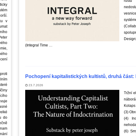
růstu
icky
nedost
stém
vesnice
orší.
systémů
ku v
(Coll
oumat
ního
spolup
eter
Design
vého
(Integral Time …
mie,
jného
ocení
roti
Pochopení kapitalistických kultistů, druhá část
lním
teré
23.7.2026
íčiny
Tržní 
cího
náborář
avuje
Kolaps
asné
elké
(3) Obr
u do
(4) In
ečně
nehoda
znam
(6) Sm
nání