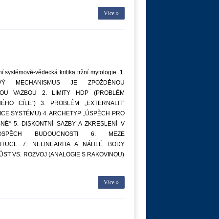
Více »
í systémově-vědecká kritika tržní mytologie. 1.
VÝ MECHANISMUS JE ZPOŽDĚNOU
OU VAZBOU 2. LIMITY HDP (PROBLÉM
NÉHO CÍLE“) 3. PROBLÉM „EXTERNALIT“
ICE SYSTÉMU) 4. ARCHETYP „ÚSPĚCH PRO
NÉ“ 5. DISKONTNÍ SAZBY A ZKRESLENÍ V
OSPĚCH BUDOUCNOSTI 6. MEZE
ITUCE 7. NELINEARITA A NÁHLÉ BODY
RŮST VS. ROZVOJ (ANALOGIE S RAKOVINOU)
Více »