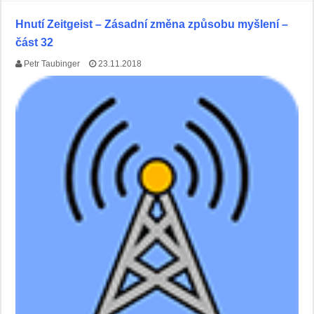
Hnutí Zeitgeist – Zásadní změna způsobu myšlení –
část 32
Petr Taubinger
23.11.2018