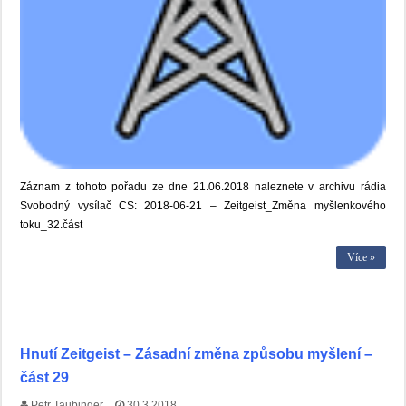
Záznam z tohoto pořadu ze dne 21.06.2018 naleznete v archivu rádia
Svobodný vysílač CS: 2018-06-21 – Zeitgeist_Změna myšlenkového
toku_32.část
Více »
Hnutí Zeitgeist – Zásadní změna způsobu myšlení –
část 29
Petr Taubinger
30.3.2018