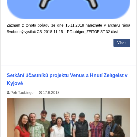
Záznam z tohoto pořadu ze dne 15.11.2018 naleznete v archivu rádia
Svobodný vysílač CS: 2018-11-15 – P.Taubiger_ZEITGEIST 32.část
Více »
Setkání účastníků projektu Venus a Hnutí Zeitgeist v
Kyjově
Petr Taubinger
17.9.2018