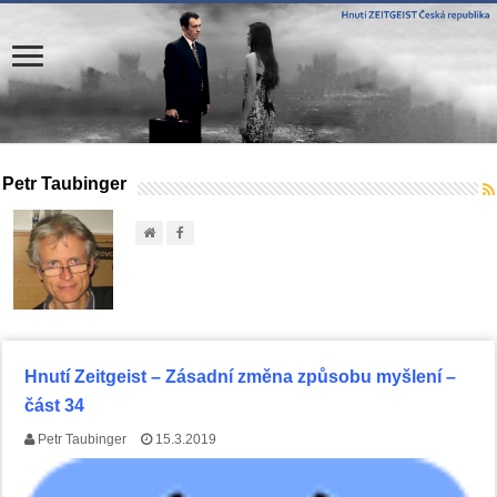
Petr Taubinger
Hnutí Zeitgeist – Zásadní změna způsobu myšlení –
část 34
Petr Taubinger
15.3.2019