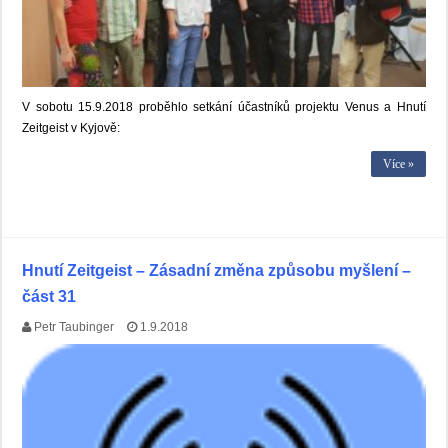
V sobotu 15.9.2018 proběhlo setkání účastníků projektu Venus a Hnutí
Zeitgeist v Kyjově:
Více »
Hnutí Zeitgeist – Zásadní změna způsobu myšlení –
část 31
Petr Taubinger
1.9.2018