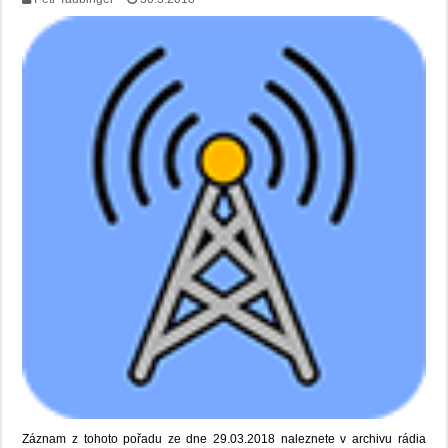
Záznam z tohoto pořadu ze dne 29.03.2018 naleznete v archivu rádia