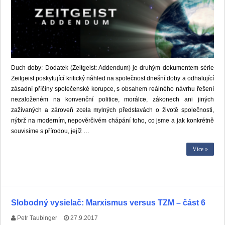
Duch doby: Dodatek (Zeitgeist: Addendum) je druhým dokumentem série
Zeitgeist poskytující kritický náhled na společnost dnešní doby a odhalující
zásadní příčiny společenské korupce, s obsahem reálného návrhu řešení
nezaloženém na konvenční politice, morálce, zákonech ani jiných
zažívaných a zároveň zcela mylných představách o životě společnosti,
nýbrž na moderním, nepověrčivém chápání toho, co jsme a jak konkrétně
souvisíme s přírodou, jejíž …
Více »
Slobodný vysielač: Marxismus versus TZM – část 6
Petr Taubinger
27.9.2017