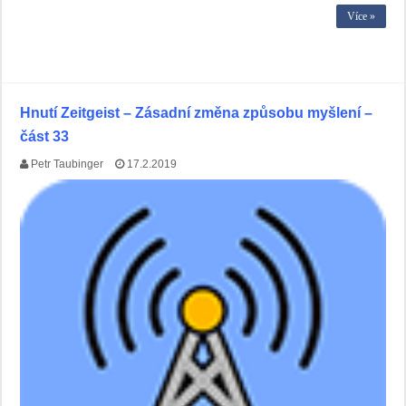
Více »
Hnutí Zeitgeist – Zásadní změna způsobu myšlení –
část 33
Petr Taubinger
17.2.2019