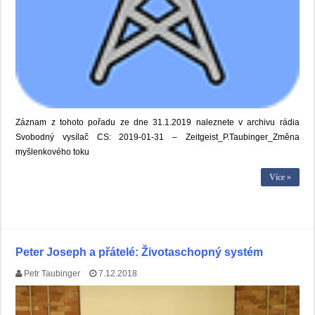
Záznam z tohoto pořadu ze dne 31.1.2019 naleznete v archivu rádia
Svobodný vysílač CS: 2019-01-31 – Zeitgeist_P.Taubinger_Změna
myšlenkového toku
Více »
Peter Joseph a přátelé: Životaschopný systém
Petr Taubinger
7.12.2018