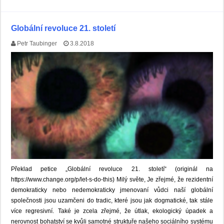
Globální revoluce 21. století
Petr Taubinger
3.8.2018
Překlad petice „Globální revoluce 21. století“ (originál na
https://www.change.org/p/let-s-do-this) Milý světe, Je zřejmé, že rezidentní
demokraticky nebo nedemokraticky jmenovaní vůdci naší globální
společnosti jsou uzamčeni do tradic, které jsou jak dogmatické, tak stále
více regresivní. Také je zcela zřejmé, že útlak, ekologický úpadek a
nerovnost bohatství se kvůli samotné struktuře našeho sociálního systému