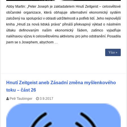
Abby Martin: „Peter Joseph je zakladatelem Hnutí Zeitgeist – celosvětové
občanské organizace, která obhajuje alternativní ekonomický systém
založený na spolupráci v oblasti udržitelnosti a potřeb lidí. Jeho nejnovější
kniha „Hnutí za nová lidská práva“ přináší překvapivý výklad o násilném
útlaku definovaným našim ekonomický řádem, zatímco vyjadřuje
naléhavou výzvu k celosvětovému aktivismu pro jeho odstranění. Posadila
jsem se s Josephem, abychom …
Více »
Hnutí Zeitgeist aneb Zásadní změna myšlenkového
toku – část 26
Petr Taubinger
3.9.2017