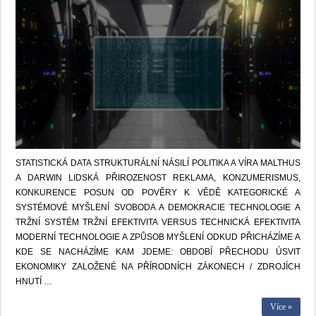
STATISTICKÁ DATA STRUKTURÁLNÍ NÁSILÍ POLITIKA A VÍRA MALTHUS
A DARWIN LIDSKÁ PŘIROZENOST REKLAMA, KONZUMERISMUS,
KONKURENCE POSUN OD POVĚRY K VĚDĚ KATEGORICKÉ A
SYSTÉMOVÉ MYŠLENÍ SVOBODA A DEMOKRACIE TECHNOLOGIE A
TRŽNÍ SYSTÉM TRŽNÍ EFEKTIVITA VERSUS TECHNICKÁ EFEKTIVITA
MODERNÍ TECHNOLOGIE A ZPŮSOB MYŠLENÍ ODKUD PŘICHÁZÍME A
KDE SE NACHÁZÍME KAM JDEME: OBDOBÍ PŘECHODU ÚSVIT
EKONOMIKY ZALOŽENÉ NA PŘÍRODNÍCH ZÁKONECH / ZDROJÍCH
HNUTÍ …
Více »