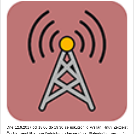
Dne 12.9.2017 od 18:00 do 19:30 se uskutečnilo vysílání Hnutí Zeitgeist
Česká republika prostřednictvím slovenského Slobodného vysielača.