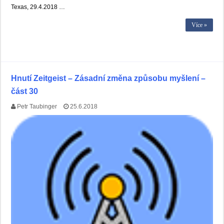
Texas, 29.4.2018 …
Více »
Hnutí Zeitgeist – Zásadní změna způsobu myšlení –
část 30
Petr Taubinger
25.6.2018