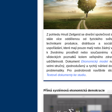
Z pohledu Hnutí Zeitgeist se dnešní společnost 
stále více oddělenou od fyzického svě
technikami produkce, distribuce a sociál
uspořádání, které mají pouze malý nebo žádný 
k životnímu prostředí nebo současnému s
vědeckých poznatků kolem veřejného zdra
udržitelnosti. Dokument
Ekonomický model
na
velmi stručný, zjednodušený a rychlý náhled do
problematiky. Pro podrobnosti navštivte str
Textové dokumenty ke studiu
.
Přímá systémová ekonomická demokracie