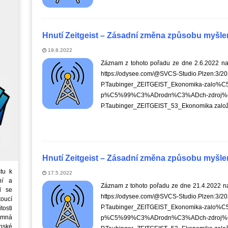
Hnutí Zeitgeist – Zásadní změna způsobu myšlen
19.8.2022
Záznam z tohoto pořadu ze dne 2.6.2022 nal
https://odysee.com/@SVCS-Studio.Plzen:3/2
P.Taubinger_ZEITGEIST_Ekonomika-zalo
p%C5%99%C3%ADrodn%C3%ADch-
P.Taubinger_ZEITGEIST_53_Ekonomika založe
Hnutí Zeitgeist – Zásadní změna způsobu myšlen
tu k
17.5.2022
ní
a
Záznam z tohoto pořadu ze dne 21.4.2022 na
d se
https://odysee.com/@SVCS-Studio.Plzen:3/2
oucí
P.Taubinger_ZEITGEIST_Ekonomika-zalo
tosti
emná
p%C5%99%C3%ADrodn%C3%ADch-
nské