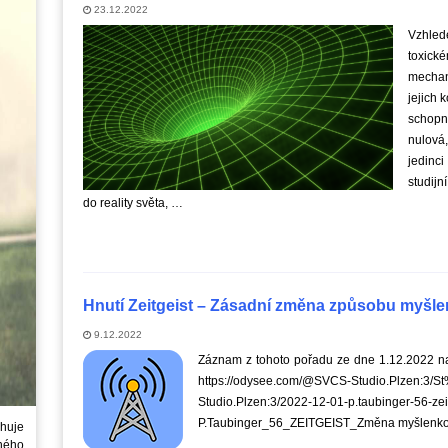
23.12.2022
Vzhlede
toxick
mechan
jejich 
schopn
nulová,
jedinc
studij
do reality světa, …
Hnutí Zeitgeist – Zásadní změna způsobu myšlen
9.12.2022
Záznam z tohoto pořadu ze dne 1.12.2022 na
https://odysee.com/@SVCS-Studio.Plzen:3
Studio.Plzen:3/2022-12-01-p.taub
P.Taubinger_56_ZEITGEIST_Změna myšlenko
huje
ného