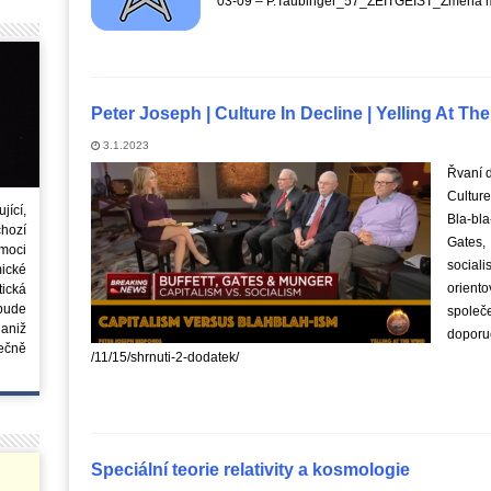
03-09 – P.Taubinger_57_ZEITGEIST_Změna m
Peter Joseph | Culture In Decline | Yelling At Th
3.1.2023
Řvaní d
Culture
ící,
Bla-bl
chozí
Gates
moci
social
ické
orient
tická
 bude
společ
aniž
doporu
ečně
/11/15/shrnuti-2-dodatek/
Speciální teorie relativity a kosmologie