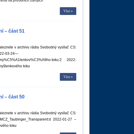
ná na přírodních zdrojích
Více »
í – část 51
leznete v archivu rádia Svobodný vysílač CS:
022-03-24—
-my%C5%A1lenkov%C3%A9ho-toku:2 2022-
yšlenkového toku
Více »
í – část 50
leznete v archivu rádia Svobodný vysílač CS:
TZMCZ_Taubinger_Transparent:d 2022-01-27 –
vého toku