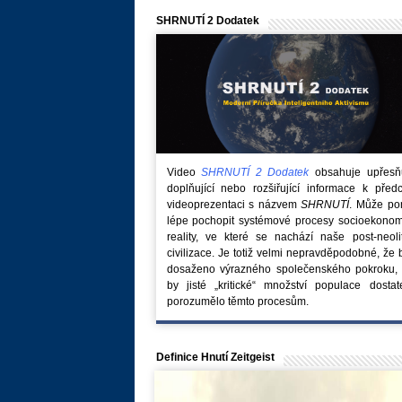
SHRNUTÍ 2 Dodatek
Video
SHRNUTÍ 2 Dodatek
obsahuje upřesňuj
doplňující nebo rozšiřující informace k před
videoprezentaci s názvem
SHRNUTÍ
. Může po
lépe pochopit systémové procesy socioekonom
reality, ve které se nachází naše post-neoli
civilizace. Je totiž velmi nepravděpodobné, že
dosaženo výrazného společenského pokroku, 
by jisté „kritické“ množství populace dostat
porozumělo těmto procesům.
Definice Hnutí Zeitgeist