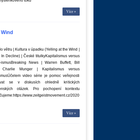
yšlenkového toku
Více »
e Wind
o větru | Kultura v úpadku (Yelling at the Wind |
 In Decline) | České titulkyKapitalismus versus
a-ismusBreaking News | Warren Buffett, Bill
, Charlie Munger | Kapitalismus versus
ismusÚčelem video série je pomoc veřejnosti
ovat se v diskusích ohledně kritických
enských otázek. Pro pochopení kontextu
čujeme:https://www.zeitgeistmovement.cz/2020
Více »