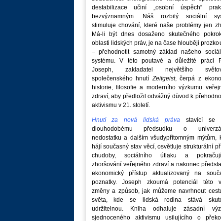
destabilizace učiní „osobní úspěch“ prakt
bezvýznamným. Náš rozbitý sociální sy
stimuluje chování, které naše problémy jen zh
Má-li být dnes dosaženo skutečného pokro
oblasti lidských práv, je na čase hlouběji prozk
– přehodnotit samotný základ našeho sociál
systému. V této poutavé a důležité práci P
Joseph, zakladatel největšího světo
společenského hnutí
Zeitgeist
, čerpá z ekono
historie, filosofie a moderního výzkumu veře
zdraví, aby předložil odvážný důvod k přehodn
aktivismu v 21. století.
Hnutí za nová lidská práva
stavící se p
dlouhodobému předsudku o univerzá
nedostatku a dalším všudypřítomným mýtům, k
hájí současný stav věcí, osvětluje strukturální př
chudoby, sociálního útlaku a pokračují
zhoršování veřejného zdraví a nakonec předst
ekonomický přístup aktualizovaný na souč
poznatky. Joseph zkoumá potenciál této v
změny a způsob, jak můžeme navrhnout cest
světa, kde se lidská rodina stává skut
udržitelnou. Kniha odhaluje zásadní vý
sjednoceného aktivismu usilujícího o překo