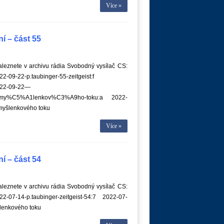
Více »
í – část 55
leznete v archivu rádia Svobodný vysílač CS:
-09-22-p.taubinger-55-zeitgeist:f
022-09-22—
-my%C5%A1lenkov%C3%A9ho-toku:a 2022-
yšlenkového toku
Více »
í – část 54
leznete v archivu rádia Svobodný vysílač CS:
22-07-14-p.taubinger-zeitgeist-54:7 2022-07-
lenkového toku