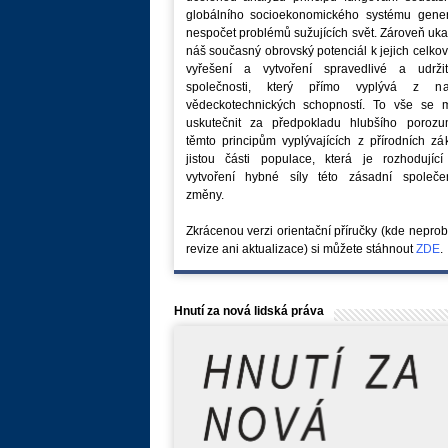
globálního socioekonomického systému generu
nespočet problémů sužujících svět. Zároveň uk
náš současný obrovský potenciál k jejich celk
vyřešení a vytvoření spravedlivé a udržit
společnosti, který přímo vyplývá z na
vědeckotechnických schopností. To vše se 
uskutečnit za předpokladu hlubšího porozu
těmto principům vyplývajících z přírodních z
jistou části populace, která je rozhodující
vytvoření hybné síly této zásadní společe
změny.
Zkrácenou verzi orientační příručky (kde nepro
revize ani aktualizace) si můžete stáhnout
ZDE
.
Hnutí za nová lidská práva