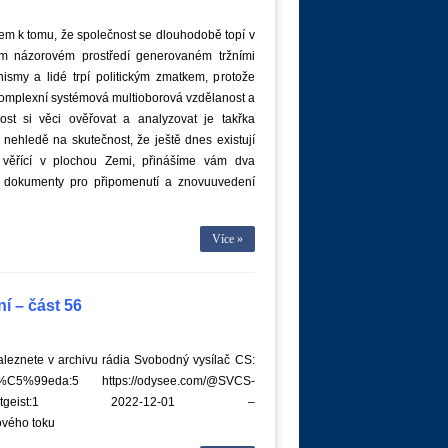
m k tomu, že společnost se dlouhodobě topí v
ém názorovém prostředí generovaném tržními
ismy a lidé trpí politickým zmatkem, protože
komplexní systémová multioborová vzdělanost a
ost si věci ověřovat a analyzovat je takřka
 nehledě na skutečnost, že ještě dnes existují
i věřící v plochou Zemi, přinášíme vám dva
ní dokumenty pro připomenutí a znovuuvedení
Více »
í – část 56
leznete v archivu rádia Svobodný vysílač CS:
/St%C5%99eda:5 https://odysee.com/@SVCS-
inger-56-zeitgeist:1 2022-12-01 –
vého toku