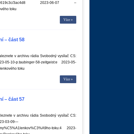
d2c86e9619c3c/3ac4d8 2023-06-07 –
vého toku
Více »
í – část 58
leznete v archivu rádia Svobodný vysílač CS:
23-05-10-p.taubinger-58-zeitgeist:e 2023-05-
lenkového toku
Více »
í – část 57
eznete v archivu rádia Svobodný vysílač CS:
023-03-09—
-my%C5%A1lenkov%C3%A9ho-toku:4 2023-