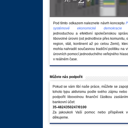
Pod tímto odkazem naleznete návrh konceptu
P
systémové ekonomické demokraci
jednoduchou a efektivní společenskou správ
libovolné úrovni (od jednotlivce přes komunitu, 
region, stát, kontinent až po celou Zemi), kte
mohla nahradit současnou tradiční politiku na 
úrovních pomocí jednoduchého veřejného hlaso
v reálném čase.
Můžete nás podpořit
Pokud se vám líbí naše práce, můžete se zapoji
tohoto typu aktivismu podle svého zájmu nebo
podpořit libovolnou finanční částkou zaslání
bankovní účet:
35-4824350247/0100
Za jakoukoli Vaší pomoc nebo příspěvek v
děkujeme.