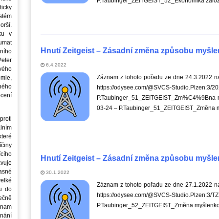
P.Taubinger_ZEITGEIST_52_Ekonomika založe
icky
stém
orší.
ku v
oumat
Hnutí Zeitgeist – Zásadní změna způsobu myšlen
ního
eter
6.4.2022
vého
Záznam z tohoto pořadu ze dne 24.3.2022 na
mie,
jného
https://odysee.com/@SVCS-Studio.Plzen:3/2
ocení
P.Taubinger_51_ZEITGEIST_Zm%C4%9Bna
03-24 – P.Taubinger_51_ZEITGEIST_Změna m
roti
lním
teré
íčiny
cího
Hnutí Zeitgeist – Zásadní změna způsobu myšlen
avuje
asné
30.1.2022
elké
Záznam z tohoto pořadu ze dne 27.1.2022 na
u do
https://odysee.com/@SVCS-Studio.Plzen:3/
ečně
P.Taubinger_52_ZEITGEIST_Změna myšlenko
znam
nání