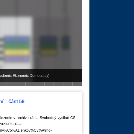
Systemic Ekonomic Democracy)
6 | Atény
Část III | Z-Day 2015 | Berlin
dy
í – část 59
eznete v archivu rádia Svobodný vysílač CS:
e/2023-06-07—
a-my%C5%A1lenkov%C3%A9ho-