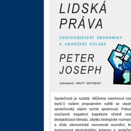
Společnost je rozbitá. Můžeme navrhnout ces
lepší.V našem propojeném světě se
vlast
společenský
zájem rychle sjednocují. Poku
současné negativní trajektorie včetně rost
destabilizace klimatu, úbytku biologické rozmani
a růstu ekonomické nerovnosti nezmění, t
budoucnost ekologického kolapsu a společe