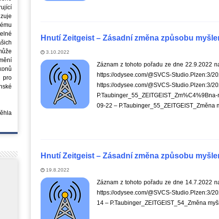
jící
azuje
ovému
elné
Hnutí Zeitgeist – Zásadní změna způsobu myšlen
šich
může
3.10.2022
mění
Záznam z tohoto pořadu ze dne 22.9.2022 na
ákonů
https://odysee.com/@SVCS-Studio.Plzen:3/2022
 pro
https://odysee.com/@SVCS-Studio.Plzen:3/2
nské
P.Taubinger_55_ZEITGEIST_Zm%C4%9Bna
09-22 – P.Taubinger_55_ZEITGEIST_Změna m
běhla
Hnutí Zeitgeist – Zásadní změna způsobu myšlen
19.8.2022
Záznam z tohoto pořadu ze dne 14.7.2022 na
https://odysee.com/@SVCS-Studio.Plzen:3/20
14 – P.Taubinger_ZEITGEIST_54_Změna myš