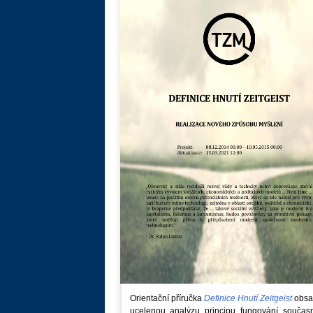
Orientační příručka
Definice Hnutí Zeitgeist
obsa
ucelenou analýzu principu fungování součas