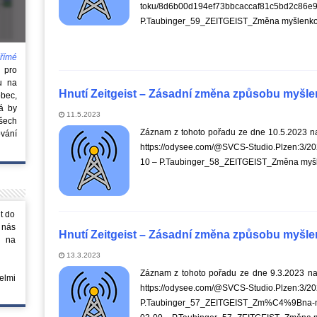
toku/8d6b00d194ef73bbcaccaf81c5b
P.Taubinger_59_ZEITGEIST_Změna myšlenko
římé
e
pro
u na
Hnutí Zeitgeist – Zásadní změna způsobu myšlen
obec,
rá by
11.5.2023
všech
Záznam z tohoto pořadu ze dne 10.5.2023 na
vání
https://odysee.com/@SVCS-Studio.Plzen:3/20
10 – P.Taubinger_58_ZEITGEIST_Změna myš
t do
 nás
Hnutí Zeitgeist – Zásadní změna způsobu myšlen
m na
13.3.2023
Záznam z tohoto pořadu ze dne 9.3.2023 nal
elmi
https://odysee.com/@SVCS-Studio.Plzen:3/2
P.Taubinger_57_ZEITGEIST_Zm%C4%9Bna