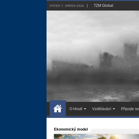
TZM Global
PÁTEK 7. SRPEN 2026
O Hnutí
Vzdělávání
Připojte se
Ekonomický model