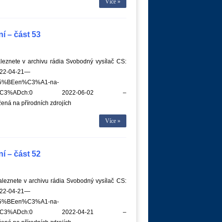
Více »
í – část 53
eznete v archivu rádia Svobodný vysílač CS:
022-04-21—
%C5%BEen%C3%A1-na-
zdroj%C3%ADch:0 2022-06-02 –
ná na přírodních zdrojích
Více »
í – část 52
leznete v archivu rádia Svobodný vysílač CS:
022-04-21—
%C5%BEen%C3%A1-na-
zdroj%C3%ADch:0 2022-04-21 –